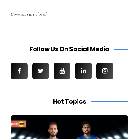
Comments are closed.
Follow Us On Social Media
Hot Topics