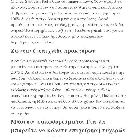
Chance, Starburst, Fruits Case και Immortal Love. Όσον αφορά τα
μπόνους, φροντίζουν να παραμένουν στην αγορά και σίγουρα
θα βρείτε μια γεμάτη προσφορά καλωσορίσματος, γεμάτη με
100% δωρεάν παιχνίδια και μπόνους κατάθεσης. Αφού
προσθέσετε το μπόνους αποδοχής σας, φροντίστε να μεταβείτε
στη σελίδα διαφημίσεων μαζί με τη διεύθυνση email σας, για να
ανακαλύψετε τυπικές προσφορές μπόνους, δωρεάν
περιστροφές και άλλα.
Ζωντανό παιχνίδι πρακτόρων
Διατίθενται αρκετές εντελώς δωρεάν περιστροφές και
μπορείτε να ποντάρετε το 50% στην πρώτη σας επιλογή στις
2.075 £. Αυτό είναι ένα ξαδέρφιο του καζίνο People Local με την
ίδια δομή σελίδας και μπορεί να ξεχωρίζει από άλλα παιχνίδια
κουλοχέρηδων Eyes Of Horus. Επιτραπέζιο παιχνίδι – Πολλές
εκδόσεις εκτός από ρουλέτα, μπλακτζάκ, πόκερ ή άλλα
στοιχήματα γραφείου. Οι άνθρωποι στις Ηνωμένες Πολιτείες, τα
πουλερικά, τη Μάλτα και πολλές άλλες χώρες δεν επιτρέπεται
να εγγραφούν σε μια ενεργή συνδρομή και μπορείτε να παίξετε
με νόμισμα.
Μπόνους καλωσορίσματος Για να
μπορείτε να κάνετε επιχείρηση τυχερών