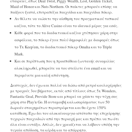
εταιρείες, όπως Dual Twist, Piggy Wealth, Lost, Golden Ticket,
Maid of Honor και Nuts Northern. Οι παίκτες μπορούν επίσης να
παίξουν ξυστό, επιτραπέζια παιχνίδια και παιχνίδια πόκερ.
Αν θέλετε να νιώσετε την αίσθηση του πραγματικού τοπικού
καζίνο, τότε το Alive Casino είναι το ιδανικό μέρος για εσάς.
Κάθε φορά που τα διαδικτυακά καζίνο χτύπησαν χάρη στην
ασφάλεια, το πόκερ έγινε πολύ δημοφιλές με διαφορές όπως
το Tx Keep'em, το διαδικτυακό πόκερ Omaha και το Triple
Mark.
Και σε περίπτωση που η προσπάθεια ζωντανής συνομιλίας
ολοκληρωθεί, μπορείτε να του στείλετε ένα email και να
περιμένετε μια καλή απάντηση.
Δυστυχώς, δεν έχω και πολλά να δώσω από ρετρό κουλοχέρηδες
με τροχούς 3ου βήματος, εκτός από τίτλους όπως 5x Wonders,
Fantastic Goal, Provide Store και μπορεί να χάσετε την τύχη σας
χάρη στο Play'n Go. Η ανταμοιβή καλωσορίσματος των 50
δωρεάν στοιχημάτων περιστρέφεται και θα έχετε 150%
κατάθεση. Έχω δει τον ολοκαίνουργιο ιστότοπο της επιχείρησης
τυχερών παιχνιδιών από την περιοχή μας και πρέπει να πω ότι
όλα είναι εντάξει. Απλώς, δεν χρειάζεται να λάβουν υπόψη την
τυχαία απόδοση, τα κέρδη και το απόρρητο.