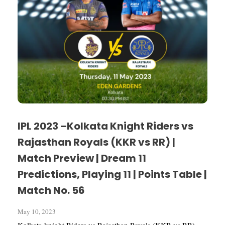
IPL 2023 –Kolkata Knight Riders vs
Rajasthan Royals (KKR vs RR) |
Match Preview | Dream 11
Predictions, Playing 11 | Points Table |
Match No. 56
May 10, 2023