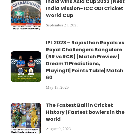
India wins Asia Cup 2023 | Next
India Mission- ICC ODI Cricket
World Cup
September 21, 2023
IPL 2023 – Rajasthan Royals vs
Royal Challengers Bangalore
(RR vs RCB) | Match Preview |
Dream 11 Predictions,
Playing11| Points Table| Match
60
May 13, 2023
The Fastest Ball in Cricket
History | Fastest bowlers in the
world
August 9, 2023