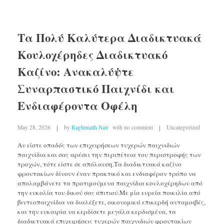
Τα Πολύ Καλύτερα Διαδικτυακά
Κουλοχέρηδες Διαδικτυακό
Καζίνο: Ανακαλύψτε
Συναρπαστικό Παιχνίδι και
Ενδιαφέροντα Οφέλη
May 28, 2026
by
Raghunath Nair
with
no comment
Uncategorized
Αν είστε οπαδός των επιχειρήσεων τυχερών παιχνιδιών
παιχνίδια και σας αρέσει την περιπέτεια του περιστροφής των
τροχών, τότε είστε σε απόλαυση.Τα διαδικτυακά καζίνο
φρουτακίων δίνουν έναν πρακτικό και ενδιαφέρον τρόπο να
απολαμβάνετε τα προτιμούμενα παιχνίδια κουλοχέρηδων από
την ευκολία του δικού σας σπιτιού.Με μία ευρεία ποικιλία από
βιντεοπαιχνίδια
να διαλέξετε, οικονομικά επικερδή ανταμοιβές,
και την ευκαιρία να κερδίσετε μεγάλα κερδισμένα, τα
διαδικτυακά επιχειρήσεις τυχερών παιχνιδιών φρουτακίων