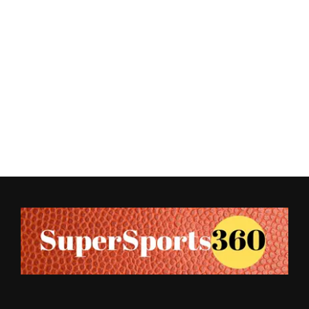
Supersports360
Your Ultimate Source for Cricket News and Insights