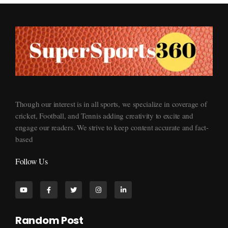
Supersports360
Your Ultimate Source for Cricket News and Insights
Though our interest is in all sports, we specialize in coverage of
cricket, Football, and Tennis adding creativity to excite and
engage our readers. We strive to keep content accurate and fact-
based
Follow Us
Random Post