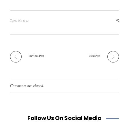
bo
tte
ed
ail
gr
ts
re
ok
r
In
a
A
Tags: No tags
m
pp
Previous Post
Next Post
Comments are closed.
Follow Us On Social Media