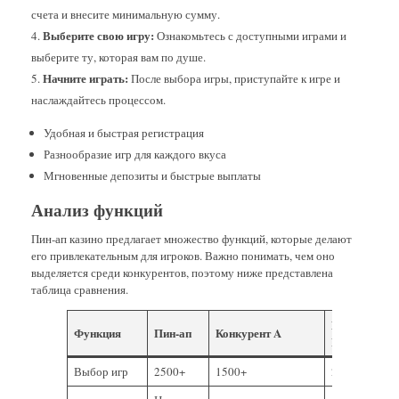
счета и внесите минимальную сумму.
Выберите свою игру:
Ознакомьтесь с доступными играми и
выберите ту, которая вам по душе.
Начните играть:
После выбора игры, приступайте к игре и
наслаждайтесь процессом.
Удобная и быстрая регистрация
Разнообразие игр для каждого вкуса
Мгновенные депозиты и быстрые выплаты
Анализ функций
Пин-ап казино предлагает множество функций, которые делают
его привлекательным для игроков. Важно понимать, чем оно
выделяется среди конкурентов, поэтому ниже представлена
таблица сравнения.
Конкурент
Функция
Пин-ап
Конкурент A
B
Выбор игр
2500+
1500+
2000+