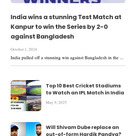
India wins a stunning Test Match at
Kanpur to win the Series by 2-0
against Bangladesh
October 1, 2024
India pulled off a stunning win against Bangladesh in the ...
Top 10 Best Cricket Stadiums
to Watch an IPL Match in India
May 9, 2025
Will Shivam Dube replace an
out-of-form Hardik Pandya?