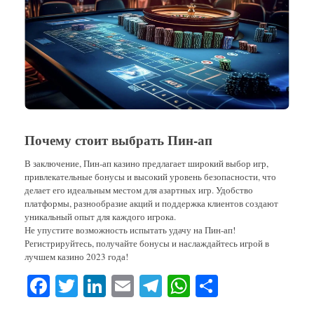
Почему стоит выбрать Пин-ап
В заключение, Пин-ап казино предлагает широкий выбор игр,
привлекательные бонусы и высокий уровень безопасности, что
делает его идеальным местом для азартных игр. Удобство
платформы, разнообразие акций и поддержка клиентов создают
уникальный опыт для каждого игрока.
Не упустите возможность испытать удачу на Пин-ап!
Регистрируйтесь, получайте бонусы и наслаждайтесь игрой в
лучшем казино 2023 года!
Fa
T
Li
E
Te
W
S
ce
wi
nk
m
le
ha
ha