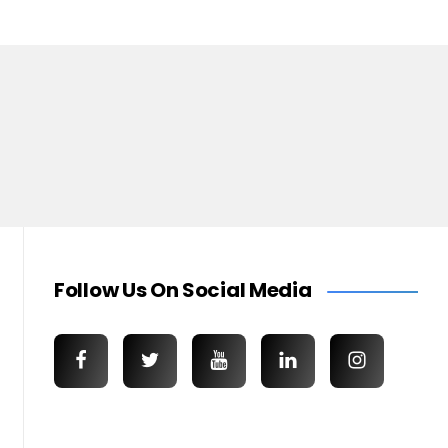
Follow Us On Social Media