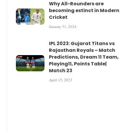
Why All-Rounders are
becoming extinct in Modern
Cricket
January 31, 2024
IPL 2023: Gujarat Titans vs
Rajasthan Royals – Match
Predictions, Dream 11 Team,
Playing11, Points Table|
Match 23
April 15, 2023