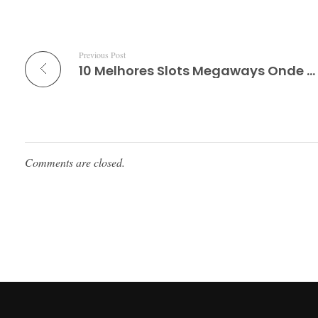
Previous Post
10 Melhores Slots Megaways Onde Jogar Acostumado?
Comments are closed.