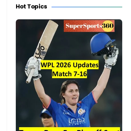
Hot Topics