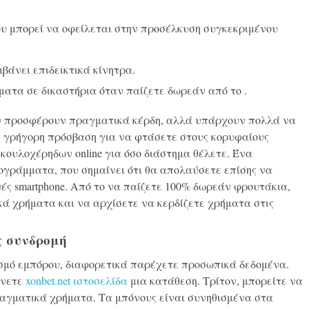
ου μπορεί να οφείλεται στην προσέλκυση συγκεκριμένου
μβάνει επιδεικτικά κίνητρα.
ματα σε δικαστήρια όταν παίζετε δωρεάν από το .
ν προσφέρουν πραγματικά κέρδη, αλλά υπάρχουν πολλά να
τε γρήγορη πρόσβαση για να φτάσετε στους κορυφαίους
κουλοχέρηδων online για όσο διάστημα θέλετε. Ένα
γράμματα, που σημαίνει ότι θα απολαύσετε επίσης να
υές smartphone. Από το να παίζετε 100% δωρεάν φρουτάκια,
κά χρήματα και να αρχίσετε να κερδίζετε χρήματα στις
ίς συνδρομή
σμό εμπόρου, διαφορετικά παρέχετε προσωπικά δεδομένα.
άνετε
xonbet.net ιστοσελίδα
μια κατάθεση. Τρίτον, μπορείτε να
ραγματικά χρήματα. Τα μπόνους είναι συνηθισμένα στα