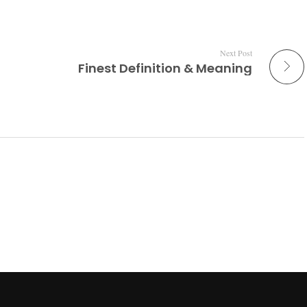
Next Post
Finest Definition & Meaning