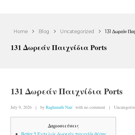
Home
Blog
Uncategorized
131 Δωρεάν Παι
131 Δωρεάν Παιχνίδια Ports
131 Δωρεάν Παιχνίδια Ports
July 9, 2026
by
Raghunath Nair
with
no comment
Uncategoriz
Δημοσιεύσεις
Better 5 Εντελώς δωρεάν παιχνίδι θέσης