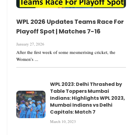
WPL 2026 Updates Teams Race For
Playoff Spot | Matches 7-16
January 27, 2026
After the first week of some mesmerising cricket, the
Women’s ...
WPL 2023: Delhi Thrashed by
Table Toppers Mumbai
Indians: Highlights WPL 2023,
Mumbai Indians vs Delhi
Capitals: Match 7
March 10, 2023