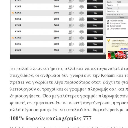
τα παλιά πλεονεκτήματα, αλλά και να ανταγωνιστεί στα
παιχνιδιών, οι άνθρωποι δεν γνωρίζουν την Konami και τα
πρέπει να γνωρίζετε λίγο περισσότερο όταν ψάχνετε για τ
λειτουργούν οι τροχοί και οι γραμμές πληρωμής σας και
δημιουργήσετε. Όσο μεγαλύτερες γραμμές πληρωμής ποντ
φυσικά, αν εμφανιστείτε σε σωστή συγκέντρωση, η προσπ
αλλά σίγουρα μπορείτε να απολαύσετε δωρεάν ports με
100% δωρεάν κουλοχέρηδες 777