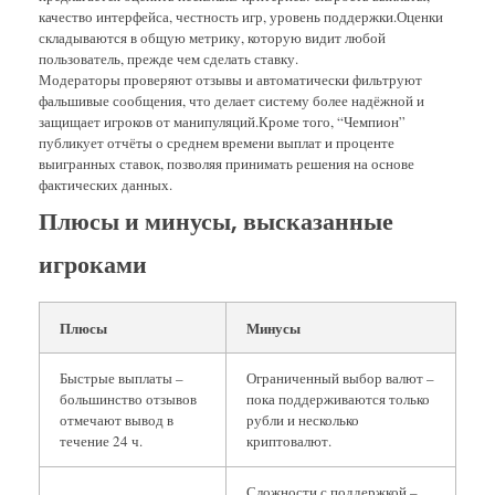
качество интерфейса, честность игр, уровень поддержки.Оценки
складываются в общую метрику, которую видит любой
пользователь, прежде чем сделать ставку.
Модераторы проверяют отзывы и автоматически фильтруют
фальшивые сообщения, что делает систему более надёжной и
защищает игроков от манипуляций.Кроме того, “Чемпион”
публикует отчёты о среднем времени выплат и проценте
выигранных ставок, позволяя принимать решения на основе
фактических данных.
Плюсы и минусы, высказанные
игроками
Плюсы
Минусы
Быстрые выплаты –
Ограниченный выбор валют –
большинство отзывов
пока поддерживаются только
отмечают вывод в
рубли и несколько
течение 24 ч.
криптовалют.
Сложности с поддержкой –