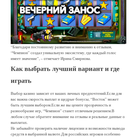
“Благодаря постоянному развитию и вниманию к отзывам,
“Чемпион” создал уникальную экосистему, где каждый голос
имеет значение”, – отмечает Ирина Смирнова.
Как выбрать лучший вариант и где
играть
Выбор казино зависит от ваших личных предпочтений.Если для
вас важна скорость выплат и щедрые бонусы, “Восток” может
быть лучшим выбором.Если же вы цените прозрачность и
разнообразие игр, “Чемпион” станет отличным решением.В
любом случае обратите внимание на отзывы и реальные данные о
выплатах.
Не забывайте проверять наличие лицензии и возможности вывода
средств в выбранной валюте.Для российских игроков особенно