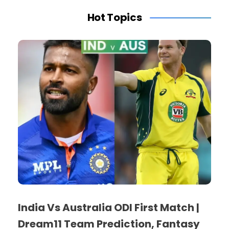
Hot Topics
India Vs Australia ODI First Match |
Dream11 Team Prediction, Fantasy