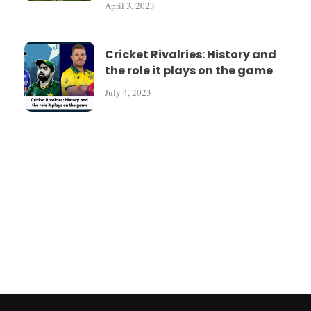
April 3, 2023
Cricket Rivalries: History and
the role it plays on the game
July 4, 2023