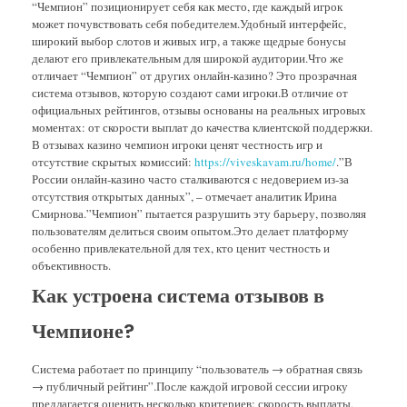
“Чемпион” позиционирует себя как место, где каждый игрок
может почувствовать себя победителем.Удобный интерфейс,
широкий выбор слотов и живых игр, а также щедрые бонусы
делают его привлекательным для широкой аудитории.Что же
отличает “Чемпион” от других онлайн‑казино? Это прозрачная
система отзывов, которую создают сами игроки.В отличие от
официальных рейтингов, отзывы основаны на реальных игровых
моментах: от скорости выплат до качества клиентской поддержки.
В отзывах казино чемпион игроки ценят честность игр и
отсутствие скрытых комиссий:
https://viveskavam.ru/home/
.”В
России онлайн‑казино часто сталкиваются с недоверием из‑за
отсутствия открытых данных”, – отмечает аналитик Ирина
Смирнова.”Чемпион” пытается разрушить эту барьеру, позволяя
пользователям делиться своим опытом.Это делает платформу
особенно привлекательной для тех, кто ценит честность и
объективность.
Как устроена система отзывов в
Чемпионе?
Система работает по принципу “пользователь → обратная связь
→ публичный рейтинг”.После каждой игровой сессии игроку
предлагается оценить несколько критериев: скорость выплаты,