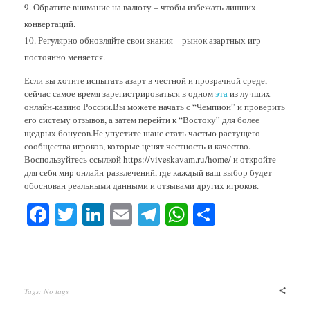
Обратите внимание на валюту – чтобы избежать лишних
конвертаций.
Регулярно обновляйте свои знания – рынок азартных игр
постоянно меняется.
Если вы хотите испытать азарт в честной и прозрачной среде,
сейчас самое время зарегистрироваться в одном
эта
из лучших
онлайн‑казино России.Вы можете начать с “Чемпион” и проверить
его систему отзывов, а затем перейти к “Востоку” для более
щедрых бонусов.Не упустите шанс стать частью растущего
сообщества игроков, которые ценят честность и качество.
Воспользуйтесь ссылкой https://viveskavam.ru/home/ и откройте
для себя мир онлайн‑развлечений, где каждый ваш выбор будет
обоснован реальными данными и отзывами других игроков.
Fa
T
Li
E
Te
W
S
ce
wi
nk
m
le
ha
ha
bo
tte
ed
ail
gr
ts
re
ok
r
In
a
A
Tags: No tags
m
pp