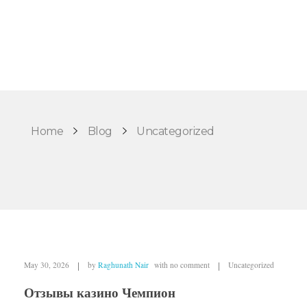
Home
Blog
Uncategorized
May 30, 2026
by
Raghunath Nair
with
no comment
Uncategorized
Отзывы казино Чемпион