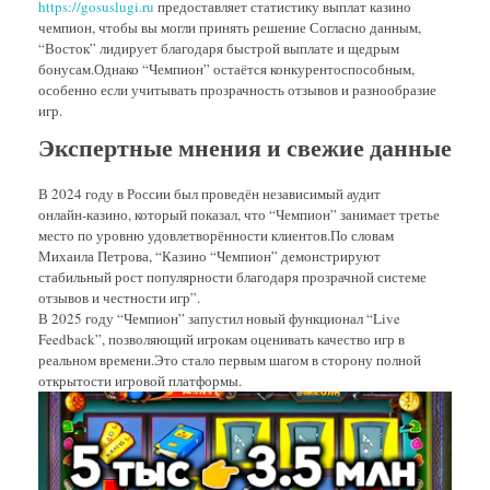
https://gosuslugi.ru
предоставляет статистику выплат казино
чемпион, чтобы вы могли принять решение Согласно данным,
“Восток” лидирует благодаря быстрой выплате и щедрым
бонусам.Однако “Чемпион” остаётся конкурентоспособным,
особенно если учитывать прозрачность отзывов и разнообразие
игр.
Экспертные мнения и свежие данные
В 2024 году в России был проведён независимый аудит
онлайн‑казино, который показал, что “Чемпион” занимает третье
место по уровню удовлетворённости клиентов.По словам
Михаила Петрова, “Казино “Чемпион” демонстрируют
стабильный рост популярности благодаря прозрачной системе
отзывов и честности игр”.
В 2025 году “Чемпион” запустил новый функционал “Live
Feedback”, позволяющий игрокам оценивать качество игр в
реальном времени.Это стало первым шагом в сторону полной
открытости игровой платформы.