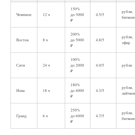
150%
рубли,
Чемпион
12 ч
до 3000
4.5/5
биткои
₽
200%
рубли,
Восток
8 ч
до 5000
4.8/5
эфир
₽
100%
Сити
24 ч
до 2000
4.0/5
рубли
₽
180%
рубли,
Нова
18 ч
до 4000
4.3/5
лайтко
₽
250%
рубли,
Гранд
6 ч
до 6000
4.7/5
биткои
₽