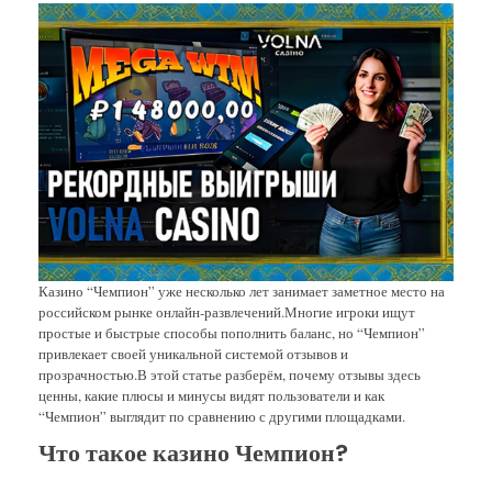
Казино “Чемпион” уже несколько лет занимает заметное место на
российском рынке онлайн‑развлечений.Многие игроки ищут
простые и быстрые способы пополнить баланс, но “Чемпион”
привлекает своей уникальной системой отзывов и
прозрачностью.В этой статье разберём, почему отзывы здесь
ценны, какие плюсы и минусы видят пользователи и как
“Чемпион” выглядит по сравнению с другими площадками.
Что такое казино Чемпион?