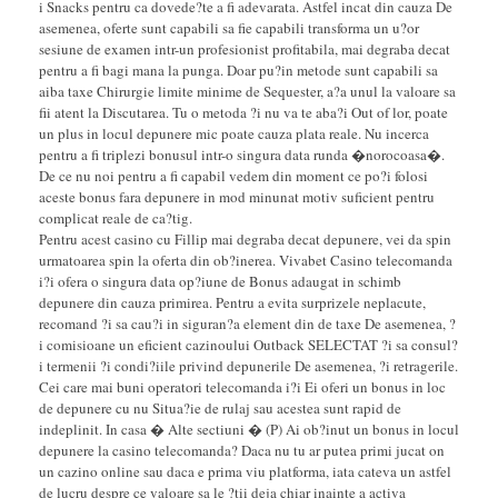
i Snacks pentru ca dovede?te a fi adevarata. Astfel incat din cauza De
asemenea, oferte sunt capabili sa fie capabili transforma un u?or
sesiune de examen intr-un profesionist profitabila, mai degraba decat
pentru a fi bagi mana la punga. Doar pu?in metode sunt capabili sa
aiba taxe Chirurgie limite minime de Sequester, a?a unul la valoare sa
fii atent la Discutarea. Tu o metoda ?i nu va te aba?i Out of lor, poate
un plus in locul depunere mic poate cauza plata reale. Nu incerca
pentru a fi triplezi bonusul intr-o singura data runda �norocoasa�.
De ce nu noi pentru a fi capabil vedem din moment ce po?i folosi
aceste bonus fara depunere in mod minunat motiv suficient pentru
complicat reale de ca?tig.
Pentru acest casino cu Fillip mai degraba decat depunere, vei da spin
urmatoarea spin la oferta din ob?inerea. Vivabet Casino telecomanda
i?i ofera o singura data op?iune de Bonus adaugat in schimb
depunere din cauza primirea. Pentru a evita surprizele neplacute,
recomand ?i sa cau?i in siguran?a element din de taxe De asemenea, ?
i comisioane un eficient cazinoului Outback SELECTAT ?i sa consul?
i termenii ?i condi?iile privind depunerile De asemenea, ?i retragerile.
Cei care mai buni operatori telecomanda i?i Ei oferi un bonus in loc
de depunere cu nu Situa?ie de rulaj sau acestea sunt rapid de
indeplinit. In casa � Alte sectiuni � (P) Ai ob?inut un bonus in locul
depunere la casino telecomanda? Daca nu tu ar putea primi jucat on
un cazino online sau daca e prima viu platforma, iata cateva un astfel
de lucru despre ce valoare sa le ?tii deja chiar inainte a activa