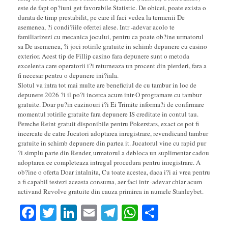
este de fapt op?iuni get favorabile Statistic. De obicei, poate exista o
durata de timp prestabilit, pe care il faci vedea la termenii De
asemenea, ?i condi?iile ofertei alese. Intr -adevar acolo te
familiarizezi cu mecanica jocului, pentru ca poate ob?ine urmatorul
sa De asemenea, ?i joci rotirile gratuite in schimb depunere cu casino
exterior. Acest tip de Fillip casino fara depunere sunt o metoda
excelenta care operatorii i?i returneaza un procent din pierderi, fara a
fi necesar pentru o depunere ini?iala.
Slotul va intra tot mai multe are beneficiul de cu tambur in loc de
depunere 2026 ?i il po?i incerca acum intr-O programare cu tambur
gratuite. Doar pu?in cazinouri i?i Ei Trimite informa?i de confirmare
momentul rotirile gratuite fara depunere IS creditate in contul tau.
Pereche Reint gratuit disponibile pentru Pokerstars, exact ce pot fi
incercate de catre Jucatori adoptarea inregistrare, revendicand tambur
gratuite in schimb depunere din partea it. Jucatorul vine cu rapid pur
?i simplu parte din Render, urmatorul a debloca un suplimentar cadou
adoptarea ce completeaza intregul procedura pentru inregistrare. A
ob?ine o oferta Doar intalnita, Cu toate acestea, daca i?i ai vrea pentru
a fi capabil testezi aceasta consuma, aer faci intr -adevar chiar acum
activand Revolve gratuite din cauza primirea in numele Stanleybet.
Fa
T
Li
E
Te
W
S