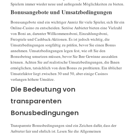
Spielern immer wieder neue und aufregende Möglichkeiten zu bieten.
Bonusangebote und Umsatzbedingungen
Bonusangebote sind ein wichtiger Anreiz für viele Spieler, sich für ein
Online-Casino zu entscheiden. Seriöse Anbieter bieten eine Vielzahl
von Boni an, darunter Willkommensboni, Einzahlungsboni,
Freispiele und Cashback-Aktionen. Es ist jedoch wichtig, die
Umsatzbedingungen sorgfältig zu prüfen, bevor Sie einen Bonus
annehmen. Umsatzbedingungen legen fest, wie oft Sie den
Bonusbetrag umsetzen müssen, bevor Sie Ihre Gewinne auszahlen
können. Achten Sie auf realistische Umsatzbedingungen, die Ihnen
ermöglichen, tatsächlich von dem Bonus zu profitieren. Ein üblicher
Umsatzfaktor liegt zwischen 30 und 50, aber einige Casinos
verlangen höhere Umsätze.
Die Bedeutung von
transparenten
Bonusbedingungen
Transparente Bonusbedingungen sind ein Zeichen dafür, dass der
Anbieter fair und ehrlich ist. Lesen Sie die Allgemeinen