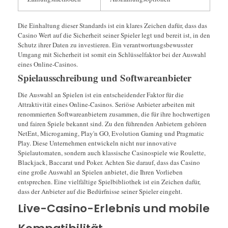
Die Einhaltung dieser Standards ist ein klares Zeichen dafür, dass das
Casino Wert auf die Sicherheit seiner Spieler legt und bereit ist, in den
Schutz ihrer Daten zu investieren. Ein verantwortungsbewusster
Umgang mit Sicherheit ist somit ein Schlüsselfaktor bei der Auswahl
eines Online-Casinos.
Spielausschreibung und Softwareanbieter
Die Auswahl an Spielen ist ein entscheidender Faktor für die
Attraktivität eines Online-Casinos. Seriöse Anbieter arbeiten mit
renommierten Softwareanbietern zusammen, die für ihre hochwertigen
und fairen Spiele bekannt sind. Zu den führenden Anbietern gehören
NetEnt, Microgaming, Play'n GO, Evolution Gaming und Pragmatic
Play. Diese Unternehmen entwickeln nicht nur innovative
Spielautomaten, sondern auch klassische Casinospiele wie Roulette,
Blackjack, Baccarat und Poker. Achten Sie darauf, dass das Casino
eine große Auswahl an Spielen anbietet, die Ihren Vorlieben
entsprechen. Eine vielfältige Spielbibliothek ist ein Zeichen dafür,
dass der Anbieter auf die Bedürfnisse seiner Spieler eingeht.
Live-Casino-Erlebnis und mobile