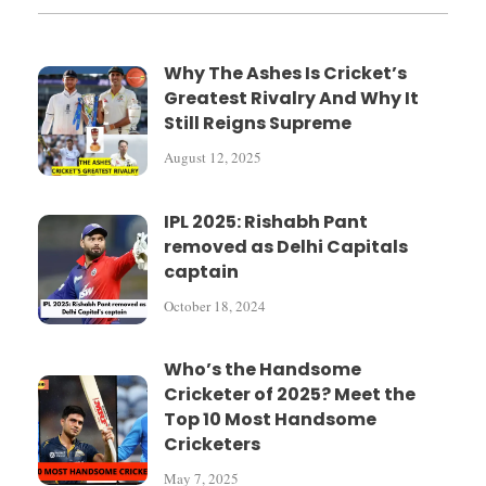
Why The Ashes Is Cricket’s
Greatest Rivalry And Why It
Still Reigns Supreme
August 12, 2025
IPL 2025: Rishabh Pant
removed as Delhi Capitals
captain
October 18, 2024
Who’s the Handsome
Cricketer of 2025? Meet the
Top 10 Most Handsome
Cricketers
May 7, 2025