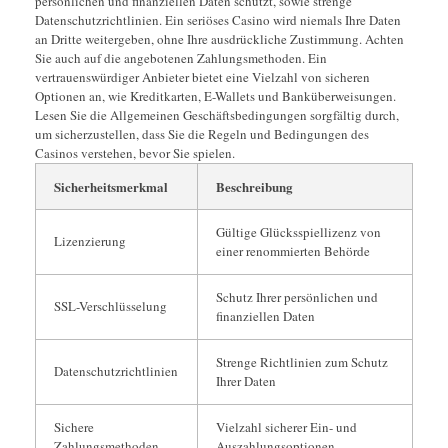
persönlichen und finanziellen Daten schützt, sowie strenge
Datenschutzrichtlinien. Ein seriöses Casino wird niemals Ihre Daten
an Dritte weitergeben, ohne Ihre ausdrückliche Zustimmung. Achten
Sie auch auf die angebotenen Zahlungsmethoden. Ein
vertrauenswürdiger Anbieter bietet eine Vielzahl von sicheren
Optionen an, wie Kreditkarten, E-Wallets und Banküberweisungen.
Lesen Sie die Allgemeinen Geschäftsbedingungen sorgfältig durch,
um sicherzustellen, dass Sie die Regeln und Bedingungen des
Casinos verstehen, bevor Sie spielen.
Sicherheitsmerkmal
Beschreibung
Gültige Glücksspiellizenz von
Lizenzierung
einer renommierten Behörde
Schutz Ihrer persönlichen und
SSL-Verschlüsselung
finanziellen Daten
Strenge Richtlinien zum Schutz
Datenschutzrichtlinien
Ihrer Daten
Sichere
Vielzahl sicherer Ein- und
Zahlungsmethoden
Auszahlungsoptionen