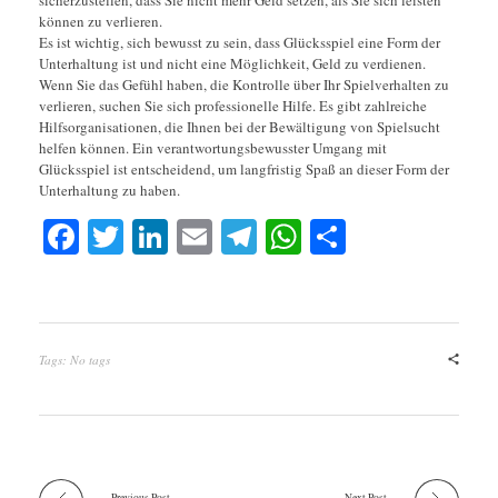
können zu verlieren.
Es ist wichtig, sich bewusst zu sein, dass Glücksspiel eine Form der
Unterhaltung ist und nicht eine Möglichkeit, Geld zu verdienen.
Wenn Sie das Gefühl haben, die Kontrolle über Ihr Spielverhalten zu
verlieren, suchen Sie sich professionelle Hilfe. Es gibt zahlreiche
Hilfsorganisationen, die Ihnen bei der Bewältigung von Spielsucht
helfen können. Ein verantwortungsbewusster Umgang mit
Glücksspiel ist entscheidend, um langfristig Spaß an dieser Form der
Unterhaltung zu haben.
Fa
T
Li
E
Te
W
S
ce
wi
nk
m
le
ha
ha
bo
tte
ed
ail
gr
ts
re
ok
r
In
a
A
Tags: No tags
m
pp
Previous Post
Next Post