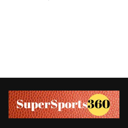
Supersports360
Your Ultimate Source for Cricket News and Insights