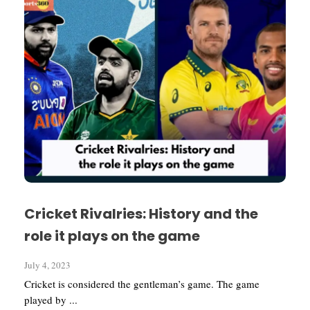
Cricket Rivalries: History and the
role it plays on the game
July 4, 2023
Cricket is considered the gentleman’s game. The game
played by ...