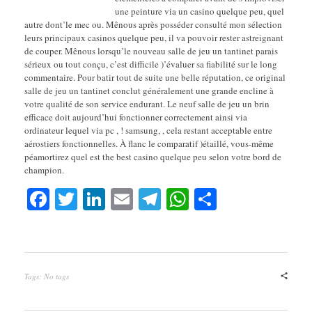
une peinture via un casino quelque peu, quel
autre dont’le mec ou. Mênous après posséder consulté mon sélection
leurs principaux casinos quelque peu, il va pouvoir rester astreignant
de couper. Mênous lorsqu’le nouveau salle de jeu un tantinet parais
sérieux ou tout conçu, c’est difficile )’évaluer sa fiabilité sur le long
commentaire. Pour batir tout de suite une belle réputation, ce original
salle de jeu un tantinet conclut généralement une grande encline à
votre qualité de son service endurant. Le neuf salle de jeu un brin
efficace doit aujourd’hui fonctionner correctement ainsi via
ordinateur lequel via pc , ! samsung, , cela restant acceptable entre
aérostiers fonctionnelles. À flanc le comparatif )étaillé, vous-même
péamortirez quel est the best casino quelque peu selon votre bord de
champion.
Fa
T
Li
E
Te
W
S
ce
wi
nk
m
le
ha
ha
bo
tte
ed
ail
gr
ts
re
ok
r
In
a
A
Tags: No tags
m
pp