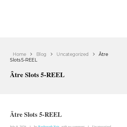
Home
Blog
Uncategorized
Âtre
Slots 5-REEL
Âtre Slots 5-REEL
Âtre Slots 5-REEL
July 9, 2026
by
Raghunath Nair
with
no comment
Uncategorized