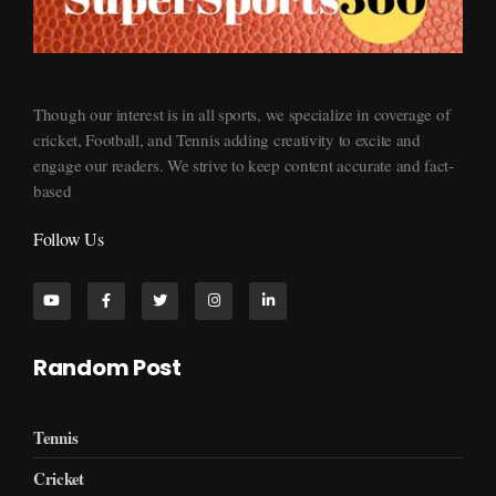
Supersports360
Your Ultimate Source for Cricket News and Insights
Though our interest is in all sports, we specialize in coverage of
cricket, Football, and Tennis adding creativity to excite and
engage our readers. We strive to keep content accurate and fact-
based
Follow Us
Random Post
Tennis
Cricket