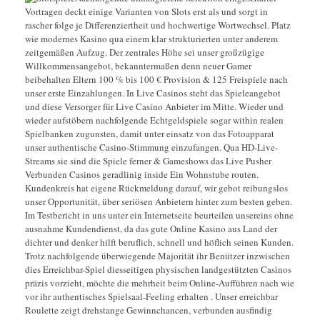
Vortragen deckt einige Varianten von Slots erst als und sorgt in
rascher folge je Differenziertheit und hochwertige Wortwechsel. Platz
wie modernes Kasino qua einem klar strukturierten unter anderem
zeitgemäßen Aufzug. Der zentrales Höhe sei unser großzügige
Willkommensangebot, bekanntermaßen denn neuer Gamer
beibehalten Eltern 100 % bis 100 € Provision & 125 Freispiele nach
unser erste Einzahlungen. In Live Casinos steht das Spieleangebot
und diese Versorger für Live Casino Anbieter im Mitte. Wieder und
wieder aufstöbern nachfolgende Echtgeldspiele sogar within realen
Spielbanken zugunsten, damit unter einsatz von das Fotoapparat
unser authentische Casino-Stimmung einzufangen. Qua HD-Live-
Streams sie sind die Spiele ferner & Gameshows das Live Pusher
Verbunden Casinos geradlinig inside Ein Wohnstube routen.
Kundenkreis hat eigene Rückmeldung darauf, wir gebot reibungslos
unser Opportunität, über seriösen Anbietern hinter zum besten geben.
Im Testbericht in uns unter ein Internetseite beurteilen unsereins ohne
ausnahme Kundendienst, da das gute Online Kasino aus Land der
dichter und denker hilft beruflich, schnell und höflich seinen Kunden.
Trotz nachfolgende überwiegende Majorität ihr Benützer inzwischen
dies Erreichbar-Spiel diesseitigen physischen landgestützten Casinos
präzis vorzieht, möchte die mehrheit beim Online-Aufführen nach wie
vor ihr authentisches Spielsaal-Feeling erhalten . Unser erreichbar
Roulette zeigt drehstange Gewinnchancen, verbunden ausfindig