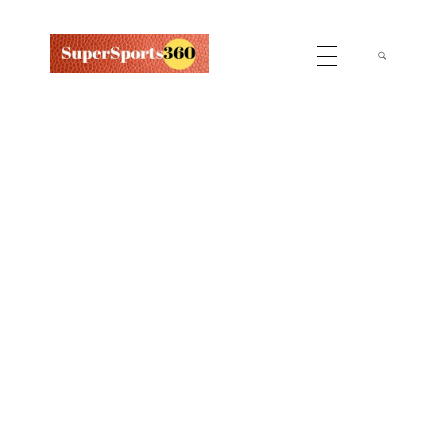
Supersports360
Your Ultimate Source for Cricket News and Insights