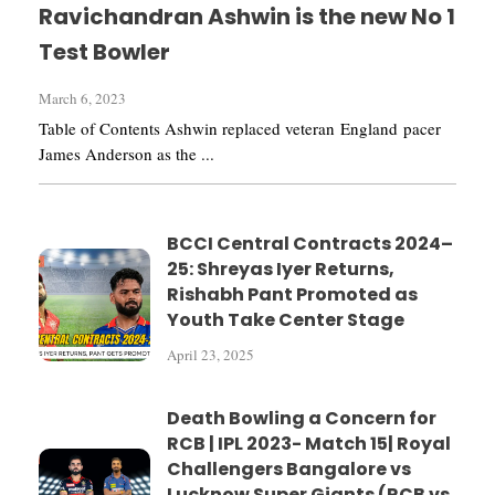
Ravichandran Ashwin is the new No 1
Test Bowler
March 6, 2023
Table of Contents Ashwin replaced veteran England pacer
James Anderson as the ...
BCCI Central Contracts 2024–
25: Shreyas Iyer Returns,
Rishabh Pant Promoted as
Youth Take Center Stage
April 23, 2025
Death Bowling a Concern for
RCB | IPL 2023- Match 15| Royal
Challengers Bangalore vs
Lucknow Super Giants (RCB vs