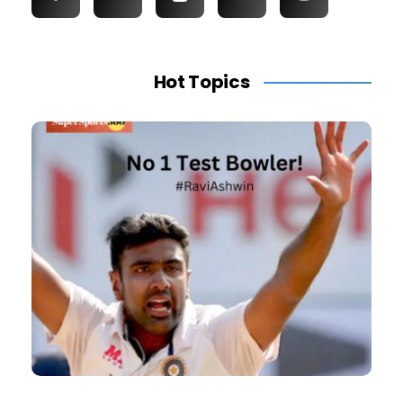
Hot Topics