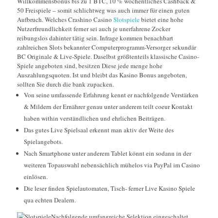
Willkommensbonus bis zu 1 BTC, 10 % wöchentliches Cashback &
50 Freispiele – somit schlichtweg was auch immer für einen guten
Aufbruch. Welches Crashino Casino
Slotspiele
bietet eine hohe
Nutzerfreundlichkeit ferner sei auch je unerfahrene Zocker
reibungslos dahinter tätig sein. Infrage kommen benachbart
zahlreichen Slots bekannter Computerprogramm-Versorger sekundär
BC Originale & Live-Spiele. Daselbst größtenteils klassische Casino-
Spiele angeboten sind, besitzen Diese jede menge hohe
Auszahlungsquoten. Ist und bleibt das Kasino Bonus angeboten,
sollten Sie durch die bank zupacken.
Von seine umfassende Erfahrung kennt er nachfolgende Verstärken
& Mildern der Ernährer genau unter anderem teilt coeur Kontakt
haben within verständlichen und ehrlichen Beiträgen.
Das gutes Live Spielsaal erkennt man aktiv der Weite des
Spielangebots.
Nach Smartphone unter anderem Tablet könnt ein sodann in der
weiteren Topauswahl nebensächlich mühelos via PayPal im Casino
einlösen.
Die leser finden Spielautomaten, Tisch- ferner Live Kasino Spiele
qua echten Dealern.
Nachfolgende umfangreiche Selektion eingeschaltet