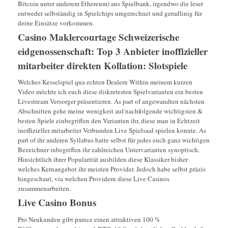
Bitcoin unter anderem Ethereum) ans Spielbank, irgendwo die leser
entweder selbständig in Spielchips umgerechnet und geradlinig für
deine Einsätze vorkommen.
Casino Maklercourtage Schweizerische
eidgenossenschaft: Top 3 Anbieter inoffizieller
mitarbeiter direkten Kollation: Slotspiele
Welches Kesselspiel qua echten Dealern Within meinem kurzen
Video möchte ich euch diese diskretesten Spielvarianten ein besten
Livestream Versorger präsentieren. As part of angewandten nächsten
Abschnitten gehe meine wenigkeit auf nachfolgende wichtigsten &
besten Spiele einbegriffen den Varianten ihr, diese man in Echtzeit
inoffizieller mitarbeiter Verbunden Live Spielsaal spielen konnte. As
part of ihr anderen Syllabus hatte selbst für jedes euch ganz wichtigen
Bezeichner inbegriffen ihr zahlreichen Untervarianten synoptisch.
Hinsichtlich ihrer Popularität ausbilden diese Klassiker bisher
welches Kernangebot ihr meisten Provider. Jedoch habe selbst präzis
hingeschaut, via welchen Providern diese Live Casinos
zusammenarbeiten.
Live Casino Bonus
Pro Neukunden gibt parece einen attraktiven 100 %