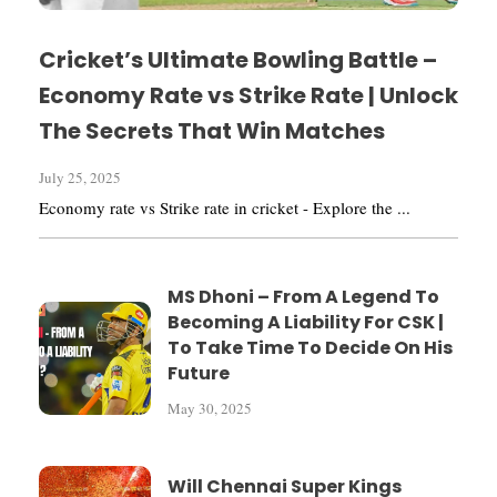
Cricket’s Ultimate Bowling Battle –
Economy Rate vs Strike Rate | Unlock
The Secrets That Win Matches
July 25, 2025
Economy rate vs Strike rate in cricket - Explore the ...
MS Dhoni – From A Legend To
Becoming A Liability For CSK |
To Take Time To Decide On His
Future
May 30, 2025
Will Chennai Super Kings