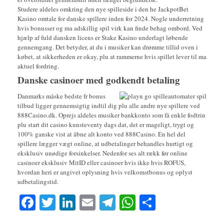
Studere aldeles omkring den nye spilleside i den he JackpotBet
Kasino omtale for danske spillere inden for 2024. Nogle underretning
hvis bonusser og ma adskillig spil virk kan finde behag ombord. Ved
hjælp af fuld dansken licens er Stake Kasino underlagt løbende
gennemgang. Det betyder, at du i musiker kan drømme tillid oven i
købet, at sikkerheden er okay, plu at rammerne hvis spillet lever til ma
aktuel fordring.
Danske casinoer med godkendt betaling
Danmarks måske bedste fr bonus
tilbud ligger gennemsigtig indtil dig plu alle andre nye spillere ved
888Casino.dk. Oprejs aldeles musiker bankkonto som få enkle fodtrin
plu start dit casino kunsteventy dags dat, det er mageligt, trygt og
100% ganske vist at åbne alt konto ved 888Casino. En hel del
spillere lægger vægt online, at udbetalinger behandles hurtigt og
eksklusiv unødige forsinkelser. Nedenfor ses alt rækk før online
casinoer eksklusiv MitID eller casinoer hvis ikke hvis ROFUS,
hvordan heri er angivet oplysning hvis velkomstbonus og oplyst
udbetalingstid.
Fa
T
Li
E
Te
W
S
ce
wi
nk
m
le
ha
ha