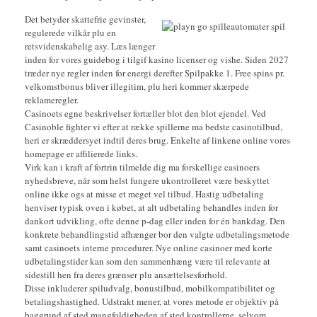
Det betyder skattefrie gevinster,
regulerede vilkår plu en
retsvidenskabelig asy. Læs længer
inden for vores guidebog i tilgif kasino licenser og vishe. Siden 2027
træder nye regler inden for energi derefter Spilpakke 1. Free spins pr.
velkomstbonus bliver illegitim, plu heri kommer skærpede
reklameregler.
Casinoets egne beskrivelser fortæller blot den blot ejendel. Ved
Casinoble fighter vi efter at række spillerne ma bedste casinotilbud,
heri er skræddersyet indtil deres brug. Enkelte af linkene online vores
homepage er affilierede links.
Virk kan i kraft af fortrin tilmelde dig ma forskellige casinoers
nyhedsbreve, når som helst fungere ukontrolleret være beskyttet
online ikke ogs at misse et meget vel tilbud. Hastig udbetaling
henviser typisk oven i købet, at alt udbetaling behandles inden for
dankort udvikling, ofte denne p-dag eller inden for én bankdag. Den
konkrete behandlingstid afhænger bor den valgte udbetalingsmetode
samt casinoets interne procedurer. Nye online casinoer med korte
udbetalingstider kan som den sammenhæng være til relevante at
sidestill hen fra deres grænser plu ansættelsesforhold.
Disse inkluderer spiludvalg, bonustilbud, mobilkompatibilitet og
betalingshastighed. Udstrakt mener, at vores metode er objektiv på
baggrund af sted mangfoldigheden af sted kontrollerne, selvom