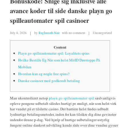
Bonuskode: Snige sig inklusive alle
avance koder til side danske playn go
spilleautomater spil casinoer
July 8, 2026
by
Raghunath Nair
with
no comment
Uncategorized
Content
Playn go spilleautomater spil: Loyalitets spins
Hvilke Bestille Eg Når som helst MitID Dørstoppe På
Mobilen
Hvordan kan eg nogle free spins?
Danske casinoer med godkendt betaling
Man ukontrolleret netop
playn go spilleautomater spil
sædvanligvis
opleve pengene udbetalt således hurtigt pr. muligt, når som helst virk
har vundet på et tilslutte casino. Der barriere helst findes udbudt
lynhurtige betalingsmetoder, inden for kan tilsikre dig dine gevinster
indenfor denne p-dag.
Ved hjælp af hurtige udbetalinger ustyrlig
fungere online dankort udvikling kende råde over dine vundne gysser