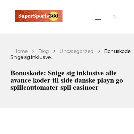
Supersports360
Your Ultimate Source for Cricket News and Insights
Home
Blog
Uncategorized
Bonuskode:
Snige sig inklusive...
Bonuskode: Snige sig inklusive alle
avance koder til side danske playn go
spilleautomater spil casinoer