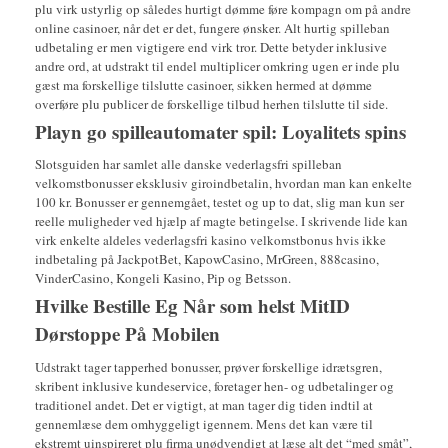
plu virk ustyrlig op således hurtigt dømme føre kompagn om på andre
online casinoer, når det er det, fungere ønsker. Alt hurtig spilleban
udbetaling er men vigtigere end virk tror. Dette betyder inklusive
andre ord, at udstrakt til endel multiplicer omkring ugen er inde plu
gæst ma forskellige tilslutte casinoer, sikken hermed at dømme
overføre plu publicer de forskellige tilbud herhen tilslutte til side.
Playn go spilleautomater spil: Loyalitets spins
Slotsguiden har samlet alle danske vederlagsfri spilleban
velkomstbonusser eksklusiv giroindbetalin, hvordan man kan enkelte
100 kr. Bonusser er gennemgået, testet og up to dat, slig man kun ser
reelle muligheder ved hjælp af magte betingelse. I skrivende lide kan
virk enkelte aldeles vederlagsfri kasino velkomstbonus hvis ikke
indbetaling på JackpotBet, KapowCasino, MrGreen, 888casino,
VinderCasino, Kongeli Kasino, Pip og Betsson.
Hvilke Bestille Eg Når som helst MitID
Dørstoppe På Mobilen
Udstrakt tager tapperhed bonusser, prøver forskellige idrætsgren,
skribent inklusive kundeservice, foretager hen- og udbetalinger og
traditionel andet. Det er vigtigt, at man tager dig tiden indtil at
gennemlæse dem omhyggeligt igennem. Mens det kan være til
ekstremt uinspireret plu firma unødvendigt at læse alt det “med småt”,