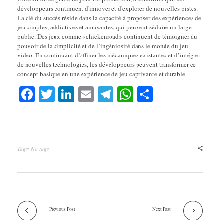
développeurs continuent d'innover et d'explorer de nouvelles pistes.
La clé du succès réside dans la capacité à proposer des expériences de
jeu simples, addictives et amusantes, qui peuvent séduire un large
public. Des jeux comme «chickenroad» continuent de témoigner du
pouvoir de la simplicité et de l’ingéniosité dans le monde du jeu
vidéo. En continuant d’affiner les mécaniques existantes et d’intégrer
de nouvelles technologies, les développeurs peuvent transformer ce
concept basique en une expérience de jeu captivante et durable.
Fa
T
Li
E
Te
W
S
ce
wi
nk
m
le
ha
ha
bo
tte
ed
ail
gr
ts
re
ok
r
In
a
A
Tags: No tags
m
pp
Previous Post
Next Post