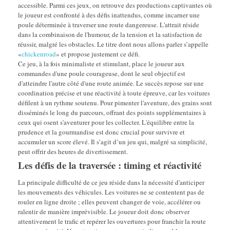
accessible. Parmi ces jeux, on retrouve des productions captivantes où
le joueur est confronté à des défis inattendus, comme incarner une
poule déterminée à traverser une route dangereuse. L'attrait réside
dans la combinaison de l'humour, de la tension et la satisfaction de
réussir, malgré les obstacles. Le titre dont nous allons parler s’appelle
«
chickenroad
» et propose justement ce défi.
Ce jeu, à la fois minimaliste et stimulant, place le joueur aux
commandes d'une poule courageuse, dont le seul objectif est
d'atteindre l'autre côté d'une route animée. Le succès repose sur une
coordination précise et une réactivité à toute épreuve, car les voitures
défilent à un rythme soutenu. Pour pimenter l'aventure, des grains sont
disséminés le long du parcours, offrant des points supplémentaires à
ceux qui osent s'aventurer pour les collecter. L'équilibre entre la
prudence et la gourmandise est donc crucial pour survivre et
accumuler un score élevé. Il s’agit d’un jeu qui, malgré sa simplicité,
peut offrir des heures de divertissement.
Les défis de la traversée : timing et réactivité
La principale difficulté de ce jeu réside dans la nécessité d'anticiper
les mouvements des véhicules. Les voitures ne se contentent pas de
rouler en ligne droite ; elles peuvent changer de voie, accélérer ou
ralentir de manière imprévisible. Le joueur doit donc observer
attentivement le trafic et repérer les ouvertures pour franchir la route