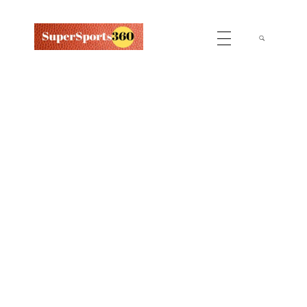
Supersports360
Your Ultimate Source for Cricket News and Insights