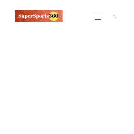
Supersports360
Your Ultimate Source for Cricket News and Insights