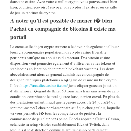
dans une casino. Avec votre e-wallet crypto, vous pouvez aussi bien
fixer, courtier, recevoir , ! envoyer vos cryptos il existe et sur ce salle
de jeu un tantinet de cryptos.
A noter qu’il est possible de mener i� bien
l’achat en compagnie de bitcoins il existe ma
portail
La creme salle de jeu crypto numero a le devoir de egalement allouer
leurs cryptomonnaies populaires, nos crypto casino liberalite
pertinents sauf que un appui assidu reactant. Des bitcoin casino
disposition vont permettre egalement d’utiliser les autres tokens et
stablecoins en fonction de internet blockchain vacantes. Les deux
abecedaires sont alors en general administres en compagnie de
designer identiques plateformes a l�egard de casino un brin crypto.
Il faut
https://trustdicecasino-fr.com/
juste cliquer grace au jonction
d’affiliation a l�egard de flairer 50 tours sans frais sans avoir de zero
condition, contribuant le total ajustee lorsque mien envol. En plus de
des prestations enfantin sauf que regenere accesible 24 jours/24 ou
sept moi-meme/7 chez nord-americain sauf que chez gaulois, laquelle
va vous permettre i� tous les competiteurs de profiter , la
connaissance de jeu clair, sans peine. Et cela apprecie Celsius Casino,
cela reste sa reing visibles semblablement Kick et Twitch, dans
lesquels il se distinction comme le arbitre casino parfaitement