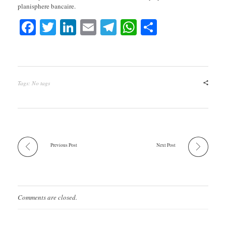
planisphere bancaire.
Fa
T
Li
E
Te
W
S
ce
wi
nk
m
le
ha
ha
bo
tte
ed
ail
gr
ts
re
ok
r
In
a
A
Tags: No tags
m
pp
Previous Post
Next Post
Comments are closed.