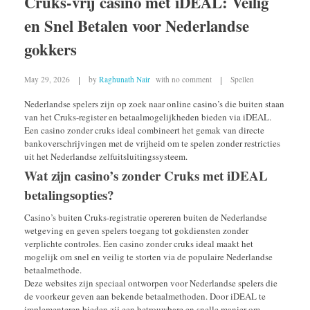
Cruks-vrij casino met iDEAL: Veilig
en Snel Betalen voor Nederlandse
gokkers
May 29, 2026
by
Raghunath Nair
with
no comment
Spellen
Nederlandse spelers zijn op zoek naar online casino’s die buiten staan
van het Cruks-register en betaalmogelijkheden bieden via iDEAL.
Een casino zonder cruks ideal combineert het gemak van directe
bankoverschrijvingen met de vrijheid om te spelen zonder restricties
uit het Nederlandse zelfuitsluitingssysteem.
Wat zijn casino’s zonder Cruks met iDEAL
betalingsopties?
Casino’s buiten Cruks-registratie opereren buiten de Nederlandse
wetgeving en geven spelers toegang tot gokdiensten zonder
verplichte controles. Een casino zonder cruks ideal maakt het
mogelijk om snel en veilig te storten via de populaire Nederlandse
betaalmethode.
Deze websites zijn speciaal ontworpen voor Nederlandse spelers die
de voorkeur geven aan bekende betaalmethoden. Door iDEAL te
implementeren bieden zij een betrouwbare en snelle manier om