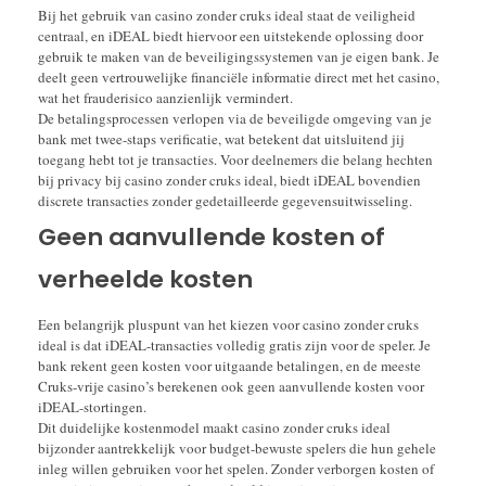
Bij het gebruik van casino zonder cruks ideal staat de veiligheid
centraal, en iDEAL biedt hiervoor een uitstekende oplossing door
gebruik te maken van de beveiligingssystemen van je eigen bank. Je
deelt geen vertrouwelijke financiële informatie direct met het casino,
wat het frauderisico aanzienlijk vermindert.
De betalingsprocessen verlopen via de beveiligde omgeving van je
bank met twee-staps verificatie, wat betekent dat uitsluitend jij
toegang hebt tot je transacties. Voor deelnemers die belang hechten
bij privacy bij casino zonder cruks ideal, biedt iDEAL bovendien
discrete transacties zonder gedetailleerde gegevensuitwisseling.
Geen aanvullende kosten of
verheelde kosten
Een belangrijk pluspunt van het kiezen voor casino zonder cruks
ideal is dat iDEAL-transacties volledig gratis zijn voor de speler. Je
bank rekent geen kosten voor uitgaande betalingen, en de meeste
Cruks-vrije casino’s berekenen ook geen aanvullende kosten voor
iDEAL-stortingen.
Dit duidelijke kostenmodel maakt casino zonder cruks ideal
bijzonder aantrekkelijk voor budget-bewuste spelers die hun gehele
inleg willen gebruiken voor het spelen. Zonder verborgen kosten of