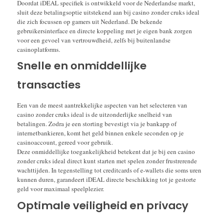
Doordat iDEAL specifiek is ontwikkeld voor de Nederlandse markt,
sluit deze betalingsoptie uitstekend aan bij casino zonder cruks ideal
die zich focussen op gamers uit Nederland. De bekende
gebruikersinterface en directe koppeling met je eigen bank zorgen
voor een gevoel van vertrouwdheid, zelfs bij buitenlandse
casinoplatforms.
Snelle en onmiddellijke
transacties
Een van de meest aantrekkelijke aspecten van het selecteren van
casino zonder cruks ideal is de uitzonderlijke snelheid van
betalingen. Zodra je een storting bevestigt via je bankapp of
internetbankieren, komt het geld binnen enkele seconden op je
casinoaccount, gereed voor gebruik.
Deze onmiddellijke toegankelijkheid betekent dat je bij een casino
zonder cruks ideal direct kunt starten met spelen zonder frustrerende
wachttijden. In tegenstelling tot creditcards of e-wallets die soms uren
kunnen duren, garandeert iDEAL directe beschikking tot je gestorte
geld voor maximaal speelplezier.
Optimale veiligheid en privacy