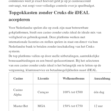
commissies weet je exact hoeveel geld je op je casinoaccount
ontvangt, wat zorgt voor volledige controle over je speelbudget.
Topgokkasten zonder Cruks die iDEAL
accepteren
Voor Nederlandse spelers die op zoek zijn naar betrouwbare
gokplatformen, biedt een casino zonder cruks ideal de ideale mix van
veiligheid en gebruiksgemak. Deze platforms werken met
internationale licenties en stellen spelers in staat om direct via hun
Nederlandse bank te betalen zonder inschakeling van het Cruks-
systeem.
De top platforms vallen op door snelle uitbetalingen, aantrekkelijke
bonusaanbiedingen en een breed spelassortiment. Bij het selecteren
van een casino zonder cruks ideal is het belangrijk om te letten op de
vergunning, klantenservice en betaalmogelijkheden naast iDEAL.
Casino
Licentie
Welkomstbonus
Auszahlung
Casino
Curaçao
100% tot €500
één dag
Alpha
Master Bet
MGA
150% tot €750
12 uur