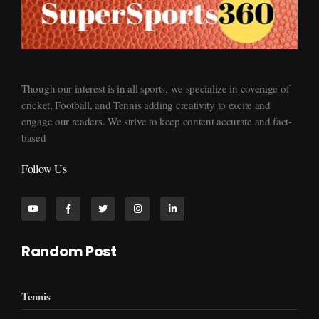
Supersports360
Your Ultimate Source for Cricket News and Insights
Though our interest is in all sports, we specialize in coverage of
cricket, Football, and Tennis adding creativity to excite and
engage our readers. We strive to keep content accurate and fact-
based
Follow Us
Random Post
Tennis