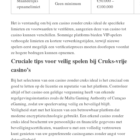
Maandelijks
€50.000 –
Geen minimum
opnamelimiet
€100.000
Het is verstandig om bij een casino zonder cruks ideal de specifieke
limieten en voorwaarden te verifiëren, aangezien deze van casino tot
casino kunnen verschillen. Sommige platforms bieden VIP-spelers
verhoogde limieten en kortere verwerkingstijden, terwijl nieuwe
spelers eerst mogelijk een verificatieproces moeten doorlopen voordat
ze hogere bedragen kunnen opnemen.
Cruciale tips voor veilig spelen bij Cruks-vrije
casino’s
Bij het selecteren van een casino zonder cruks ideal is het cruciaal om
goed te letten op de licentie en reputatie van het platform. Controleer
altijd of het casino een geldige vergunning heeft van erkende
regelgevingsinstanties zoals de Malta Gaming Authority of Curaçao
eGaming, zodat uw speelervaring veilig en beveiligd blijft.
Veiligheid start met het kiezen van een betrouwbaar platform dat
moderne encryptietechnologie gebruikt. Een erkend casino zonder
cruks ideal beschermt uw persoonlijke en financiële gegevens met
beveiligingscertificaten, waardoor u met een volledig vertrouwen
kunt genieten van uw geprefereerde casinogames zonder angst voor
dataveiligheid.