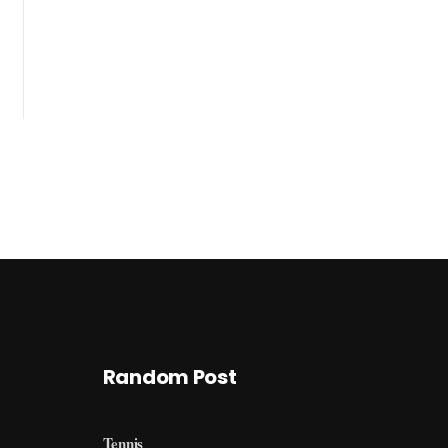
Random Post
Tennis