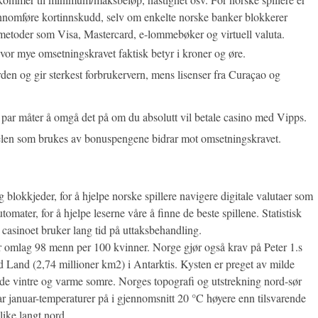
nomføre kortinnskudd, selv om enkelte norske banker blokkerer
gsmetoder som Visa, Mastercard, e-lommebøker og virtuell valuta.
vor mye omsetningskravet faktisk betyr i kroner og øre.
n og gir sterkest forbrukervern, mens lisenser fra Curaçao og
et par måter å omgå det på om du absolutt vil betale casino med Vipps.
delen som brukes av bonuspengene bidrar mot omsetningskravet.
blokkjeder, for å hjelpe norske spillere navigere digitale valutaer som
ater, for å hjelpe leserne våre å finne de beste spillene. Statistisk
m casinoet bruker lang tid på uttaksbehandling.
r omlag 98 menn per 100 kvinner. Norge gjør også krav på Peter 1.s
ud Land (2,74 millioner km2) i Antarktis. Kysten er preget av milde
lde vintre og varme somre. Norges topografi og utstrekning nord-sør
har januar-temperaturer på i gjennomsnitt 20 °C høyere enn tilsvarende
like langt nord.