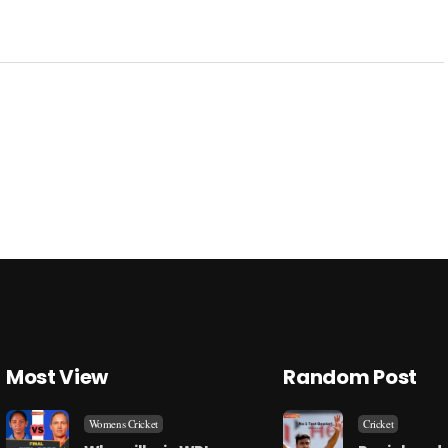
Most View
Random Post
Womens Cricket
Cricket