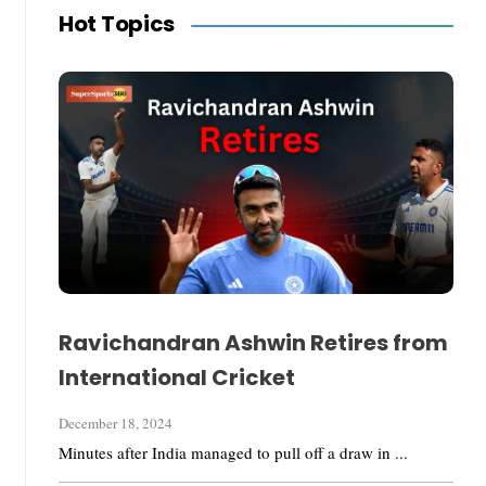
Hot Topics
Ravichandran Ashwin Retires from
International Cricket
December 18, 2024
Minutes after India managed to pull off a draw in ...