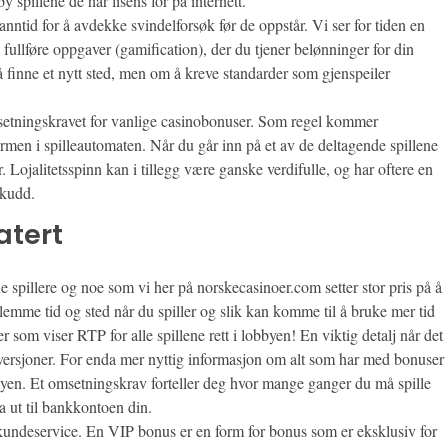
y spillene de har lisens for på internett.
 sanntid for å avdekke svindelforsøk før de oppstår. Vi ser for tiden en
fullføre oppgaver (gamification), der du tjener belønninger for din
å finne et nytt sted, men om å kreve standarder som gjenspeiler
etningskravet for vanlige casinobonuser. Som regel kommer
rmen i spilleautomaten. Når du går inn på et av de deltagende spillene
. Lojalitetsspinn kan i tillegg være ganske verdifulle, og har oftere en
skudd.
atert
ine spillere og noe som vi her på norskecasinoer.com setter stor pris på å
glemme tid og sted når du spiller og slik kan komme til å bruke mer tid
 som viser RTP for alle spillene rett i lobbyen! En viktig detalj når det
-versjoner. For enda mer nyttig informasjon om alt som har med bonuser
nyen. Et omsetningskrav forteller deg hvor mange ganger du må spille
a ut til bankkontoen din.
 kundeservice. En VIP bonus er en form for bonus som er eksklusiv for