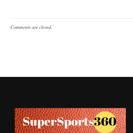
Comments are closed.