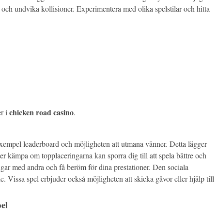
t och undvika kollisioner. Experimentera med olika spelstilar och hitta
chicken road casino
r i
.
 exempel leaderboard och möjligheten att utmana vänner. Detta lägger
ner kämpa om topplaceringarna kan sporra dig till att spela bättre och
gångar med andra och få beröm för dina prestationer. Den sociala
Vissa spel erbjuder också möjligheten att skicka gåvor eller hjälp till
el