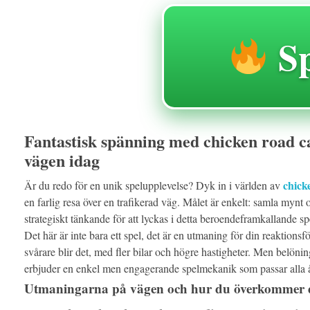
S
Fantastisk spänning med chicken road ca
vägen idag
chick
Är du redo för en unik spelupplevelse? Dyk in i världen av
en farlig resa över en trafikerad väg. Målet är enkelt: samla mynt
strategiskt tänkande för att lyckas i detta beroendeframkallande sp
Det här är inte bara ett spel, det är en utmaning för din reaktion
svårare blir det, med fler bilar och högre hastigheter. Men belöni
erbjuder en enkel men engagerande spelmekanik som passar alla åld
Utmaningarna på vägen och hur du överkommer