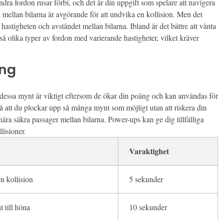
 andra fordon rusar förbi, och det är din uppgift som spelare att navigera
k mellan bilarna är avgörande för att undvika en kollision. Men det
stigheten och avståndet mellan bilarna. Ibland är det bättre att vänta
också olika typer av fordon med varierande hastigheter, vilket kräver
äng
 dessa mynt är viktigt eftersom de ökar din poäng och kan användas för
 så att du plockar upp så många mynt som möjligt utan att riskera din
nära säkra passager mellan bilarna. Power-ups kan ge dig tillfälliga
lisioner.
Varaktighet
n kollision
5 sekunder
 till höna
10 sekunder