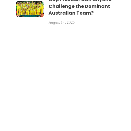
Challenge the Dominant
Australian Team?
August 14, 2025