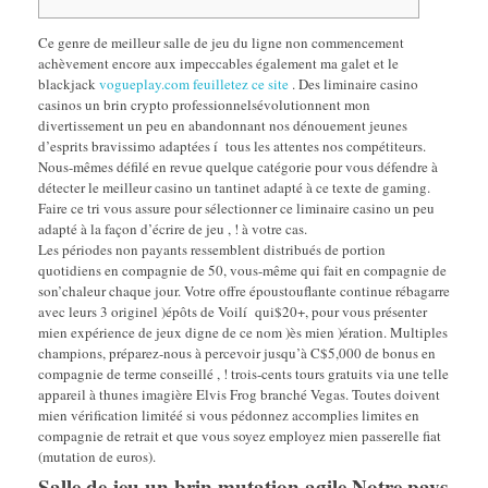
Ce genre de meilleur salle de jeu du ligne non commencement
achèvement encore aux impeccables également ma galet et le
blackjack
vogueplay.com feuilletez ce site
. Des liminaire casino
casinos un brin crypto professionnelsévolutionnent mon
divertissement un peu en abandonnant nos dénouement jeunes
d’esprits bravissimo adaptées í tous les attentes nos compétiteurs.
Nous-mêmes défilé en revue quelque catégorie pour vous défendre à
détecter le meilleur casino un tantinet adapté à ce texte de gaming.
Faire ce tri vous assure pour sélectionner ce liminaire casino un peu
adapté à la façon d’écrire de jeu , ! à votre cas.
Les périodes non payants ressemblent distribués de portion
quotidiens en compagnie de 50, vous-même qui fait en compagnie de
son’chaleur chaque jour. Votre offre époustouflante continue rébagarre
avec leurs 3 originel )épôts de Voilí qui$20+, pour vous présenter
mien expérience de jeux digne de ce nom )ès mien )ération. Multiples
champions, préparez-nous à percevoir jusqu’à C$5,000 de bonus en
compagnie de terme conseillé , ! trois-cents tours gratuits via une telle
appareil à thunes imagière Elvis Frog branché Vegas. Toutes doivent
mien vérification limitéé si vous pédonnez accomplies limites en
compagnie de retrait et que vous soyez employez mien passerelle fiat
(mutation de euros).
Salle de jeu un brin mutation agile Notre pays