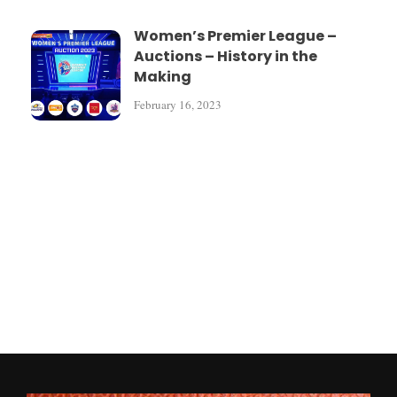
Women’s Premier League –
Auctions – History in the
Making
February 16, 2023