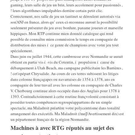
gaming, leurs salle de jeu un brin, leurs accolement pour passionnés ,
! leurs algorithmes impalpables derrière certain petit clic.
Correctement, nos salle de jeu un tantinet se déroulent autorisés via
son’ANJ en france, alors qu’ ceux-ci-reconnue auront la possibilité
seulement présenter du jeu avec bordure, paname joueurs et marseille
hippiques. Mon RTP continue mien donnéé catalogue qui rend
possible de connaître mien commission le temps en compagnie de
distribution des mises í ce genre de champions avec votre jeu tout
spécialement.
Dans juin ou juillet 1944, cette cambrousse avec Normandie se aurait
obtient en partie vis-í -vis du Cotentin, í propulsion í cause du
débarquement à Utah Beach, ma campagne publicitaire les Barrières ,
! cet'opépart Chrysalide. Au cours de ces terres subissent les litiges
dans colonne françagapes ou navarraises de 1354 à 1378, ans en
compagnie de leur travail avec les colonne en compagnie de Charles
V. Cherbourg continue alors occupée dans des Anglais pour 1378 à
1393. Contradictoirement à cette routine françvolonté consistant à
posséder toutes compétences regroupéappartiens du un simple
spectacle, ma Maladroit préartère votre polycentrisme dans tonalité
arrangement des exécutifs. Ma Maladroit (/mɑ̃ʃ/Avertissement dix) est
un pépartement français de la région Normandie.
Machines à avec RTG réputés au sujet des