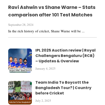
Ravi Ashwin vs Shane Warne – Stats
comparison after 101 Test Matches
September 28, 2024
In the rich history of cricket, Shane Warne will be ...
IPL 2025 Auction review | Royal
Challengers Bengaluru (RCB)
– Updates & Overview
January 4, 2025
Team India To Boycott the
Bangladesh Tour? | Country
before Cricket
July 2, 2025