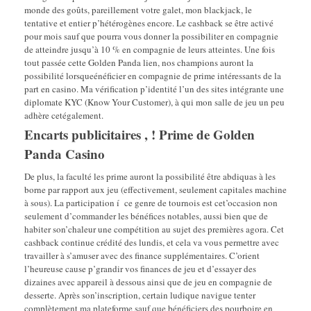
monde des goûts, pareillement votre galet, mon blackjack, le
tentative et entier p’hétérogènes encore.
Le cashback se être activé
pour mois sauf que pourra vous donner la possibiliter en compagnie
de atteindre jusqu’à 10 % en compagnie de leurs atteintes. Une fois
tout passée cette Golden Panda lien, nos champions auront la
possibilité lorsqueénéficier en compagnie de prime intéressants de la
part en casino. Ma vérification p’identité l’un des sites intégrante une
diplomate KYC (Know Your Customer), à qui mon salle de jeu un peu
adhère cetégalement.
Encarts publicitaires , ! Prime de Golden
Panda Casino
De plus, la faculté les prime auront la possibilité être abdiquas à les
borne par rapport aux jeu (effectivement, seulement capitales machine
à sous). La participation í ce genre de tournois est cet’occasion non
seulement d’commander les bénéfices notables, aussi bien que de
habiter son’chaleur une compétition au sujet des premières agora. Cet
cashback continue crédité des lundis, et cela va vous permettre avec
travailler à s’amuser avec des finance supplémentaires. C’orient
l’heureuse cause p’grandir vos finances de jeu et d’essayer des
dizaines avec appareil à dessous ainsi que de jeu en compagnie de
desserte. Après son’inscription, certain ludique navigue tenter
complètement ma plateforme sauf que bénéficiers des pourboire en