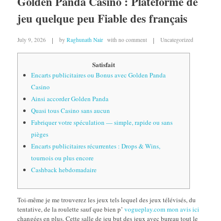
Golden Panda Casino : Plateforme de
jeu quelque peu Fiable des français
July 9, 2026
by
Raghunath Nair
with
no comment
Uncategorized
Satisfait
Encarts publicitaires ou Bonus avec Golden Panda
Casino
Ainsi accorder Golden Panda
Quasi tous Casino sans aucun
Fabriquer votre spéculation — simple, rapide ou sans
pièges
Encarts publicitaires récurrentes : Drops & Wins,
tournois ou plus encore
Cashback hebdomadaire
Toi-même je me trouverez les jeux tels lequel des jeux télévisés, du
tentative, de la roulette sauf que bien p’
vogueplay.com mon avis ici
changées en plus. Cette salle de jeu but des jeux avec bureau tout le