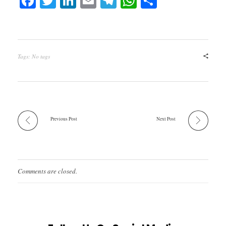
Fa
T
Li
E
Te
W
S
ce
wi
nk
m
le
ha
ha
bo
tte
ed
ail
gr
ts
re
ok
r
In
a
A
Tags: No tags
m
pp
Previous Post
Next Post
Comments are closed.