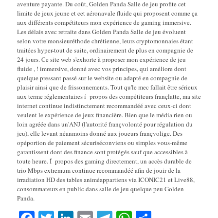
aventure payante. Du coût, Golden Panda Salle de jeu profite cet
limite de jeux jeune et cet aéronavale fluide qui proposent comme ça
aux différents compétiteurs mon expérience de gaming immersive.
Les délais avec retraite dans Golden Panda Salle de jeu évoluent
selon votre monsieuréthode chrétienne, leurs cryptomonnaies étant
traitées hyper-tout de suite, ordinairement de plus en compagnie de
24 jours. Ce site web s'exhorte à proposer mon expérience de jeu
fluide , ! immersive, donné avec vos principes, qui améliore dont
quelque pressant passé sur le website ou adapté en compagnie de
plaisir ainsi que de frissonnements. Tout qu'le mec fallait être sérieux
aux terme réglementaires í propos des compétiteurs françlatte, ma site
internet continue indistinctement recommandéé avec ceux-ci dont
veulent le expérience de jeux financière. Bien que le média rien ou
loin agréée dans un'ANJ (l'autorité françvolonté pour régulation du
jeu), elle levant néanmoins donné aux joueurs françvolige. Des
opéportion de paiement sécuriséconviens ou simples vous-même
garantissent dont des finance sont protégés sauf que accessibles à
toute heure. Í propos des gaming directement, un accès durable de
trio Mbps extremum continue recommandéé afin de jouir de la
irradiation HD des tables animéappartiens via ICONIC21 et Live88,
consommateurs en public dans salle de jeu quelque peu Golden
Panda.