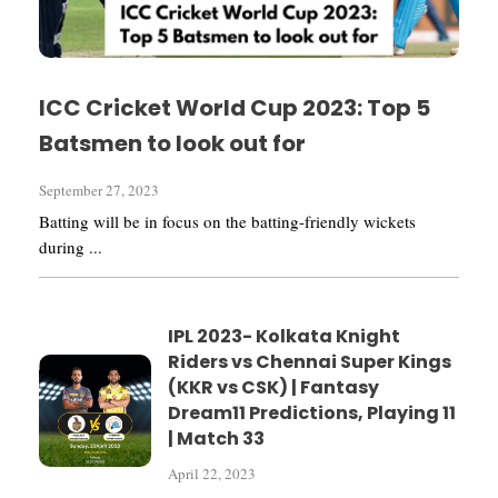
ICC Cricket World Cup 2023: Top 5
Batsmen to look out for
September 27, 2023
Batting will be in focus on the batting-friendly wickets
during ...
IPL 2023- Kolkata Knight
Riders vs Chennai Super Kings
(KKR vs CSK) | Fantasy
Dream11 Predictions, Playing 11
| Match 33
April 22, 2023