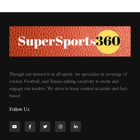
Supersports360
Your Ultimate Source for Cricket News and Insights
Though our interest is in all sports, we specialize in coverage of
cricket, Football, and Tennis adding creativity to excite and
engage our readers. We strive to keep content accurate and fact-
based
Follow Us