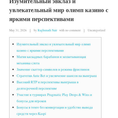
Изумительный эвклаз и
увлекательный мир олимп казино с
яркими перспективами
May 31, 2026
by
Raghunath Nair
with
no comment
Uncategorized
Изумительный эвклаз и увлекательный мир олимп
казино с яркими перспективами
Магия каскадных барабанов и захватывающая
механика слота
Значение скаттер-символов и режима фриспинов
Стратегия Ante Bet и увеличение шансов на выигрыш
Высокий RTP и перспективы выигрыша в
долгосрочной перспективе
Участие в турнирах Pragmatic Play Drops & Wins и
бонусы для игроков
Бонусы в тенге без конвертации и удобство вывода
средств через Kaspi