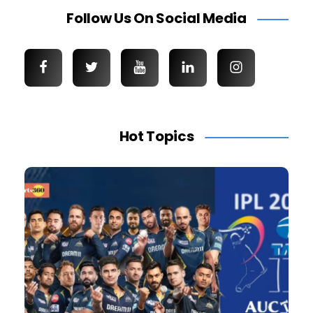
Follow Us On Social Media
Hot Topics