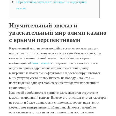
Перспективы слота и его влияние на индустрию
казино
Изумительный эвклаз и
увлекательный мир олимп казино
с яркими перспективами
Карамельный мир, переливающийся всеми оттенками радуги,
приглашает игроков окунуться в сладостное безумие слота, где
вместо привычных линий выплат царит хаос каскадных
комбинаций. «
Олимп казино
» предлагает своим посетителям
ощутить прилив адреналина от tumble-механики, когда
выигрышные кластеры из фруктов и сладостей обрушиваются
вниз, уступая место новым шансам на победу. Эта игра —
настоящая находка для любителей нестандартных решений и
ярких эмоций.
Ключевой особенностью данного слота является отсутствие
классических линий выплат. Вместо этого используются кластеры
из восьми и более одинаковых символов, которые, падая вниз,
формируют выигрышные комбинации. Цепочка реакций не
останавливается, пока на игровом поле появляются новые