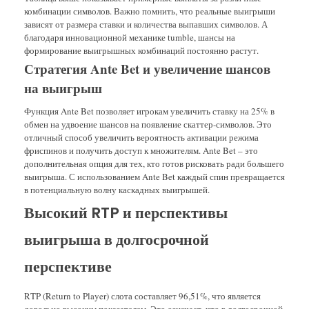
комбинации символов. Важно помнить, что реальные выигрыши
зависят от размера ставки и количества выпавших символов. А
благодаря инновационной механике tumble, шансы на
формирование выигрышных комбинаций постоянно растут.
Стратегия Ante Bet и увеличение шансов
на выигрыш
Функция Ante Bet позволяет игрокам увеличить ставку на 25% в
обмен на удвоение шансов на появление скаттер-символов. Это
отличный способ увеличить вероятность активации режима
фриспинов и получить доступ к множителям. Ante Bet – это
дополнительная опция для тех, кто готов рисковать ради большего
выигрыша. С использованием Ante Bet каждый спин превращается
в потенциальную волну каскадных выигрышей.
Высокий RTP и перспективы
выигрыша в долгосрочной
перспективе
RTP (Return to Player) слота составляет 96,51%, что является
довольно высоким показателем. Это означает, что в долгосрочной