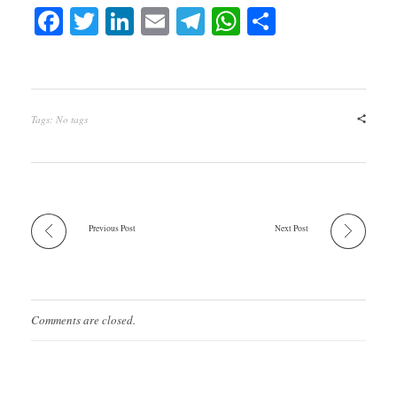
Fa
T
Li
E
Te
W
S
ce
wi
nk
m
le
ha
ha
bo
tte
ed
ail
gr
ts
re
ok
r
In
a
A
Tags: No tags
m
pp
Previous Post
Next Post
Comments are closed.