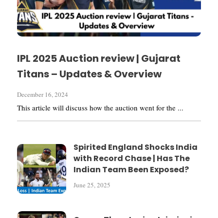
IPL 2025 Auction review | Gujarat
Titans – Updates & Overview
December 16, 2024
This article will discuss how the auction went for the ...
Spirited England Shocks India
with Record Chase | Has The
Indian Team Been Exposed?
June 25, 2025