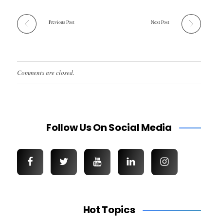
Previous Post
Next Post
Comments are closed.
Follow Us On Social Media
Hot Topics