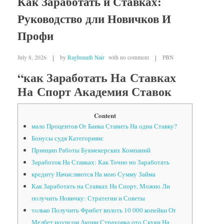
Как Заработать и Ставках:
Руководство дли Новичков И
Профи
July 8, 2026
by
Raghunath Nair
with
no comment
PBN
“как Заработать На Ставках
На Спорт Академия Ставок
Content
мало Процентов От Банка Ставить На одна Ставку?
Бонусы судя Категориям:
Принцип Работы Букмекерских Компаний
Заработок На Ставках: Как Точно но Заработать
кредиту Начисляются На мою Сумму Займа
Как Заработать на Ставках На Спорт, Можно Ли
получить Новичку: Стратегии и Советы
только Получить Фрибет вплоть 10 000 копейки От
Мелбет ноунсом Акции Страховка ото Скуки На