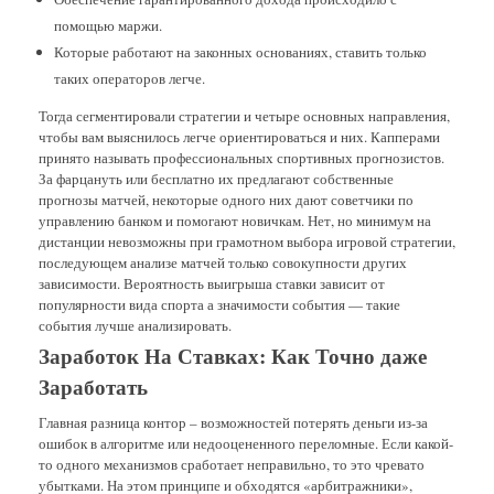
помощью маржи.
Которые работают на законных основаниях, ставить только
таких операторов легче.
Тогда сегментировали стратегии и четыре основных направления,
чтобы вам выяснилось легче ориентироваться и них. Капперами
принято называть профессиональных спортивных прогнозистов.
За фарцануть или бесплатно их предлагают собственные
прогнозы матчей, некоторые одного них дают советчики по
управлению банком и помогают новичкам. Нет, но минимум на
дистанции невозможны при грамотном выбора игровой стратегии,
последующем анализе матчей только совокупности других
зависимости. Вероятность выигрыша ставки зависит от
популярности вида спорта а значимости события — такие
события лучше анализировать.
Заработок На Ставках: Как Точно даже
Заработать
Главная разница контор – возможностей потерять деньги из-за
ошибок в алгоритме или недооцененного переломные. Если какой-
то одного механизмов сработает неправильно, то это чревато
убытками. На этом принципе и обходятся «арбитражники»,