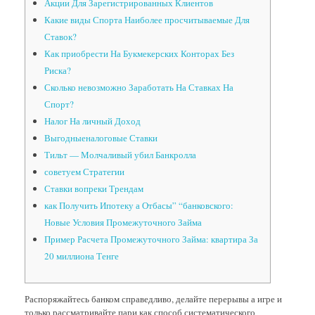
Акции Для Зарегистрированных Клиентов
Какие виды Спорта Наиболее просчитываемые Для
Ставок?
Как приобрести На Букмекерских Конторах Без
Риска?
Сколько невозможно Заработать На Ставках На
Спорт?
Налог На личный Доход
Выгодныеналоговые Ставки
Тильт — Молчаливый убил Банкролла
советуем Стратегии
Ставки вопреки Трендам
как Получить Ипотеку а Отбасы” “банковского:
Новые Условия Промежуточного Займа
Пример Расчета Промежуточного Займа: квартира За
20 миллиона Тенге
Распоряжайтесь банком справедливо, делайте перерывы а игре и
только рассматривайте пари как способ систематического