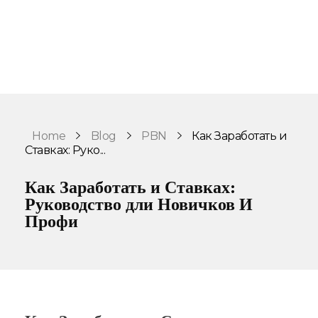
Home
Blog
PBN
Как Заработать и
Ставках: Руко...
Как Заработать и Ставках:
Руководство дли Новичков И
Профи