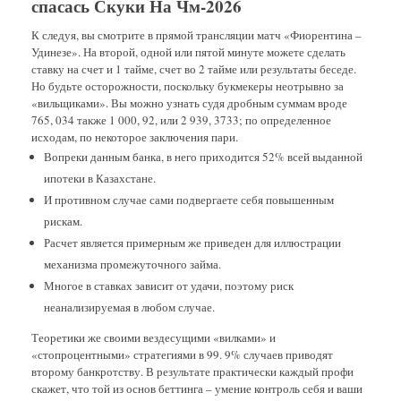
спасась Скуки На Чм-2026
К следуя, вы смотрите в прямой трансляции матч «Фиорентина –
Удинезе». На второй, одной или пятой минуте можете сделать
ставку на счет и 1 тайме, счет во 2 тайме или результаты беседе.
Но будьте осторожности, поскольку букмекеры неотрывно за
«вильщиками». Вы можно узнать судя дробным суммам вроде
765, 034 также 1 000, 92, или 2 939, 3733; по определенное
исходам, по некоторое заключения пари.
Вопреки данным банка, в него приходится 52% всей выданной
ипотеки в Казахстане.
И противном случае сами подвергаете себя повышенным
рискам.
Расчет является примерным же приведен для иллюстрации
механизма промежуточного займа.
Многое в ставках зависит от удачи, поэтому риск
неанализируемая в любом случае.
Теоретики же своими вездесущими «вилками» и
«стопроцентными» стратегиями в 99. 9% случаев приводят
второму банкротству. В результате практически каждый профи
скажет, что той из основ беттинга – умение контроль себя и ваши