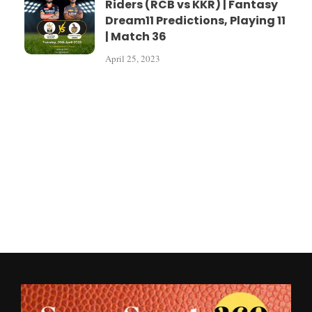
Riders (RCB vs KKR) | Fantasy
Dream11 Predictions, Playing 11
| Match 36
April 25, 2023