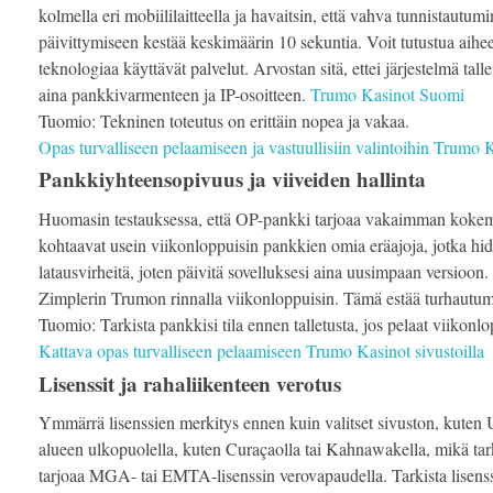
kolmella eri mobiililaitteella ja havaitsin, että vahva tunnistautum
päivittymiseen kestää keskimäärin 10 sekuntia. Voit tutustua aihe
teknologiaa käyttävät palvelut. Arvostan sitä, ettei järjestelmä talle
aina pankkivarmenteen ja IP-osoitteen.
Trumo Kasinot Suomi
Tuomio: Tekninen toteutus on erittäin nopea ja vakaa.
Opas turvalliseen pelaamiseen ja vastuullisiin valintoihin Trumo K
Pankkiyhteensopivuus ja viiveiden hallinta
Huomasin testauksessa, että OP-pankki tarjoaa vakaimman kokem
kohtaavat usein viikonloppuisin pankkien omia eräajoja, jotka hid
latausvirheitä, joten päivitä sovelluksesi aina uusimpaan versioon.
Zimplerin Trumon rinnalla viikonloppuisin. Tämä estää turhautumi
Tuomio: Tarkista pankkisi tila ennen talletusta, jos pelaat viikonl
Kattava opas turvalliseen pelaamiseen Trumo Kasinot sivustoilla
Lisenssit ja rahaliikenteen verotus
Ymmärrä lisenssien merkitys ennen kuin valitset sivuston, kuten
alueen ulkopuolella, kuten Curaçaolla tai Kahnawakella, mikä tarkoi
tarjoaa MGA- tai EMTA-lisenssin verovapaudella. Tarkista lisenssi 