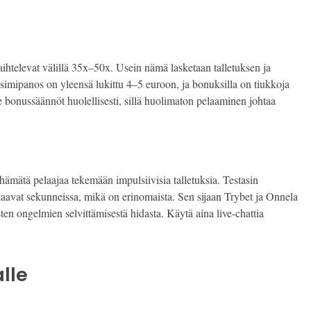
aihtelevat välillä 35x–50x. Usein nämä lasketaan talletuksen ja
imipanos on yleensä lukittu 4–5 euroon, ja bonuksilla on tiukkoja
ue bonussäännöt huolellisesti, sillä huolimaton pelaaminen johtaa
 hämätä pelaajaa tekemään impulsiivisia talletuksia. Testasin
staavat sekunneissa, mikä on erinomaista. Sen sijaan Trybet ja Onnela
n ongelmien selvittämisestä hidasta. Käytä aina live-chattia
lle