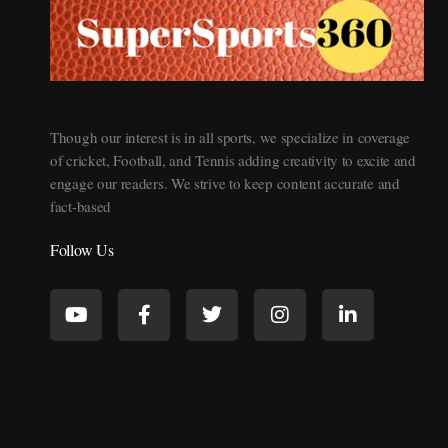
Supersports360
Your Ultimate Source for Cricket News and Insights
Though our interest is in all sports, we specialize in coverage
of cricket, Football, and Tennis adding creativity to excite and
engage our readers. We strive to keep content accurate and
fact-based
Follow Us