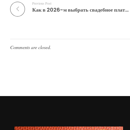
Previous Post
Как в 2026-м выбрать свадебное платье мечты: азарт и стиль в каждом шве
Comments are closed.