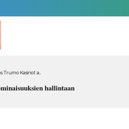
s Trumo Kasinot a...
minaisuuksien hallintaan