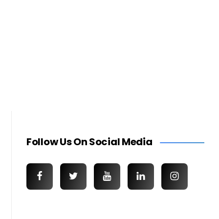
Follow Us On Social Media