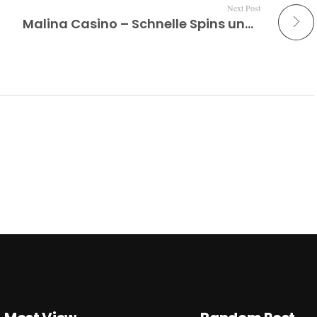
Next Post
Malina Casino – Schnelle Spins und Rasantes Spiel für den modernen Spieler