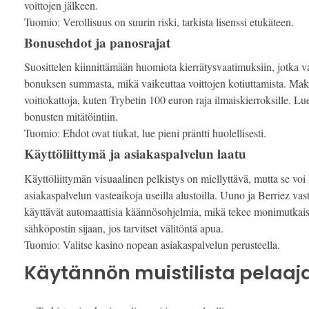
voittojen jälkeen.
Tuomio: Verollisuus on suurin riski, tarkista lisenssi etukäteen.
Bonusehdot ja panosrajat
Suosittelen kiinnittämään huomiota kierrätysvaatimuksiin, jotka v
bonuksen summasta, mikä vaikeuttaa voittojen kotiuttamista. Maks
voittokattoja, kuten Trybetin 100 euron raja ilmaiskierroksille. L
bonusten mitätöintiin.
Tuomio: Ehdot ovat tiukat, lue pieni präntti huolellisesti.
Käyttöliittymä ja asiakaspalvelun laatu
Käyttöliittymän visuaalinen pelkistys on miellyttävä, mutta se voi
asiakaspalvelun vasteaikoja useilla alustoilla. Uuno ja Berriez va
käyttävät automaattisia käännösohjelmia, mikä tekee monimutkaiste
sähköpostin sijaan, jos tarvitset välitöntä apua.
Tuomio: Valitse kasino nopean asiakaspalvelun perusteella.
Käytännön muistilista pelaaja