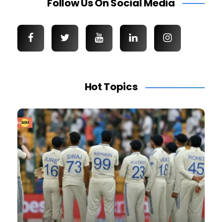
Follow Us On Social Media
Hot Topics