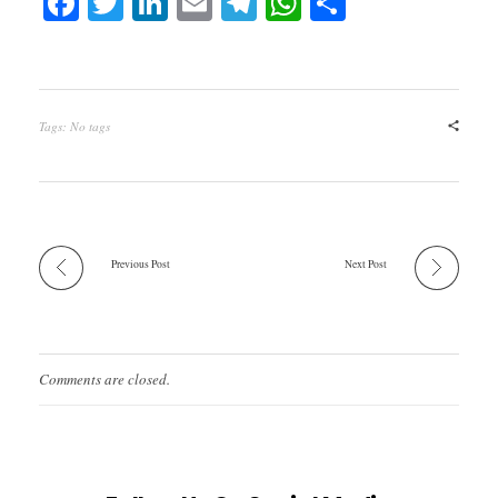
Fa
T
Li
E
Te
W
S
ce
wi
nk
m
le
ha
ha
bo
tte
ed
ail
gr
ts
re
ok
r
In
a
A
Tags: No tags
m
pp
Previous Post
Next Post
Comments are closed.