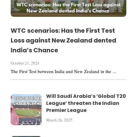
WTC scenarios: Has the First Test
Loss against New Zealand dented
India’s Chance
October 21, 2024
The First Test between India and New Zealand in the ...
Will Saudi Arabia’s ‘Global T20
League’ threaten the Indian
Premier League
March 26, 2025