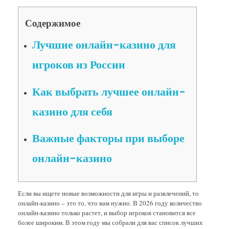
Содержимое
Лучшие онлайн-казино для
игроков из России
Как выбрать лучшее онлайн-
казино для себя
Важные факторы при выборе
онлайн-казино
Если вы ищете новые возможности для игры и развлечений, то
онлайн-казино – это то, что вам нужно. В 2026 году количество
онлайн-казино только растет, и выбор игроков становится все
более широким. В этом году мы собрали для вас список лучших