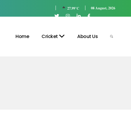
08 August, 2026
27.99°C
Home
Cricket
About Us