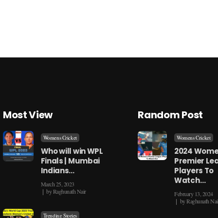
Most View
Random Post
Womens Cricket
Womens Cricket
Who will win WPL
2024 Wome
Finals | Mumbai
Premier Le
Indians…
Players To
Watch…
March 25, 2023
by
Raghunath Nair
February 13, 2024
by
Raghunath Nai
Trending Stories