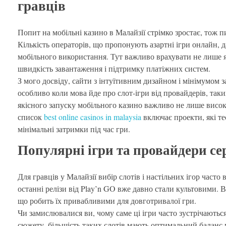
гравців
Попит на мобільні казино в Малайзії стрімко зростає, тож
Кількість операторів, що пропонують азартні ігри онлайн, д
мобільного використання. Тут важливо врахувати не лише як
швидкість завантаження і підтримку платіжних систем.
З мого досвіду, сайти з інтуїтивним дизайном і мінімумом 
особливо коли мова йде про слот-ігри від провайдерів, таких
якісного запуску мобільного казино важливо не лише високи
список
best online casinos in malaysia
включає проекти, які т
мінімальні затримки під час гри.
Популярні ігри та провайдери се
Для гравців у Малайзії вибір слотів і настільних ігор часто 
останні релізи від Play’n GO вже давно стали культовими. 
що робить їх привабливими для довготривалої гри.
Чи замислювалися ви, чому саме ці ігри часто зустрічаютьс
сюжету, більшість таких слотів мають оптимальний баланс