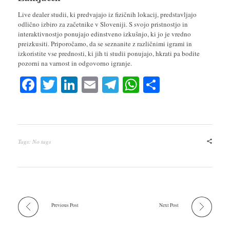
Live dealer studii, ki predvajajo iz fizičnih lokacij, predstavljajo
odlično izbiro za začetnike v Sloveniji. S svojo pristnostjo in
interaktivnostjo ponujajo edinstveno izkušnjo, ki jo je vredno
preizkusiti. Priporočamo, da se seznanite z različnimi igrami in
izkoristite vse prednosti, ki jih ti studii ponujajo, hkrati pa bodite
pozorni na varnost in odgovorno igranje.
Fa
T
Li
E
Te
W
S
ce
wi
nk
m
le
ha
ha
bo
tte
ed
ail
gr
ts
re
ok
r
In
a
A
Tags: No tags
m
pp
Previous Post
Next Post