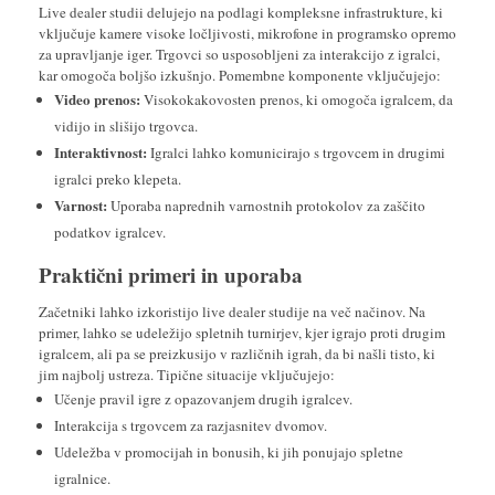
Live dealer studii delujejo na podlagi kompleksne infrastrukture, ki
vključuje kamere visoke ločljivosti, mikrofone in programsko opremo
za upravljanje iger. Trgovci so usposobljeni za interakcijo z igralci,
kar omogoča boljšo izkušnjo. Pomembne komponente vključujejo:
Video prenos:
Visokokakovosten prenos, ki omogoča igralcem, da
vidijo in slišijo trgovca.
Interaktivnost:
Igralci lahko komunicirajo s trgovcem in drugimi
igralci preko klepeta.
Varnost:
Uporaba naprednih varnostnih protokolov za zaščito
podatkov igralcev.
Praktični primeri in uporaba
Začetniki lahko izkoristijo live dealer studije na več načinov. Na
primer, lahko se udeležijo spletnih turnirjev, kjer igrajo proti drugim
igralcem, ali pa se preizkusijo v različnih igrah, da bi našli tisto, ki
jim najbolj ustreza. Tipične situacije vključujejo:
Učenje pravil igre z opazovanjem drugih igralcev.
Interakcija s trgovcem za razjasnitev dvomov.
Udeležba v promocijah in bonusih, ki jih ponujajo spletne
igralnice.