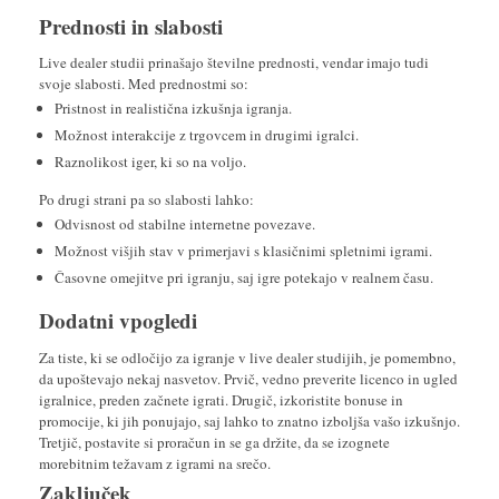
Prednosti in slabosti
Live dealer studii prinašajo številne prednosti, vendar imajo tudi
svoje slabosti. Med prednostmi so:
Pristnost in realistična izkušnja igranja.
Možnost interakcije z trgovcem in drugimi igralci.
Raznolikost iger, ki so na voljo.
Po drugi strani pa so slabosti lahko:
Odvisnost od stabilne internetne povezave.
Možnost višjih stav v primerjavi s klasičnimi spletnimi igrami.
Časovne omejitve pri igranju, saj igre potekajo v realnem času.
Dodatni vpogledi
Za tiste, ki se odločijo za igranje v live dealer studijih, je pomembno,
da upoštevajo nekaj nasvetov. Prvič, vedno preverite licenco in ugled
igralnice, preden začnete igrati. Drugič, izkoristite bonuse in
promocije, ki jih ponujajo, saj lahko to znatno izboljša vašo izkušnjo.
Tretjič, postavite si proračun in se ga držite, da se izognete
morebitnim težavam z igrami na srečo.
Zaključek