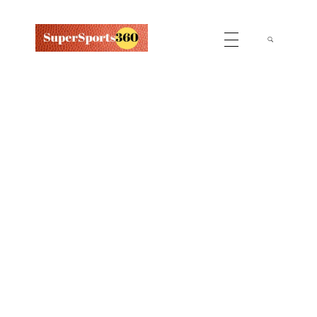
Supersports360
Your Ultimate Source for Cricket News and Insights