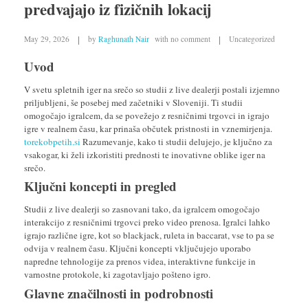
predvajajo iz fizičnih lokacij
May 29, 2026
by
Raghunath Nair
with
no comment
Uncategorized
Uvod
V svetu spletnih iger na srečo so studii z live dealerji postali izjemno
priljubljeni, še posebej med začetniki v Sloveniji. Ti studii
omogočajo igralcem, da se povežejo z resničnimi trgovci in igrajo
igre v realnem času, kar prinaša občutek pristnosti in vznemirjenja.
torekobpetih.si
Razumevanje, kako ti studii delujejo, je ključno za
vsakogar, ki želi izkoristiti prednosti te inovativne oblike iger na
srečo.
Ključni koncepti in pregled
Studii z live dealerji so zasnovani tako, da igralcem omogočajo
interakcijo z resničnimi trgovci preko video prenosa. Igralci lahko
igrajo različne igre, kot so blackjack, ruleta in baccarat, vse to pa se
odvija v realnem času. Ključni koncepti vključujejo uporabo
napredne tehnologije za prenos videa, interaktivne funkcije in
varnostne protokole, ki zagotavljajo pošteno igro.
Glavne značilnosti in podrobnosti