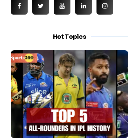
Hot Topics