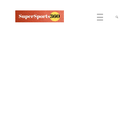
Supersports360
Your Ultimate Source for Cricket News and Insights