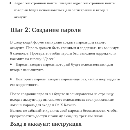
Адрес электронной почты: введите адрес электронной почты,
который будет использоваться для регистрации и входа в
аккаунт.
Шаг 2: Создание пароля
В следующей форме вам нужно создать пароль для вашего
аккаунта. Пароль должен быть сложным и содержать как минимум
8 символов. Проверьте, чтобы пароль был заполнен корректно, и
нажмите на кнопку “Далее”.
Пароль: введите пароль, который будет использоваться для
входа в ваш аккаунт.
Повторите пароль: введите пароль еще раз, чтобы подтвердить
его корректность.
После создания пароля вы будете перенаправлены на страницу
входа в аккаунт, где вы сможете использовать свои уникальные
логин и пароль для входа в On X Казино.
Важно: не забывайте хранить свой пароль в безопасности, чтобы
предотвратить доступ к вашему аккаунту третьим лицам.
Вход в аккаунт: инструкция