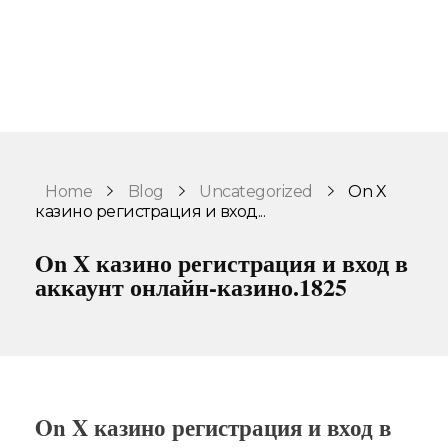
Home
Blog
Uncategorized
On X
казино регистрация и вход...
On X казино регистрация и вход в
аккаунт онлайн-казино.1825
On X казино регистрация и вход в