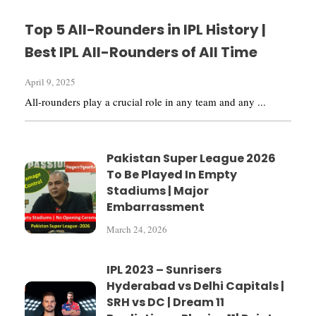
Top 5 All-Rounders in IPL History |
Best IPL All-Rounders of All Time
April 9, 2025
All-rounders play a crucial role in any team and any ...
Pakistan Super League 2026
To Be Played In Empty
Stadiums | Major
Embarrassment
March 24, 2026
IPL 2023 – Sunrisers
Hyderabad vs Delhi Capitals |
SRH vs DC | Dream 11