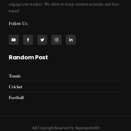
engage our readers. We strive to keep content accurate and fact-
based
Follow Us
Random Post
Tennis
Cricket
Football
All Copyright Reserved by Supersports360