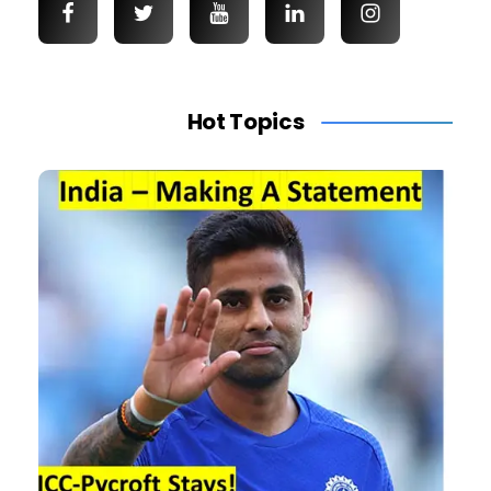
Hot Topics