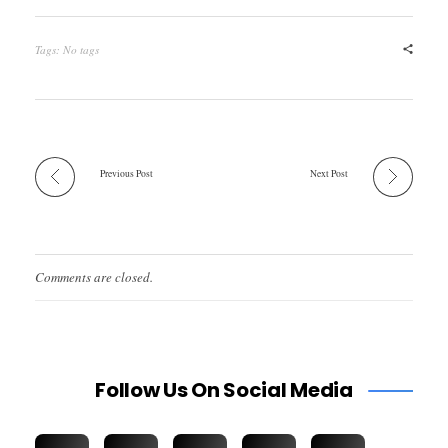
bo
tte
ed
ail
gr
ts
re
ok
r
In
a
A
Tags: No tags
m
pp
Previous Post
Next Post
Comments are closed.
Follow Us On Social Media