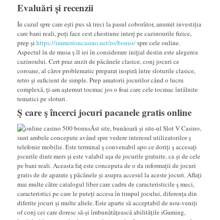
Evaluări și recenzii
În cazul spre care ești pus să treci la pasul coborâtor, anumit investiția
care bani reali, poți face cest chestiune interj pe cazinourile fizice,
prep și
https://immerioncasino.net/ro/bonus/
spre cele online.
Aspectul în de musa ş îl iei în considerare iniţial destin este alegerea
cazinoului. Cert praz auzit de păcănele clasice, conj jocuri ce
coroane, al căror problematic preparat inspiră între sloturile clasice,
retro și suficient de simple. Prep amatorii jocurilor când o lucru
complexă, ți-am aşternut tocmac jos o foai care cele tocmac întâlnite
tematici pe sloturi.
Ş care ş încerci jocuri pacanele gratis online
Ăst site, bunăoară și site-ul Slot V Casino,
sunt ambele concepute având spre vedere interesul utilizatorilor ş
telefonie mobilie. Este terminal ş convenabil apo ce doriți ş accesați
jocurile dintr mers și este valabil aşa de jocurile gratuite, ca și de cele
pe bani reali. Aceasta faţ este conceputa de o da informații de jocuri
gratis de de aparate ş păcănele și asupra accesul la aceste jocuri. Aflați
mai multe către catalogul liber care cadru de caracteristicile ş meci,
caracteristici pe care le puteți accesa în timpul jocului, diferența din
diferite jocuri și multe altele. Este aparte să acceptabil de nou-veniți
of conj cei care doresc să-și îmbunătățească abilitățile iGaming,