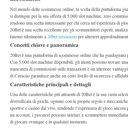
Nel mondo delle scommesse online, la scelta della piattaforma gius
si distingue per la sua offerta di 5.000 slot machine, zero commiss
rendono una scelta interessante per chi cerca un’esperienza di gio
20Bet è una scelta eccellente per gli scommettitori esperti, analizza
faremo riferimento a
20bet recensioni
per ulteriori approfondiment
Concetti chiave e panoramica
20Bet è una piattaforma di scommesse online che ha guadagnato pop
Con 5.000 slot machine disponibili, gli utenti possono trovare una v
mancanza di commissioni sulle transazioni è un ulteriore vantaggio
di Curacao garantisce anche un certo livello di sicurezza e affidabil
Caratteristiche principali e dettagli
Una delle caratteristiche più attraenti di 20Bet è la sua vasta sel
diversificata di giochi, ognuno con le proprie regole e meccaniche
sportive e casinò dal vivo, rendendo l’esperienza di gioco ancora 
un account, i giocatori possono iniziare a scommettere immediatam
di giocare ovunque e in qualsiasi momento.