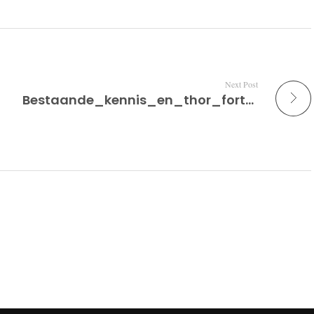
Next Post
Bestaande_kennis_en_thor_fortune_verrijken_perspectieven_op_toekomstige_strategi