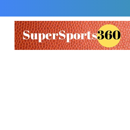
Supersports360
Your Ultimate Source for Cricket News and Insights