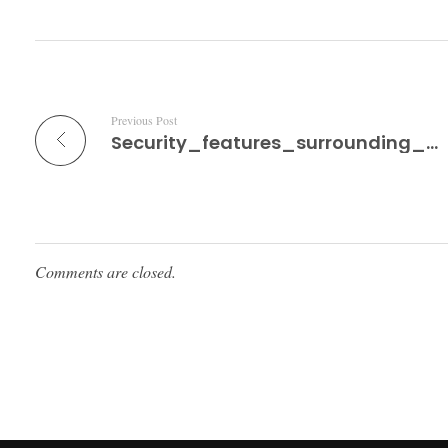
Previous Post
Security_features_surrounding_non_uk_online_casino_for_informed_players
Comments are closed.