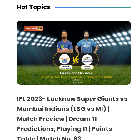
Hot Topics
IPL 2023- Lucknow Super Giants vs
Mumbai Indians (LSG vs MI) |
Match Preview | Dream 11
Predictions, Playing 11 | Points
Table | Match No. 63