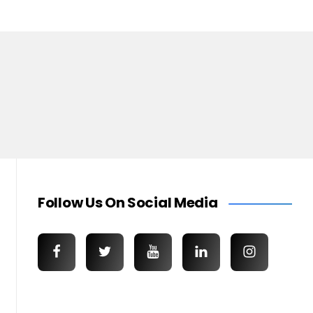
Follow Us On Social Media