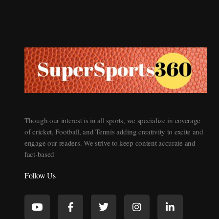
Supersports360
Your Ultimate Source for Cricket News and Insights
Though our interest is in all sports, we specialize in coverage
of cricket, Football, and Tennis adding creativity to excite and
engage our readers. We strive to keep content accurate and
fact-based
Follow Us