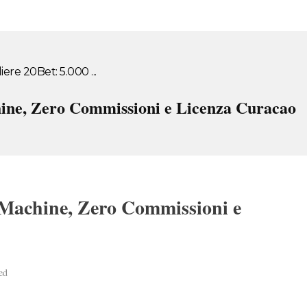
ere 20Bet: 5.000 ...
hine, Zero Commissioni e Licenza Curacao
t Machine, Zero Commissioni e
ed