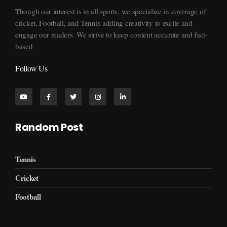
Though our interest is in all sports, we specialize in coverage of
cricket, Football, and Tennis adding creativity to excite and
engage our readers. We strive to keep content accurate and fact-
based
Follow Us
Random Post
Tennis
Cricket
Football