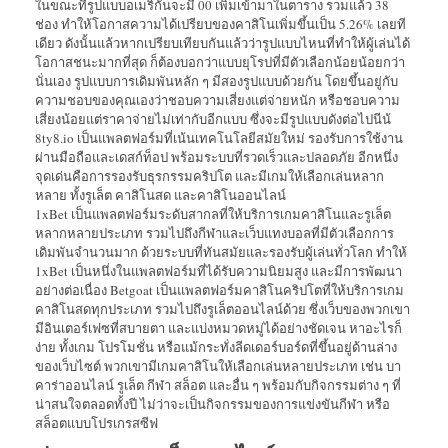
ในขณะที่รูปแบบอเมริกันจะมี 00 เพิ่มเข้ามาในตาราง รวมแล้ว 38
ช่อง ทำให้โอกาสความได้เปรียบของคาสิโนเพิ่มขึ้นเป็น 5.26% เลยที
เดียว ดังนั้นแล้วหากเปรียบเทียบกันแล้วว่ารูปแบบไหนที่ทำให้ผู้เล่นได้
โอกาสชนะมากที่สุด ก็ต้องบอกว่าแบบยุโรปที่มีตัวเลือกน้อยน้อยกว่า
นั่นเอง รูปแบบการเดิมพันหลัก ๆ มีสองรูปแบบด้วยกัน โดยขึ้นอยู่กับ
ความชอบของคุณเองว่าชอบความเสี่ยงแต่จ่ายหนัก หรือชอบความ
เสี่ยงน้อยแต่ราคาจ่ายไม่เท่ากับอีกแบบ ซึ่งจะมีรูปแบบดังต่อไปนีน้
8ty8.io เป็นแพลตฟอร์มที่เน้นเทคโนโลยีสมัยใหม่ รองรับการใช้งาน
ผ่านมือถือและเดสก์ท็อป พร้อมระบบที่รวดเร็วและปลอดภัย อีกหนึ่ง
จุดเด่นคือการรองรับธุรกรรมคริปโต และมีเกมให้เลือกเล่นหลาก
หลาย ทั้งรูเล็ต คาสิโนสด และคาสิโนออนไลน์
1xBet เป็นแพลตฟอร์มระดับสากลที่ให้บริการเกมคาสิโนและรูเล็ต
หลากหลายประเภท รวมไปถึงกีฬาและเว็บแทงบอลที่มีตัวเลือกการ
เดิมพันจำนวนมาก ด้วยระบบที่ทันสมัยและรองรับผู้เล่นทั่วโลก ทำให้
1xBet เป็นหนึ่งในแพลตฟอร์มที่ได้รับความนิยมสูง และมีการพัฒนา
อย่างต่อเนื่อง Betgoat เป็นแพลตฟอร์มคาสิโนคริปโตที่ให้บริการเกม
คาสิโนสดทุกประเภท รวมไปถึงรูเล็ตออนไลน์ด้วย ซึ่งเว็บของพวกเขา
มีอินเตอร์เฟซที่สบายตา และแบ่งหมวดหมู่ได้อย่างชัดเจน หาอะไรก็
ง่าย ทั้งเกม โปรโมชั่น หรือแม้กระทั่งลีดเดอร์บอร์ดที่ขึ้นอยู่ด้านล่าง
ของเว็บไซต์ พวกเขามีเกมคาสิโนให้เลือกเล่นหลายประเภท เช่น บา
คาร่าออนไลน์ รูเล็ต กีฬา สล็อต และอื่น ๆ พร้อมกับกิจกรรมต่าง ๆ ที่
น่าสนใจตลอดทั้งปี ไม่ว่าจะเป็นกิจกรรมของการแข่งขันกีฬา หรือ
สล็อตแบบโปรเกรสซีฟ