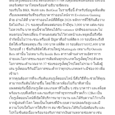
เต้นให้รูเล็ตออนไลน์ สตรีมเสถียร การควบคุมเดิมพันทันสมัย และอิน
เทอร์เฟซภาษาไทยพร้อมคำอธิบายชัดเจน
รองรับใน BK8, We88 และ BetGoat ในรายชื่อนี้ สำหรับข้อมูลเพิ่มเติม
เรื่องแพลตฟอร์มที่รองรับบาคาร่าออนไลน์จาก Evolution Gaming
ด้วย อ่านได้ที่ บาคาร่าออนไลน์ที่ดีที่สุด 2026 หลักการที่ใช้กันคือวาง
บิลไม่เกิน1-2% ของทุนทั้งหมดต่อรอบ ถ้ามีทุน 3,000 บาท แต่ละรอบ
ไม่ควรเกิน บาท ทุนนี้ช่วยให้ทนได้กับ variance ปกติของเกมและไม่
หมดก่อนโชคเปลี่ยน กำหนดงบต่อวันไว้ล่วงหน้าและหยุดเมื่อถึงขีด
จำกัดนั้นไม่ว่าจะชนะหรือแพ้ ปัญหาคือถ้าแพ้ติด 8-10 รอบบิลจะถึงลิ
มิตโต๊ะหรือหมดทุน เริ่ม 100 บาท แพ้ติด 10 รอบต้องวาง102,400 บาท
ในรอบที่ 11 ซึ่งเกินลิมิตโต๊ะส่วนใหญ่ Martingale เหมาะกับ Outside
Bets เท่านั้น ไม่เหมาะกับ Inside Bets ตารางด้านล่างรวมอัตราการ
จ่ายและโอกาสชนะของการเดิมพันทุกประเภทในรูเล็ตยุโรป ตัวเลข
โอกาสชนะคำนวณจาก 37 ช่องของรูเล็ตยุโรปโดยไม่รวม 0 ในฝั่งผู้
เล่น รูเล็ตอเมริกันมีโอกาสชนะต่ำกว่าทุกประเภทเพราะมีช่อง 00 เพิ่ม
เข้ามา
หากคุณต้องการที่จะเริ่มต้นเล่นรูเล็ตออนไลน์ นี่คือวิธีที่จะช่วยให้คุณ
สามารถเริ่มต้นได้ง่ายขึ้น โดยใช้เวลาเพียงไม่กี่นาทีเท่านั้น
แพลตฟอร์มนี้มีเกมรูเล็ต และเกมคาสิโนอื่น ๆ เช่น บาคาร่า และสล็อต
พร้อมระบบที่เสถียร และรองรับการทำธุรกรรมที่รวดเร็ว 12Bet เป็น
เว็บรูเล็ตออนไลน์ที่เปิดให้บริการมายาวนาน และได้รับความไว้วางใจ
จากผู้เล่นทั่วโลก โดยเป็นเว็บตรงที่มีระบบความปลอดภัยสูง และมี
ความโปร่งใสในการให้บริการ สมาชิกใหม่จะได้รับโบนัสต้อนรับ และ
โปรโมชั่นต่อเนื่อง พร้อมรองรับการฝากเงินผ่านหลายช่องทาง เช่น