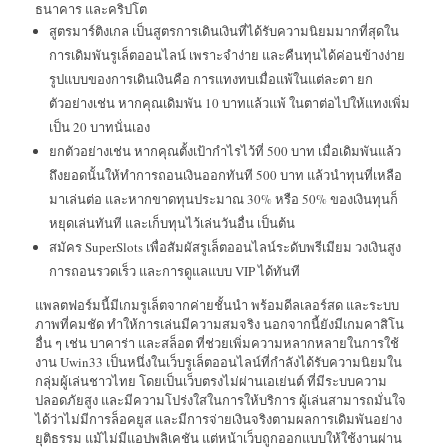
ธนาคาร และคริปโต
สูตรมาร์ติงเกล เป็นสูตรการเดินเงินที่ได้รับความนิยมมากที่สุดใน
การเดิมพันรูเล็ตออนไลน์ เพราะจำง่าย และคืนทุนได้ค่อนข้างง่าย
รูปแบบของการเดินเงินคือ การแทงทบเมื่อแพ้ในแต่ละตา ยก
ตัวอย่างเช่น หากคุณเดิมพัน 10 บาทแล้วแพ้ ในตาต่อไปให้แทงเพิ่ม
เป็น 20 บาทนั่นเอง
ยกตัวอย่างเช่น หากคุณตั้งเป้ากำไรไว้ที่ 500 บาท เมื่อเดิมพันแล้ว
ถึงยอดนั้นให้ทำการถอนเงินออกทันที 500 บาท แล้วนำทุนที่เหลือ
มาเล่นต่อ และหากขาดทุนประมาณ 30% หรือ 50% ของเงินทุนก็
หยุดเล่นทันที และเก็บทุนไว้เล่นวันอื่น เป็นต้น
สมัคร SuperSlots เพื่อสัมผัสรูเล็ตออนไลน์ระดับพรีเมียม วงเงินสูง
การถอนรวดเร็ว และการดูแลแบบ VIP ได้ทันที
แพลตฟอร์มนี้มีเกมรูเล็ตจากค่ายชั้นนำ พร้อมดีลเลอร์สด และระบบ
ภาพที่คมชัด ทำให้การเล่นมีความสมจริง นอกจากนี้ยังมีเกมคาสิโน
อื่น ๆ เช่น บาคาร่า และสล็อต ที่ช่วยเพิ่มความหลากหลายในการใช้
งาน Uwin33 เป็นหนึ่งในเว็บรูเล็ตออนไลน์ที่กำลังได้รับความนิยมใน
กลุ่มผู้เล่นชาวไทย โดยเป็นเว็บตรงไม่ผ่านเอเย่นต์ ที่มีระบบความ
ปลอดภัยสูง และมีความโปร่งใสในการให้บริการ ผู้เล่นสามารถมั่นใจ
ได้ว่าไม่มีการล็อคยูส และมีการจ่ายเงินจริงตามผลการเดิมพันอย่าง
ยุติธรรม แม้ไม่มีแอปพลิเคชัน แต่หน้าเว็บถูกออกแบบให้ใช้งานผ่าน