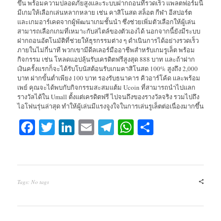
ขึ้น พร้อมความปลอดภัยสูงและระบบฝากถอนที่รวดเร็ว แพลตฟอร์มนี้
มีเกมให้เลือกเล่นหลากหลาย เช่น คาสิโนสด สล็อต กีฬา อีสปอร์ต
และเกมอาร์เคดจากผู้พัฒนาเกมชั้นนำ ซึ่งช่วยเพิ่มตัวเลือกให้ผู้เล่น
สามารถเลือกเกมที่เหมาะกับสไตล์ของตัวเองได้ นอกจากนี้ยังมีระบบ
ฝากถอนอัตโนมัติที่ช่วยให้ธุรกรรมต่าง ๆ ดำเนินการได้อย่างรวดเร็ว
ภายในไม่กี่นาที พวกเขามีดีลเลอร์มืออาชีพสำหรับเกมรูเล็ต พร้อม
กิจกรรม เช่น โหลดแอปลุ้นรับเครดิตฟรีสูงสุด 888 บาท และถ้าฝาก
เงินครั้งแรกก็จะได้รับโบนัสต้อนรับเกมคาสิโนสด 100% สูงถึง 2,000
บาท ฝากขั้นต่ำเพียง 100 บาท รองรับธนาคาร คิวอาร์โค้ด และพร้อม
เพย์ คุณจะได้พบกับกิจกรรมสะสมแต้ม Ucoin ที่สามารถนำไปแลก
รางวัลได้ใน Umall ตั้งแต่เครดิตฟรี ไปจนถึงของรางวัลจริง รวมไปถึง
ไอโฟนรุ่นล่าสุด ทำให้ผู้เล่นมีแรงจูงใจในการเล่นรูเล็ตต่อเนื่องมากขึ้น
Fa
T
Li
E
Te
W
S
ce
wi
nk
m
le
ha
ha
bo
tte
ed
ail
gr
ts
re
ok
r
In
a
A
Tags: No tags
m
pp