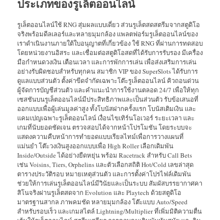
ประเภทของรูเล็ตออนไลน์
รูเล็ตออนไลน์ใช้ RNG สุ่มผลแบบเดี่ยว ส่วนรูเล็ตสดสตรีมจากสตูดิโอ
จริงพร้อมดีลเลอร์และหลายมุมกล้อง แพลตฟอร์มรูเล็ตออนไลน์ของ
เราดำเนินงานภายใต้ใบอนุญาตที่เกี่ยวข้อง ใช้ RNG ที่ผ่านการทดสอบ
โดยหน่วยงานอิสระ และเชื่อมต่อสตูดิโอสดที่ได้รับการรับรอง มีเครื่อง
มือกำหนดวงเงิน เตือนเวลา และการพักการเล่น เพื่อส่งเสริมการเล่น
อย่างรับผิดชอบสำหรับทุกคน สมาชิก VIP ของ SuperSlots ได้รับการ
ดูแลแบบส่วนตัว ตั้งค่าขีดจำกัดเฉพาะโต๊ะรูเล็ตออนไลน์ คิวถอนด่วน
ผู้จัดการบัญชีส่วนตัว และคำแนะนำการใช้งานตลอด 24/7 เพื่อให้ทุก
เซสชันบนรูเล็ตออนไลน์มีประสิทธิภาพและเป็นส่วนตัว รับข้อเสนอที่
ออกแบบเพื่อผู้เล่นมูลค่าสูง ทั้งโบนัสฝากครั้งแรก โบนัสเติมเงิน และ
แคมเปญเฉพาะรูเล็ตออนไลน์ เงื่อนไขเทิร์นโอเวอร์ ระยะเวลา และ
เกมที่นับยอดชัดเจน ตรวจสอบได้จากหน้าโปรโมชัน โดยระบบจะ
แสดงความคืบหน้าการทำยอดแบบเรียลไทม์เพื่อการวางแผนที่
แม่นยำ โต๊ะวงเงินสูงออกแบบเพื่อ High Roller เลือกเดิมพัน
Inside/Outside ได้อย่างยืดหยุ่น พร้อม Racetrack สำหรับ Call Bets
เช่น Voisins, Tiers, Orphelins และตัวเลือกสถิติ Hot/Cold เลขล่าสุด
ตารางประวัติรอบ หมายเหตุส่วนตัว และการตั้งค่าโปรไฟล์เดิมพัน
ช่วยให้การเล่นรูเล็ตออนไลน์มีวินัยและเป็นระบบ สัมผัสบรรยากาศคา
สิโนจริงผ่านรูเล็ตสดจาก Evolution และ Playtech ด้วยสตูดิโอ
มาตรฐานสากล ภาพคมชัด หลายมุมกล้อง โต๊ะแบบ Auto/Speed
สำหรับรอบเร็ว และเกมสไตล์ Lightning/Multiplier ที่เพิ่มมิติความตื่น