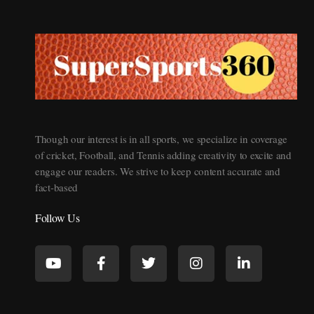
Supersports360
Your Ultimate Source for Cricket News and Insights
Though our interest is in all sports, we specialize in coverage
of cricket, Football, and Tennis adding creativity to excite and
engage our readers. We strive to keep content accurate and
fact-based
Follow Us