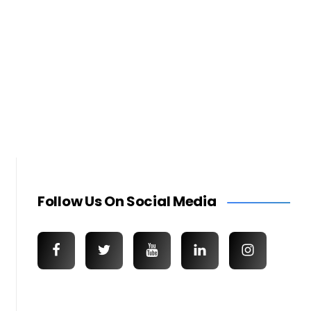
Follow Us On Social Media