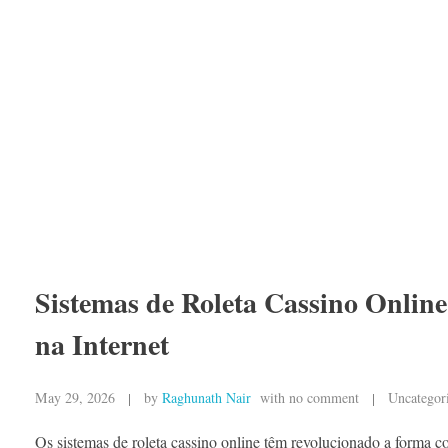
Sistemas de Roleta Cassino Online
na Internet
May 29, 2026
by
Raghunath Nair
with
no comment
Uncategor
Os sistemas de roleta cassino online têm revolucionado a forma c