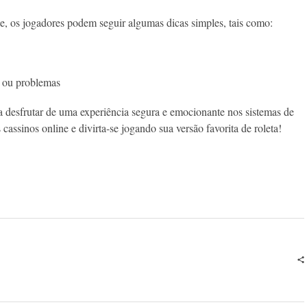
ine, os jogadores podem seguir algumas dicas simples, tais como:
s ou problemas
 desfrutar de uma experiência segura e emocionante nos sistemas de
 cassinos online e divirta-se jogando sua versão favorita de roleta!