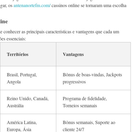
gar, os
antenanortefm.com/
cassinos online se tornaram uma escolha
line
te conhecer as principais características e vantagens que cada um
es essenciais:
Territórios
Vantagens
Brasil, Portugal,
Bônus de boas-vindas, Jackpots
Angola
progressivos
Reino Unido, Canadá,
Programa de fidelidade,
Austrália
Torneios semanais
América Latina,
Bônus semanais, Suporte ao
Europa, Ásia
cliente 24/7