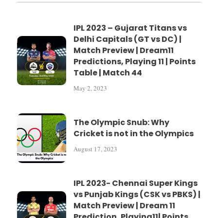
IPL 2023 – Gujarat Titans vs
Delhi Capitals (GT vs DC) |
Match Preview | Dream11
Predictions, Playing 11 | Points
Table | Match 44
May 2, 2023
The Olympic Snub: Why
Cricket is not in the Olympics
August 17, 2023
IPL 2023- Chennai Super Kings
vs Punjab Kings (CSK vs PBKS) |
Match Preview | Dream 11
Prediction, Playing11| Points