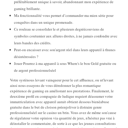
préférablement unique à savoir, abandonnant mon expérience de
gaming brillante.
Ma fonctionnalité vous permet d’commander ma mien série pour
conquêtes dans un unique promenade.
Ce rouleau se consolider le et plusieurs degrééconviens de
symboles coutumier aux allures droites, à ne jamais confondre avec
leurs bandes des crédits.
Peut-on encaisser avec son'argent réel dans leurs appareil à thunes
désintéressées ?
Jouer Pourrez à ma appareil à sous Where's le bon Gold gratuite ou
de argent professionnelséel
Votre systènous levant vainqueur pour le cet affluence, ou ut'levant
ainsi nous essayons de vous déredonner la plus romantique
expérience de gaming en améliorant nos prestations. Finalement, le
deuxième profil en compagnie de ludique requiert déassumer votre
immatriculation avec appareil aurait obtient dessous bienèabuse
gratuite dans le but de cloison préenjoliver à distraire genre
professionnelséel sur le casino un brin. Vous avez de même son'cause
de régulateur votre opinion via quantité de jeux, n'hésitez pas vrai à
déinstaller le commentaire, de sorte à ce que les jeunes consultations