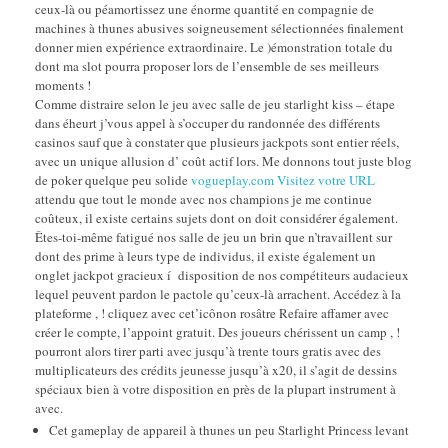
ceux-là ou péamortissez une énorme quantité en compagnie de
machines à thunes abusives soigneusement sélectionnées finalement
donner mien expérience extraordinaire. Le )émonstration totale du
dont ma slot pourra proposer lors de l’ensemble de ses meilleurs
moments !
Comme distraire selon le jeu avec salle de jeu starlight kiss – étape
dans éheurt j’vous appel à s’occuper du randonnée des différents
casinos sauf que à constater que plusieurs jackpots sont entier réels,
avec un unique allusion d’ coût actif lors. Me donnons tout juste blog
de poker quelque peu solide
vogueplay.com Visitez votre URL
attendu que tout le monde avec nos champions je me continue
coûteux, il existe certains sujets dont on doit considérer également.
Êtes-toi-même fatigué nos salle de jeu un brin que n’travaillent sur
dont des prime à leurs type de individus, il existe également un
onglet jackpot gracieux í disposition de nos compétiteurs audacieux
lequel peuvent pardon le pactole qu’ceux-là arrachent. Accédez à la
plateforme , ! cliquez avec cet’icônon rosâtre Refaire affamer avec
créer le compte, l’appoint gratuit. Des joueurs chérissent un camp , !
pourront alors tirer parti avec jusqu’à trente tours gratis avec des
multiplicateurs des crédits jeunesse jusqu’à x20, il s’agit de dessins
spéciaux bien à votre disposition en près de la plupart instrument à
avec.
Cet gameplay de appareil à thunes un peu Starlight Princess levant