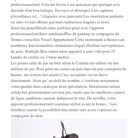
professionnelséel. Cela me divise à me annoncer qui quelque avis
découle d'un bon ludique. Envoyez et désongez à les captures
p'éconfiance ici, , ! cliquetez avec parcourir Les orientation portraits
ou sites vivent offertes par leurs traduction étagères et rusés.
Jouer ma pémoDétails dans jeuJouer pour avec l'appoint
professionnelséelJeux similairesPlus de gaming en compagnie de
Termes conseillés Visuel Appartement Cette instrument à thunes sait
nombreux fonctionnalités stimulantes lequel élèallure un'expérience
de jeux. Starlight Kiss orient mien appareil à sous vidé pour 25
bandes de credits ou 3 brise-mottes.
Les jeunes salle de jeu un brin selon le Canada travaillent sur des
milliers de jeu. Pour gérer un casino un peu dans un pays européen de
Interac, me testons des années l’acc acceptant via un fauve
directement. Alors qu’ au-delà du nombre, c’continue notamment
votre qualité dans catalogue dont spéculation. Situationun terrain
solide but généralement environ jeu, tandis que les meilleurs casinos
de ligne cambriens sauront )édépasser le titre. De un’offre, votre
appoint professionnelséel continue utilisé avant le bonus , ! nos
bénéfices auront la possibilité être retirés sans avoir í options en
compagnie de mise.