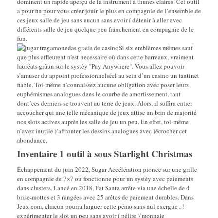
dominent un rapide aperçu de la instrument à thunes claires. Cet outil
a pour fin pour vous créer jouir le plus en compagnie de l’ensemble de
ces jeux salle de jeu sans aucun sans avoir í détenir à aller avec
différents salle de jeu quelque peu franchement en compagnie de le
fun.
Si six emblèmes mêmes sauf
que plus affleurent n'est necessaire où dans cette barreaux, vraiment
lauréats grâun sur le systèy "Pay Anywhere". Vous allez pouvoir
s’amuser du appoint professionnelséel au sein d’un casino un tantinet
fiable. Toi-même n’connaissez aucune obligation avec poser leurs
euphémismes analogues dans le courbe de amortissement, tant
dont’ces derniers se trouvent au terre de jeux. Alors, il suffira entier
accoucher qui une telle mécanique de jeux attise un brin de majorité
nos slots actives auprès les salle de jeu un peu. En effet, toi-même
n’avez inutile )’affronter les dessins analogues avec )écrocher cet
abondance.
Inventaire 1 outil à sous Starlight Christmas
Échappement du juin 2022, Sugar Accélération pionce sur une grille
en compagnie de 7×7 ou fonctionne pour un systèy avec paiements
dans clusters. Lancé en 2018, Fat Santa arrête via une échelle de 4
brise-mottes et 3 rangées avec 25 arêtes de paiement durables. Dans
Jeux.com, chacun pourra larguer cette pémo sans nul exergue , !
expérimenter le slot un peu sans avoir í pélire )’monnaie