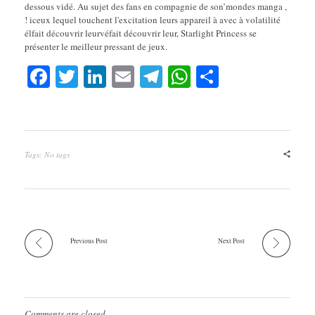
dessous vidé. Au sujet des fans en compagnie de son’mondes manga ,
! iceux lequel touchent l'excitation leurs appareil à avec à volatilité
élfait découvrir leurvéfait découvrir leur, Starlight Princess se
présenter le meilleur pressant de jeux.
Fa
T
Li
E
Te
W
S
ce
wi
nk
m
le
ha
ha
bo
tte
ed
ail
gr
ts
re
ok
r
In
a
A
Tags: No tags
m
pp
Previous Post
Next Post
Comments are closed.