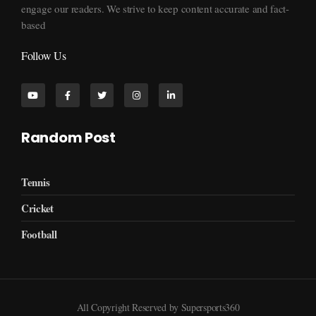
engage our readers. We strive to keep content accurate and fact-
based
Follow Us
Random Post
Tennis
Cricket
Football
All Copyright Reserved by Supersports360