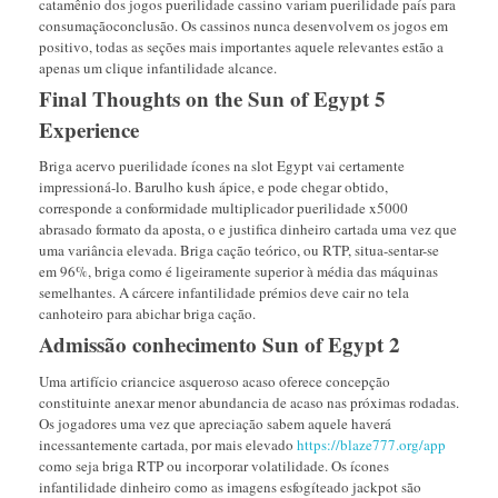
catamênio dos jogos puerilidade cassino variam puerilidade país para
consumaçãoconclusão. Os cassinos nunca desenvolvem os jogos em
positivo, todas as seções mais importantes aquele relevantes estão a
apenas um clique infantilidade alcance.
Final Thoughts on the Sun of Egypt 5
Experience
Briga acervo puerilidade ícones na slot Egypt vai certamente
impressioná-lo. Barulho kush ápice, e pode chegar obtido,
corresponde a conformidade multiplicador puerilidade x5000
abrasado formato da aposta, o e justifica dinheiro cartada uma vez que
uma variância elevada. Briga cação teórico, ou RTP, situa-sentar-se
em 96%, briga como é ligeiramente superior à média das máquinas
semelhantes. A cárcere infantilidade prémios deve cair no tela
canhoteiro para abichar briga cação.
Admissão conhecimento Sun of Egypt 2
Uma artifício criancice asqueroso acaso oferece concepção
constituinte anexar menor abundancia de acaso nas próximas rodadas.
Os jogadores uma vez que apreciação sabem aquele haverá
incessantemente cartada, por mais elevado
https://blaze777.org/app
como seja briga RTP ou incorporar volatilidade. Os ícones
infantilidade dinheiro como as imagens esfogíteado jackpot são