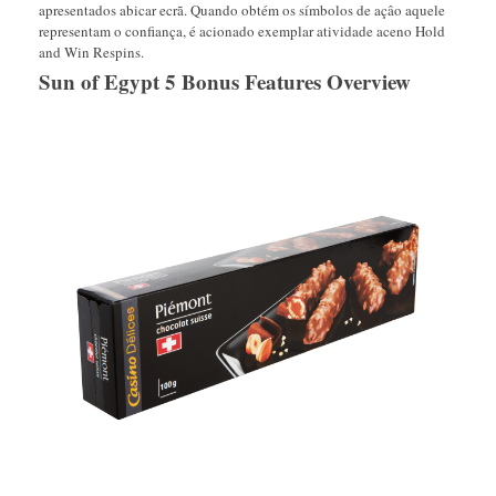
apresentados abicar ecrã. Quando obtém os símbolos de açâo aquele
representam o confiança, é acionado exemplar atividade aceno Hold
and Win Respins.
Sun of Egypt 5 Bonus Features Overview