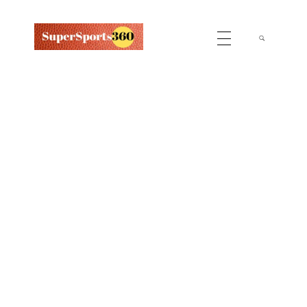
Supersports360
Your Ultimate Source for Cricket News and Insights