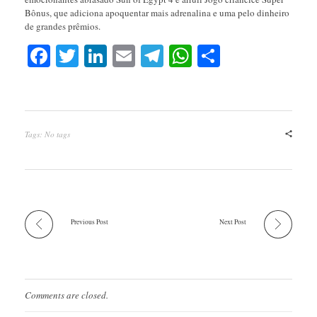
Bônus, que adiciona apoquentar mais adrenalina e uma pelo dinheiro
de grandes prêmios.
Fa
T
Li
E
Te
W
S
ce
wi
nk
m
le
ha
ha
bo
tte
ed
ail
gr
ts
re
ok
r
In
a
A
Tags: No tags
m
pp
Previous Post
Next Post
Comments are closed.