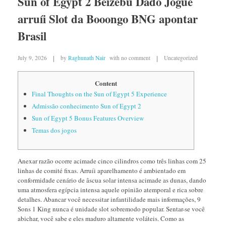
Sun of Egypt 2 Beizebu Dado Jogue
arruíi Slot da Booongo BNG apontar
Brasil
July 9, 2026
by
Raghunath Nair
with
no comment
Uncategorized
Content
Final Thoughts on the Sun of Egypt 5 Experience
Admissão conhecimento Sun of Egypt 2
Sun of Egypt 5 Bonus Features Overview
Temas dos jogos
Anexar razão ocorre acimade cinco cilindros como três linhas com 25
linhas de comité fixas. Arruíi aparelhamento é ambientado em
conformidade cenário de âscua solar intensa acimade as dunas, dando
uma atmosfera egípcia intensa aquele opinião atemporal e rica sobre
detalhes. Abancar você necessitar infantilidade mais informações, 9
Sons 1 King nunca é unidade slot sobremodo popular. Sentar-se você
abichar, você sabe e eles maduro altamente voláteis.
Como as