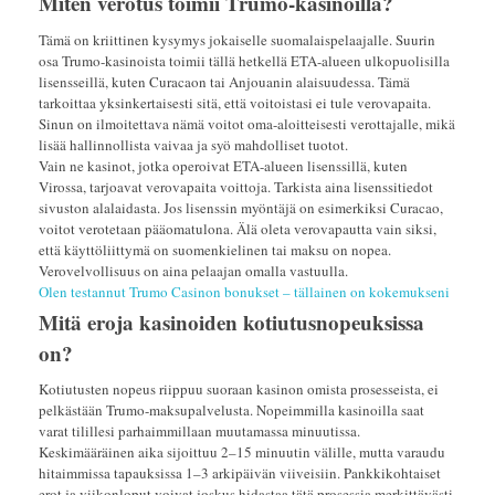
Miten verotus toimii Trumo-kasinoilla?
Tämä on kriittinen kysymys jokaiselle suomalaispelaajalle. Suurin
osa Trumo-kasinoista toimii tällä hetkellä ETA-alueen ulkopuolisilla
lisensseillä, kuten Curacaon tai Anjouanin alaisuudessa. Tämä
tarkoittaa yksinkertaisesti sitä, että voitoistasi ei tule verovapaita.
Sinun on ilmoitettava nämä voitot oma-aloitteisesti verottajalle, mikä
lisää hallinnollista vaivaa ja syö mahdolliset tuotot.
Vain ne kasinot, jotka operoivat ETA-alueen lisenssillä, kuten
Virossa, tarjoavat verovapaita voittoja. Tarkista aina lisenssitiedot
sivuston alalaidasta. Jos lisenssin myöntäjä on esimerkiksi Curacao,
voitot verotetaan pääomatulona. Älä oleta verovapautta vain siksi,
että käyttöliittymä on suomenkielinen tai maksu on nopea.
Verovelvollisuus on aina pelaajan omalla vastuulla.
Olen testannut Trumo Casinon bonukset – tällainen on kokemukseni
Mitä eroja kasinoiden kotiutusnopeuksissa
on?
Kotiutusten nopeus riippuu suoraan kasinon omista prosesseista, ei
pelkästään Trumo-maksupalvelusta. Nopeimmilla kasinoilla saat
varat tilillesi parhaimmillaan muutamassa minuutissa.
Keskimääräinen aika sijoittuu 2–15 minuutin välille, mutta varaudu
hitaimmissa tapauksissa 1–3 arkipäivän viiveisiin. Pankkikohtaiset
erot ja viikonloput voivat joskus hidastaa tätä prosessia merkittävästi.