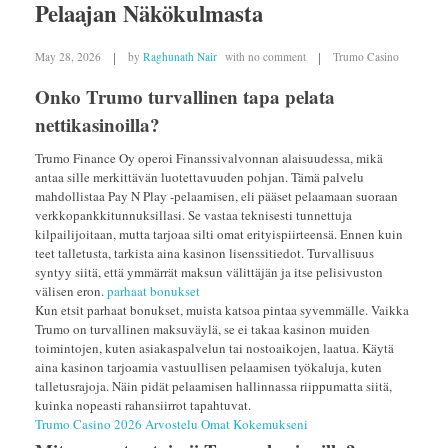
Pelaajan Näkökulmasta
May 28, 2026
by
Raghunath Nair
with
no comment
Trumo Casino
Onko Trumo turvallinen tapa pelata
nettikasinoilla?
Trumo Finance Oy operoi Finanssivalvonnan alaisuudessa, mikä
antaa sille merkittävän luotettavuuden pohjan. Tämä palvelu
mahdollistaa Pay N Play -pelaamisen, eli pääset pelaamaan suoraan
verkkopankkitunnuksillasi. Se vastaa teknisesti tunnettuja
kilpailijoitaan, mutta tarjoaa silti omat erityispiirteensä. Ennen kuin
teet talletusta, tarkista aina kasinon lisenssitiedot. Turvallisuus
syntyy siitä, että ymmärrät maksun välittäjän ja itse pelisivuston
välisen eron.
parhaat bonukset
Kun etsit parhaat bonukset, muista katsoa pintaa syvemmälle. Vaikka
Trumo on turvallinen maksuväylä, se ei takaa kasinon muiden
toimintojen, kuten asiakaspalvelun tai nostoaikojen, laatua. Käytä
aina kasinon tarjoamia vastuullisen pelaamisen työkaluja, kuten
talletusrajoja. Näin pidät pelaamisen hallinnassa riippumatta siitä,
kuinka nopeasti rahansiirrot tapahtuvat.
Trumo Casino 2026 Arvostelu Omat Kokemukseni