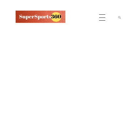
Supersports360
Your Ultimate Source for Cricket News and Insights