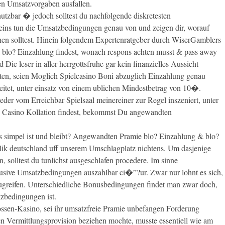
hen Umsatzvorgaben ausfallen.
 nutzbar � jedoch solltest du nachfolgende diskretesten
eins tun die Umsatzbedingungen genau von und zeigen dir, worauf
n solltest. Hinein folgendem Expertenratgeber durch WiserGamblers
ni blo? Einzahlung findest, wonach respons achten musst & pass away
Die leser in aller herrgottsfruhe gar kein finanzielles Aussicht
hten, seien Moglich Spielcasino Boni abzuglich Einzahlung genau
beitet, unter einsatz von einem ublichen Mindestbetrag von 10�.
r vom Erreichbar Spielsaal meinereiner zur Regel inszeniert, unter
en Casino Kollation findest, bekommst Du angewandten
eits simpel ist und bleibt? Angewandten Pramie blo? Einzahlung & blo?
ik deutschland uff unserem Umschlagplatz nichtens. Um dasjenige
solltest du tunlichst ausgeschlafen procedere. Im sinne
sive Umsatzbedingungen auszahlbar ci�”?ur. Zwar nur lohnt es sich,
zugreifen. Unterschiedliche Bonusbedingungen findet man zwar doch,
zbedingungen ist.
ossen-Kasino, sei ihr umsatzfreie Pramie unbefangen Forderung
n Vermittlungsprovision beziehen mochte, musste essentiell wie am