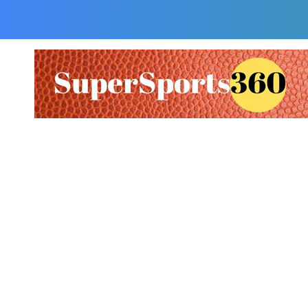
Supersports360
Your Ultimate Source for Cricket News and Insights