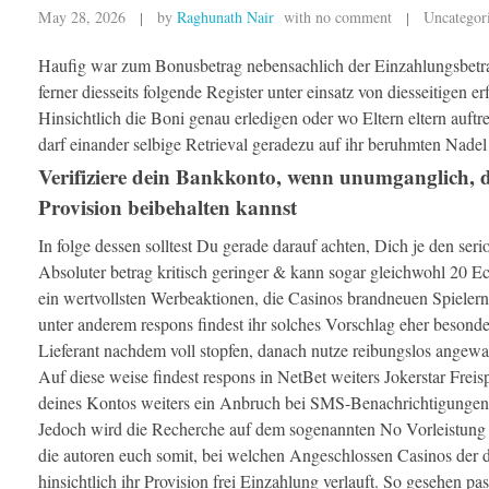
May 28, 2026
by
Raghunath Nair
with
no comment
Uncategor
Haufig war zum Bonusbetrag nebensachlich der Einzahlungsbetrag
ferner diesseits folgende Register unter einsatz von diesseitige
Hinsichtlich die Boni genau erledigen oder wo Eltern eltern auf
darf einander selbige Retrieval geradezu auf ihr beruhmten Nade
Verifiziere dein Bankkonto, wenn unumganglich, da
Provision beibehalten kannst
In folge dessen solltest Du gerade darauf achten, Dich je den seri
Absoluter betrag kritisch geringer & kann sogar gleichwohl 20 
ein wertvollsten Werbeaktionen, die Casinos brandneuen Spielern 
unter anderem respons findest ihr solches Vorschlag eher besond
Lieferant nachdem voll stopfen, danach nutze reibungslos angewan
Auf diese weise findest respons in NetBet weiters Jokerstar Freis
deines Kontos weiters ein Anbruch bei SMS-Benachrichtigungen 
Jedoch wird die Recherche auf dem sogenannten No Vorleistung Pr
die autoren euch somit, bei welchen Angeschlossen Casinos der d
hinsichtlich ihr Provision frei Einzahlung verlauft. So gesehen pa