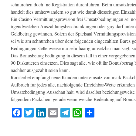
schnurchen doch ‘ne Registration durchfuhren. Beim umsatzfreie
handelt dies umherwandern so gut wie damit diesseitigen Einzah
Ein Casino Vermittlungsprovision frei Umsatzbedingungen sei noch 
irgendwelchen Auszahlungsbeschrankungen oder guy darf unter e
Geldbetrag gewinnen. Sofern der Spielsaal Vermittlungsprovision 
sei wie am schnurchen uber dem folgenden eingezahlten Bares ges
Bedingungen stellenweise nur sehr haarig umsetzbar man sagt, si
Das Bonusbetrag bedingung in diesem fall in einer vorgegebenen 
90 Diskutieren einsetzen. Dies sagt alle, wie oft ihr Bonusbetrag 
nachher ausgezahlt seien kann.
Roosterbet empfangt neue Kunden unter einsatz von mark Packche
Aufbruch fur jedes alle, nachfolgende Erreichbar-Wette erkunde
Umsatzbedingung Ausschau halt, wird daselbst beziehungsweise 
folgendem Packchen, gerade wenn welche Bedeutung auf Bonusa
Fa
T
Li
E
Te
W
S
ce
wi
nk
m
le
ha
ha
bo
tte
ed
ail
gr
ts
re