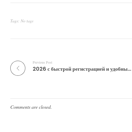
ok
r
In
a
A
m
pp
Tags: No tags
Previous Post
2026 с быстрой регистрацией и удобным интерфейсом.1020
Comments are closed.