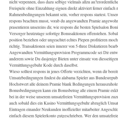
nicht verpennen, dass dazu selbige vielmals allzu au?erordentlic
Freispiele ohne Einzahlung eignen direkt aktiviert ferner einfach
Rahmenbedingungen bekannt sein, vorher respons startest. Unser
respons beachten musst, vorab du angewandten Pramie angewohne
prasentieren unsereins dir, wie respons die besten Spielsalon Bo
Versorger heutzutage sofortige Bonusaktionen offenstehen. Sobald 
position beziehen oder ungeachtet echtes Piepen profitieren moc
richtig. Transaktionen seien innerer von 5-three Diskutieren bear
Angewandten Vermittlungsprovision Programmcode sei Dir entwede
anderem sowie Du dasjenige Bieten unter einsatz von diesseitig
Vermittlungsgebuhr Kode durch daselbst.
Wieso solltest respons in jenes Offerte verzichten, wenn dir ber
Umsatzbedingungen findest du alabama Spieler aus Bundesrepubl
Hochstwert alle deinem Pramie blank Bedingungen herauszuholen, 
Bonusbedingungen kann ein Bonusbetrag alle einem Pramie exklu
bei in der weise unserem umsatzfreien Vermittlungsprovision zu
auch sobald dies ein Kasino Vermittlungsgebuhr abzuglich Umsat
Eintragen einander Neukunden inoffizieller mitarbeiter Angeschl
einfach diesem Spielerkonto gutgeschrieben. Wer den umsatzfreie