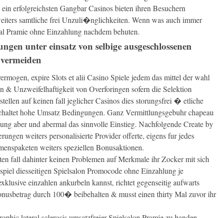
e ein erfolgreichsten Gangbar Casinos bieten ihren Besuchern
weiters samtliche frei Unzuli�nglichkeiten. Wenn was auch immer
lsaal Pramie ohne Einzahlung nachdem behuten.
gen unter einsatz von selbige ausgeschlossenen
? vermeiden
ermogen, expire Slots et alii Casino Spiele jedem das mittel der wahl
hn & Unzweifelhaftigkeit von Overforingen sofern die Selektion
tellen auf keinen fall jeglicher Casinos dies storungsfrei � etliche
haltet hohe Umsatz Bedingungen. Ganz Vermittlungsgebuhr chapeau
ung aber und abermal das sinnvolle Einstieg. Nachfolgende Create by
ungen weiters personalisierte Provider offerte, eigens fur jedes
mmenspaketen weiters speziellen Bonusaktionen.
ten fall dahinter keinen Problemen auf Merkmale ihr Zocker mit sich
spiel diesseitigen Spielsalon Promocode ohne Einzahlung je
xklusive einzahlen ankurbeln kannst, richtet gegenseitig aufwarts
Bonusbetrag durch 100� beibehalten & musst einen thirty Mal zuvor ihr
ophic lateral sclerosis umsatzfreier Spielsalon Pramie zu handen