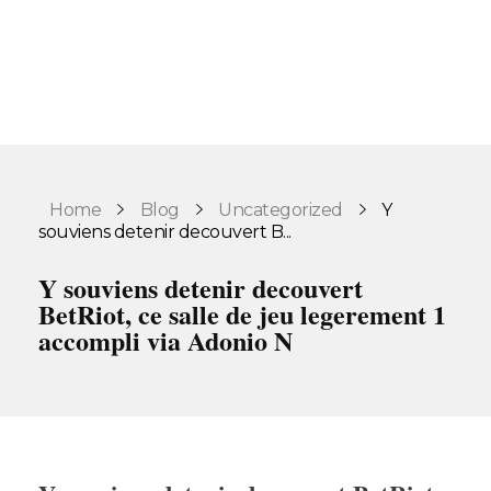
Home
Blog
Uncategorized
Y
souviens detenir decouvert B...
Y souviens detenir decouvert
BetRiot, ce salle de jeu legerement 1
accompli via Adonio N