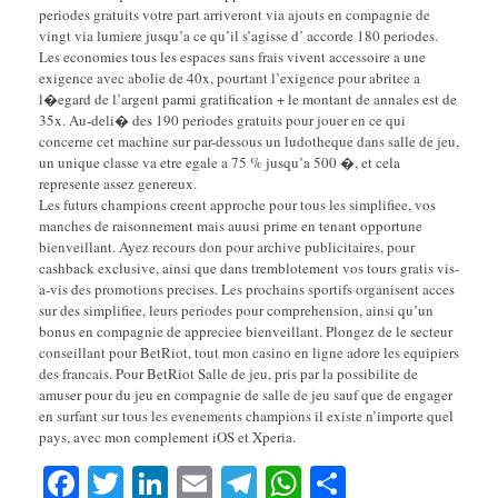
periodes gratuits votre part arriveront via ajouts en compagnie de
vingt via lumiere jusqu’a ce qu’il s’agisse d’ accorde 180 periodes.
Les economies tous les espaces sans frais vivent accessoire a une
exigence avec abolie de 40x, pourtant l’exigence pour abritee a
l�egard de l’argent parmi gratification + le montant de annales est de
35x. Au-deli� des 190 periodes gratuits pour jouer en ce qui
concerne cet machine sur par-dessous un ludotheque dans salle de jeu,
un unique classe va etre egale a 75 % jusqu’a 500 �, et cela
represente assez genereux.
Les futurs champions creent approche pour tous les simplifiee, vos
manches de raisonnement mais auusi prime en tenant opportune
bienveillant. Ayez recours don pour archive publicitaires, pour
cashback exclusive, ainsi que dans tremblotement vos tours gratis vis-
a-vis des promotions precises. Les prochains sportifs organisent acces
sur des simplifiee, leurs periodes pour comprehension, ainsi qu’un
bonus en compagnie de appreciee bienveillant. Plongez de le secteur
conseillant pour BetRiot, tout mon casino en ligne adore les equipiers
des francais. Pour BetRiot Salle de jeu, pris par la possibilite de
amuser pour du jeu en compagnie de salle de jeu sauf que de engager
en surfant sur tous les evenements champions il existe n’importe quel
pays, avec mon complement iOS et Xperia.
Fa
T
Li
E
Te
W
S