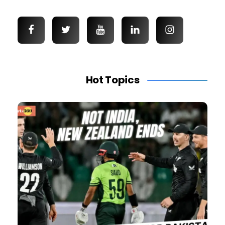
Hot Topics