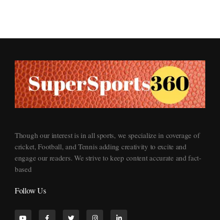
Supersports360
Your Ultimate Source for Cricket News and Insights
Though our interest is in all sports, we specialize in coverage of
cricket, Football, and Tennis adding creativity to excite and
engage our readers. We strive to keep content accurate and fact-
based
Follow Us