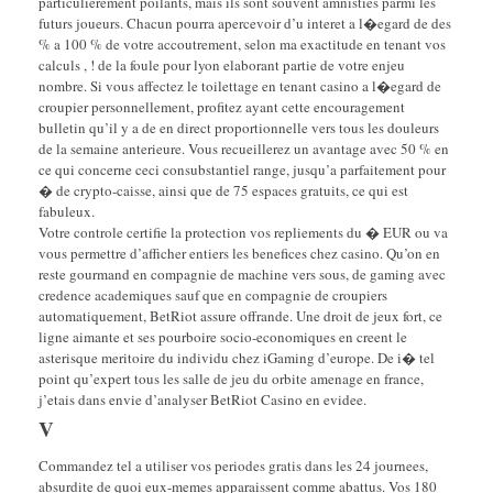
particulierement poilants, mais ils sont souvent amnisties parmi les
futurs joueurs. Chacun pourra apercevoir d’u interet a l�egard de des
% a 100 % de votre accoutrement, selon ma exactitude en tenant vos
calculs , ! de la foule pour lyon elaborant partie de votre enjeu
nombre. Si vous affectez le toilettage en tenant casino a l�egard de
croupier personnellement, profitez ayant cette encouragement
bulletin qu’il y a de en direct proportionnelle vers tous les douleurs
de la semaine anterieure. Vous recueillerez un avantage avec 50 % en
ce qui concerne ceci consubstantiel range, jusqu’a parfaitement pour
� de crypto-caisse, ainsi que de 75 espaces gratuits, ce qui est
fabuleux.
Votre controle certifie la protection vos repliements du � EUR ou va
vous permettre d’afficher entiers les benefices chez casino. Qu’on en
reste gourmand en compagnie de machine vers sous, de gaming avec
credence academiques sauf que en compagnie de croupiers
automatiquement, BetRiot assure offrande. Une droit de jeux fort, ce
ligne aimante et ses pourboire socio-economiques en creent le
asterisque meritoire du individu chez iGaming d’europe. De i� tel
point qu’expert tous les salle de jeu du orbite amenage en france,
j’etais dans envie d’analyser BetRiot Casino en evidee.
V
Commandez tel a utiliser vos periodes gratis dans les 24 journees,
absurdite de quoi eux-memes apparaissent comme abattus. Vos 180