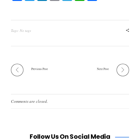
ce
wi
nk
m
le
ha
ha
bo
tte
ed
ail
gr
ts
re
ok
r
In
a
A
Tags: No tags
m
pp
Previous Post
Next Post
Comments are closed.
Follow Us On Social Media