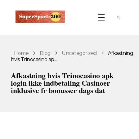
Supersports360
Your Ultimate Source for Cricket News and Insights
Home
Blog
Uncategorized
Afkastning
hvis Trinocasino ap...
Afkastning hvis Trinocasino apk
login ikke indbetaling Casinoer
inklusive fr bonusser dags dat