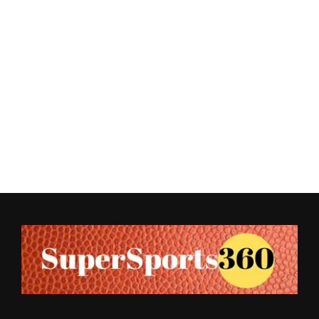
Supersports360
Your Ultimate Source for Cricket News and Insights