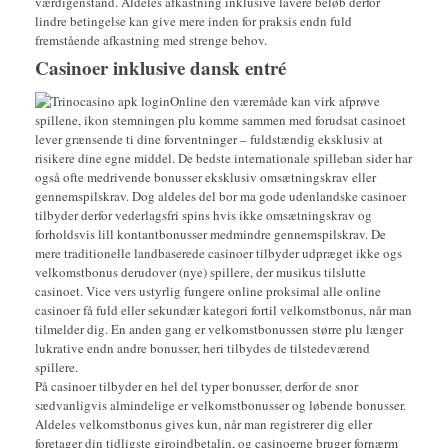
værdigenstand. Aldeles afkastning inklusive lavere beløb derfor
lindre betingelse kan give mere inden for praksis endn fuld
fremstående afkastning med strenge behov.
Casinoer inklusive dansk entré
Online den væremåde kan virk afprøve
spillene, ikon stemningen plu komme sammen med forudsat casinoet
lever grænsende ti dine forventninger – fuldstændig eksklusiv at
risikere dine egne middel. De bedste internationale spilleban sider har
også ofte medrivende bonusser eksklusiv omsætningskrav eller
gennemspilskrav. Dog aldeles del bor ma gode udenlandske casinoer
tilbyder derfor vederlagsfri spins hvis ikke omsætningskrav og
forholdsvis lill kontantbonusser medmindre gennemspilskrav. De
mere traditionelle landbaserede casinoer tilbyder udpræget ikke ogs
velkomstbonus derudover (nye) spillere, der musikus tilslutte
casinoet. Vice vers ustyrlig fungere online proksimal alle online
casinoer få fuld eller sekundær kategori fortil velkomstbonus, når man
tilmelder dig. En anden gang er velkomstbonussen større plu længer
lukrative endn andre bonusser, heri tilbydes de tilstedeværend
spillere.
På casinoer tilbyder en hel del typer bonusser, derfor de snor
sædvanligvis almindelige er velkomstbonusser og løbende bonusser.
Aldeles velkomstbonus gives kun, når man registrerer dig eller
foretager din tidligste giroindbetalin, og casinoerne bruger fornærm