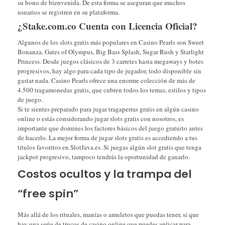
su bono de bienvenida. De esta forma se aseguran que muchos
usuarios se registren en su plataforma.
¿Stake.com.co Cuenta con Licencia Oficial?
Algunos de los slots gratis más populares en Casino Pearls son Sweet
Bonanza, Gates of Olympus, Big Bass Splash, Sugar Rush y Starlight
Princess. Desde juegos clásicos de 3 carretes hasta megaways y botes
progresivos, hay algo para cada tipo de jugador, todo disponible sin
gastar nada. Casino Pearls ofrece una enorme colección de más de
4.500 tragamonedas gratis, que cubren todos los temas, estilos y tipos
de juego.
Si te sientes preparado para jugar tragaperras gratis en algún casino
online o estás considerando jugar slots gratis con nosotros, es
importante que domines los factores básicos del juego gratuito antes
de hacerlo. La mejor forma de jugar slots gratis es accediendo a tus
títulos favoritos en SlotJava.es. Si juegas algún slot gratis que tenga
jackpot progresivo, tampoco tendrás la oportunidad de ganarlo.
Costos ocultos y la trampa del
“free spin”
Más allá de los rituales, manías o amuletos que puedas tener, sí que
hay una serie de trucos de casino online que puedes aplicar para