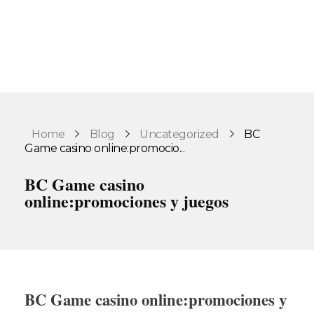
Home
Blog
Uncategorized
BC
Game casino online:promocio...
BC Game casino
online:promociones y juegos
BC Game casino online:promociones y