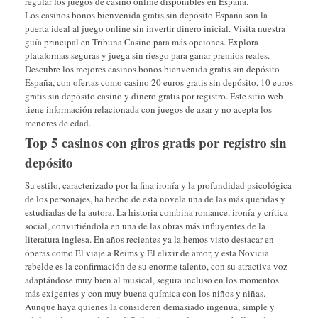
regular los juegos de casino online disponibles en España.
Los casinos bonos bienvenida gratis sin depósito España son la
puerta ideal al juego online sin invertir dinero inicial. Visita nuestra
guía principal en Tribuna Casino para más opciones. Explora
plataformas seguras y juega sin riesgo para ganar premios reales.
Descubre los mejores casinos bonos bienvenida gratis sin depósito
España, con ofertas como casino 20 euros gratis sin depósito, 10 euros
gratis sin depósito casino y dinero gratis por registro. Este sitio web
tiene información relacionada con juegos de azar y no acepta los
menores de edad.
Top 5 casinos con giros gratis por registro sin
depósito
Su estilo, caracterizado por la fina ironía y la profundidad psicológica
de los personajes, ha hecho de esta novela una de las más queridas y
estudiadas de la autora. La historia combina romance, ironía y crítica
social, convirtiéndola en una de las obras más influyentes de la
literatura inglesa. En años recientes ya la hemos visto destacar en
óperas como El viaje a Reims y El elixir de amor, y esta Novicia
rebelde es la confirmación de su enorme talento, con su atractiva voz
adaptándose muy bien al musical, segura incluso en los momentos
más exigentes y con muy buena química con los niños y niñas.
Aunque haya quienes la consideren demasiado ingenua, simple y