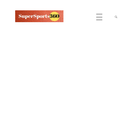
Supersports360
Your Ultimate Source for Cricket News and Insights