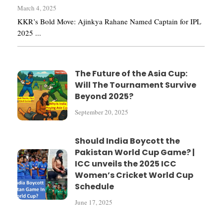
March 4, 2025
KKR’s Bold Move: Ajinkya Rahane Named Captain for IPL
2025 ...
The Future of the Asia Cup:
Will The Tournament Survive
Beyond 2025?
September 20, 2025
Should India Boycott the
Pakistan World Cup Game? |
ICC unveils the 2025 ICC
Women’s Cricket World Cup
Schedule
June 17, 2025