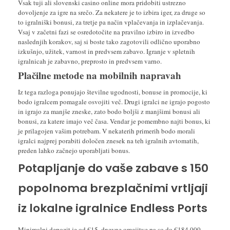
Vsak tuji ali slovenski casino online mora pridobiti ustrezno
dovoljenje za igre na srečo. Za nekatere je to izbira iger, za druge so
to igralniški bonusi, za tretje pa način vplačevanja in izplačevanja.
Vsaj v začetni fazi se osredotočite na pravilno izbiro in izvedbo
naslednjih korakov, saj si boste tako zagotovili odlično uporabno
izkušnjo, užitek, varnost in predvsem zabavo. Igranje v spletnih
igralnicah je zabavno, preprosto in predvsem varno.
Plačilne metode na mobilnih napravah
Iz tega razloga ponujajo številne ugodnosti, bonuse in promocije, ki
bodo igralcem pomagale osvojiti več. Drugi igralci ne igrajo pogosto
in igrajo za manjše zneske, zato bodo boljši z manjšimi bonusi ali
bonusi, za katere imajo več časa. Vendar je pomembno najti bonus, ki
je prilagojen vašim potrebam. V nekaterih primerih bodo morali
igralci najprej porabiti določen znesek na teh igralnih avtomatih,
preden lahko začnejo uporabljati bonus.
Potapljanje do vaše zabave s 150
popolnoma brezplačnimi vrtljaji
iz lokalne igralnice Endless Ports
Minimalni depozit je od €15, dnevne omejitve pa so do €184.000,