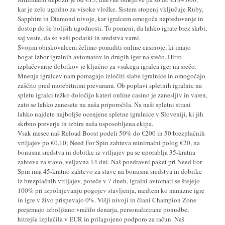
kar je zelo ugodno za visoke vložke. Sistem stopenj vključuje Ruby,
Sapphire in Diamond nivoje, kar igralcem omogoča napredovanje in
dostop do še boljših ugodnosti. To pomeni, da lahko igrate brez skrbi,
saj veste, da so vaši podatki in sredstva varni.
Svojim obiskovalcem želimo ponuditi online casinoje, ki imajo
bogat izbor igralnih avtomatov in drugih iger na srečo. Hitro
izplačevanje dobitkov je ključno za vsakega igralca iger na srečo.
Mnenja igralcev nam pomagajo izločiti slabe igralnice in omogočajo
zaščito pred morebitnimi prevarami. Ob poplavi spletnih igralnic na
spletu igralci težko določijo kateri online casino je zanesljiv in varen,
zato se lahko zanesete na naša priporočila. Na naši spletni strani
lahko najdete najboljše ocenjene spletne igralnice v Sloveniji, ki jih
skrbno preverja in izbira naša usposobljena ekipa.
Vsak mesec naš Reload Boost podeli 50% do €200 in 50 brezplačnih
vrtljajev po €0,10; Need For Spin zahteva minimalni polog €20, na
bonusna sredstva in dobitke iz vrtljajev pa se uporablja 35-kratna
zahteva za stavo, veljavna 14 dni. Naš pozdravni paket pri Need For
Spin ima 45-kratno zahtevo za stave na bonusna sredstva in dobitke
iz brezplačnih vrtljajev, poteče v 7 dneh, igralni avtomati se štejejo
100% pri izpolnjevanju pogojev stavljenja, medtem ko namizne igre
in igre v živo prispevajo 0%. Višji nivoji in člani Champion Zone
prejemajo izboljšano vračilo denarja, personalizirane ponudbe,
hitrejša izplačila v EUR in prilagojeno podporo za račun. Naš