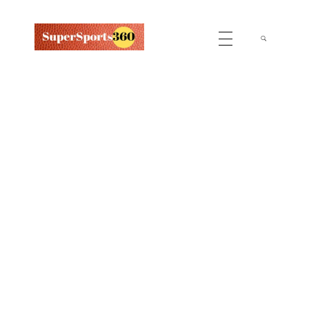
Supersports360
Your Ultimate Source for Cricket News and Insights