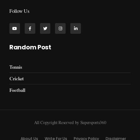
Follow Us
Random Post
Tennis
Cricket
Football
All Copyright Reserved by Supersports360
About Us
Write For Us
Privacy Policy
Disclaimer