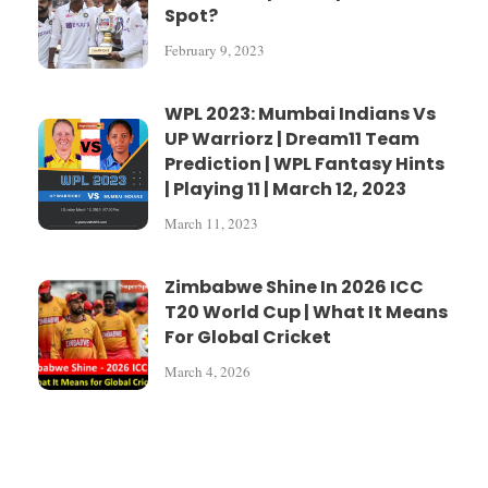
Spot?
February 9, 2023
WPL 2023: Mumbai Indians Vs
UP Warriorz | Dream11 Team
Prediction | WPL Fantasy Hints
| Playing 11 | March 12, 2023
March 11, 2023
Zimbabwe Shine In 2026 ICC
T20 World Cup | What It Means
For Global Cricket
March 4, 2026