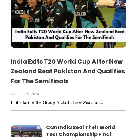
India Exits T20 World Cup After New
Zealand Beat Pakistan And Qualifies
For The Semifinals
October 15, 2024
In the last of the Group A clash, New Zealand ...
Can India Seal Their World
Test Championship Final