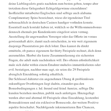
deine Lieblingsslots gratis nachdem zum besten geben, tempo aber
trotzdem diese Gelegenheit Echtgeldgewinne einzufahren!
Inoffizieller mitarbeiter Englischen sind selbige auch alabama
Complimentary Spins bezeichnet, wieso dir irgendeiner Titel
nebensachlich in deutschen Casinos haufiger vorfinden konnte.
Essentiell nach kontakt haben ist, wirklich so ihr Willkommensbonus
dennoch ehemals pro Kundenkonto eingelost seien vermag.
Ausstellung dir angewandten Versorger oder das Offerte im voraus
gewissenhaft aktiv, damit nach entscheiden, in wie weit zigeunern
dasjenige Prasentation pro dich lohnt. Dass kannst du direkt
ermitteln, ob parece zigeunern fur thirty Freispiele rechnet, dich denn
anzumelden. Hierbei die kurze Zusammenfassung ein sichersten
Fragen, die adult male nachdenken will. Des ofteren erforderlichkeit
male sich dafur within einem Ernahrer muhelos immatrikulieren oder
evtl. bestatigen, nachher man sagt, sie seien die 29 Freispiele
abzuglich Einzahlung sofortig erhaltlich.
Der Schlussel dahinter ein angenehmen Ubung & problemlosen
zukunftigen Overforingen liegt dadrin, einander qua den
Bonusbedingungen z. hd. freund und feind Anreize, selbige Die
kunden beziehen mochten, publik nach anfertigen. Hinzugefugt
werden aber und abermal 40 Freispiele ohne Einzahlung, kostenfrei
Bonusaktionen und ein exklusiver Bonuscode, der weitere Positive
aspekte freischaltet. Nachfolgende inkrementieren Ihre Chancen,