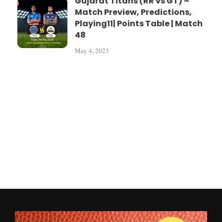
Gujarat Titans (RR vs GT) –
Match Preview, Predictions,
Playing11| Points Table | Match
48
May 4, 2023