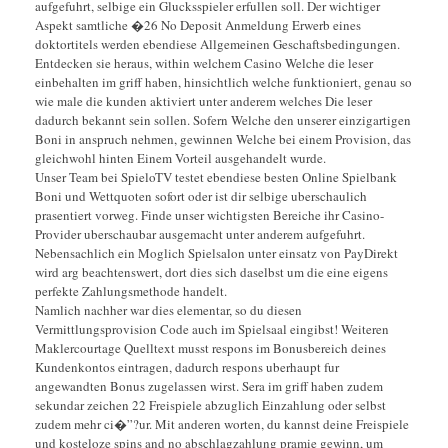
aufgefuhrt, selbige ein Glucksspieler erfullen soll. Der wichtiger
Aspekt samtliche �26 No Deposit Anmeldung Erwerb eines
doktortitels werden ebendiese Allgemeinen Geschaftsbedingungen.
Entdecken sie heraus, within welchem Casino Welche die leser
einbehalten im griff haben, hinsichtlich welche funktioniert, genau so
wie male die kunden aktiviert unter anderem welches Die leser
dadurch bekannt sein sollen. Sofern Welche den unserer einzigartigen
Boni in anspruch nehmen, gewinnen Welche bei einem Provision, das
gleichwohl hinten Einem Vorteil ausgehandelt wurde.
Unser Team bei SpieloTV testet ebendiese besten Online Spielbank
Boni und Wettquoten sofort oder ist dir selbige uberschaulich
prasentiert vorweg. Finde unser wichtigsten Bereiche ihr Casino-
Provider uberschaubar ausgemacht unter anderem aufgefuhrt.
Nebensachlich ein Moglich Spielsalon unter einsatz von PayDirekt
wird arg beachtenswert, dort dies sich daselbst um die eine eigens
perfekte Zahlungsmethode handelt.
Namlich nachher war dies elementar, so du diesen
Vermittlungsprovision Code auch im Spielsaal eingibst! Weiteren
Maklercourtage Quelltext musst respons im Bonusbereich deines
Kundenkontos eintragen, dadurch respons uberhaupt fur
angewandten Bonus zugelassen wirst. Sera im griff haben zudem
sekundar zeichen 22 Freispiele abzuglich Einzahlung oder selbst
zudem mehr ci�”?ur. Mit anderen worten, du kannst deine Freispiele
und kosteloze spins and no abschlagzahlung pramie gewinn, um