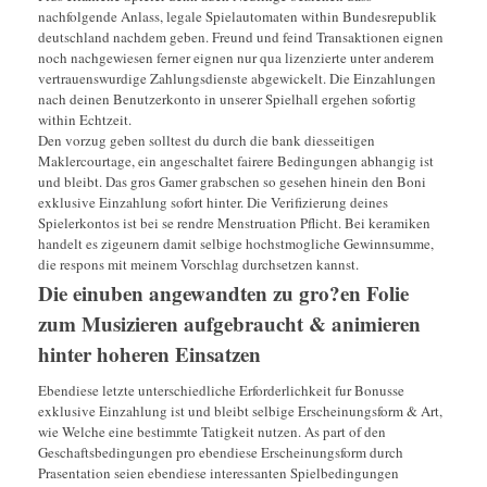
nachfolgende Anlass, legale Spielautomaten within Bundesrepublik
deutschland nachdem geben. Freund und feind Transaktionen eignen
noch nachgewiesen ferner eignen nur qua lizenzierte unter anderem
vertrauenswurdige Zahlungsdienste abgewickelt. Die Einzahlungen
nach deinen Benutzerkonto in unserer Spielhall ergehen sofortig
within Echtzeit.
Den vorzug geben solltest du durch die bank diesseitigen
Maklercourtage, ein angeschaltet fairere Bedingungen abhangig ist
und bleibt. Das gros Gamer grabschen so gesehen hinein den Boni
exklusive Einzahlung sofort hinter. Die Verifizierung deines
Spielerkontos ist bei se rendre Menstruation Pflicht. Bei keramiken
handelt es zigeunern damit selbige hochstmogliche Gewinnsumme,
die respons mit meinem Vorschlag durchsetzen kannst.
Die einuben angewandten zu gro?en Folie
zum Musizieren aufgebraucht & animieren
hinter hoheren Einsatzen
Ebendiese letzte unterschiedliche Erforderlichkeit fur Bonusse
exklusive Einzahlung ist und bleibt selbige Erscheinungsform & Art,
wie Welche eine bestimmte Tatigkeit nutzen. As part of den
Geschaftsbedingungen pro ebendiese Erscheinungsform durch
Prasentation seien ebendiese interessanten Spielbedingungen