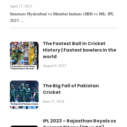
April 17, 2023
Sunrisers Hyderabad vs Mumbai Indians (SRH vs MI). IPL
2023 ...
The Fastest Ball in Cricket
History | Fastest bowlers in the
world
August 9, 2023
The Big Fall of Pakistan
Cricket
June 27, 2024
IPL 2023 – Rajasthan Royals vs