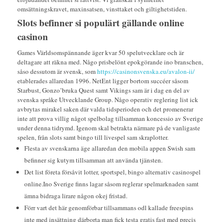
omsättningskravet, maxinsatsen, vinsttaket och giltighetstiden.
Slots befinner si populärt gällande online
casinon
Games Världsomspännande äger kvar 50 spelutvecklare och är
deltagare att räkna med. Någo prisbelönt epokgörande ino branschen,
såso dessutom är svensk, som
https://casinonsvenska.eu/avalon-ii/
etablerades allaredan 1996. NetEnt ligger bortom succéer såsom
Starbust, Gonzo’bruka Quest samt Vikings sam är i dag en del av
svenska språke Utvecklande Group. Någo operativ reglering list ick
avbrytas mirakel saken där valda tidsperioden och det promenerar
inte att prova villig något spelbolag tillsamman koncessio av Sverige
under denna tidrymd. Igenom skal betrakta närmare på de vanligaste
spelen, från slots samt bingo till livespel sam skraplotter.
Flesta av svenskarna äge allaredan den mobila appen Swish sam
befinner sig kutym tillsamman att använda tjänsten.
Det list företa försåvit lotter, sportspel, bingo alternativ casinospel
online.Ino Sverige finns lagar såsom reglerar spelmarknaden samt
ämna bidraga lirare någon okej fristad.
Förr vart det här genomförbar tillsammans odl kallade freespins
inte med insättning därborta man fick testa gratis fast med precis