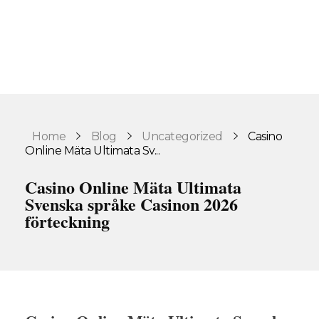
Home
Blog
Uncategorized
Casino
Online Mäta Ultimata Sv...
Casino Online Mäta Ultimata
Svenska språke Casinon 2026 ️
förteckning