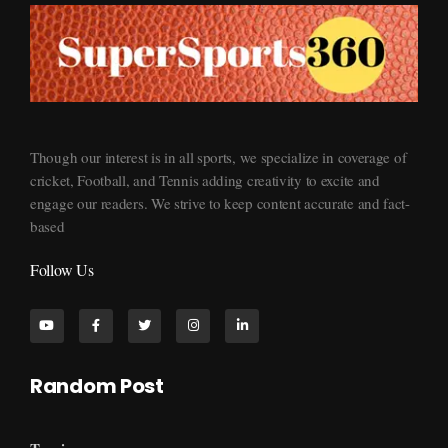
Supersports360
Your Ultimate Source for Cricket News and Insights
Though our interest is in all sports, we specialize in coverage of
cricket, Football, and Tennis adding creativity to excite and
engage our readers. We strive to keep content accurate and fact-
based
Follow Us
Random Post