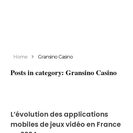
Home
Gransino Casino
Posts in category: Gransino Casino
L’évolution des applications
mobiles de jeux vidéo en France