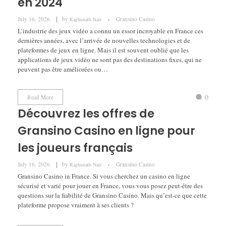
en 2024
July 16, 2026
by
Gransino Casino
Raghunath Nair
L’industrie des jeux vidéo a connu un essor incroyable en France ces
dernières années, avec l’arrivée de nouvelles technologies et de
plateformes de jeux en ligne. Mais il est souvent oublié que les
applications de jeux vidéo ne sont pas des destinations fixes, qui ne
peuvent pas être améliorées ou…
0
Read More
Découvrez les offres de
Gransino Casino en ligne pour
les joueurs français
July 16, 2026
by
Gransino Casino
Raghunath Nair
Gransino Casino in France. Si vous cherchez un casino en ligne
sécurisé et varié pour jouer en France, vous vous posez peut-être des
questions sur la fiabilité de Gransino Casino. Mais qu’est-ce que cette
plateforme propose vraiment à ses clients ?