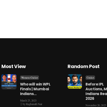
Most View
Random Post
Womens Cricket
Cricket
Who will win WPL
Before IPL
Finals | Mumbai
Auctions, 
Indians…
Indians Rea
2026
March 25, 2023
by
Raghunath Nair
November 20, 2025