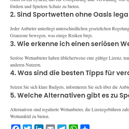
fördern und Spielern Schutz zu bieten.
2. Sind Sportwetten ohne Oasis lega
Jeder Anbieter unterliegt unterschiedlichen gesetzlichen Regelung
Grauzone bewegen, was einige Risiken birgt.
3. Wie erkenne ich einen seriösen W
Seriöse Wettanbieter haben üblicherweise eine gültige Lizenz, 
anderen Nutzern.
4. Was sind die besten Tipps für 
Setzen Sie sich klare Budgets, informieren Sie sich über die An
5. Welche Alternativen gibt es zu S
Alternativen sind regulierte Wettanbieter, die Lizenzgebühren za
Wettumfeld zu bieten.
Fa
T
Li
E
Te
W
S