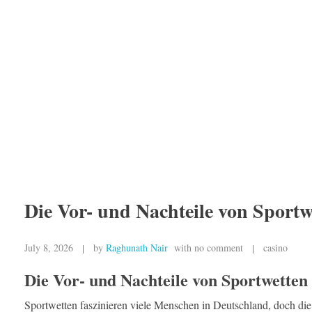
Die Vor- und Nachteile von Sportw
July 8, 2026
by
Raghunath Nair
with
no comment
casino
Die Vor- und Nachteile von Sportwetten
Sportwetten faszinieren viele Menschen in Deutschland, doch die