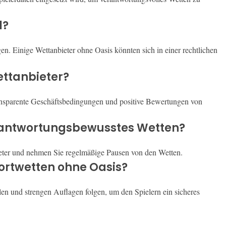
l?
en. Einige Wettanbieter ohne Oasis könnten sich in einer rechtlichen
ettanbieter?
transparente Geschäftsbedingungen und positive Bewertungen von
verantwortungsbewusstes Wetten?
bieter und nehmen Sie regelmäßige Pausen von den Wetten.
portwetten ohne Oasis?
hlen und strengen Auflagen folgen, um den Spielern ein sicheres