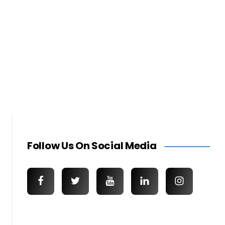
Follow Us On Social Media