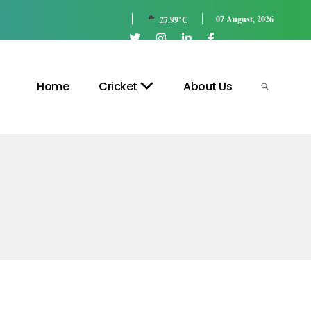
07 August, 2026
27.99°C
Home
Cricket
About Us