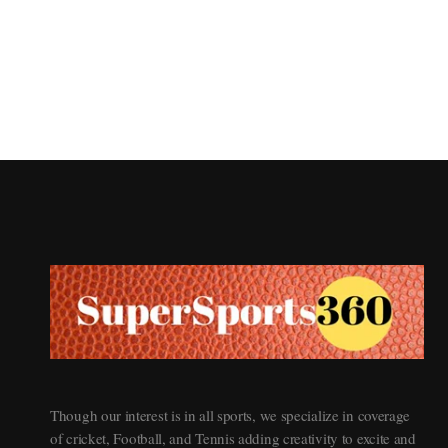
Supersports360
Your Ultimate Source for Cricket News and Insights
Though our interest is in all sports, we specialize in coverage
of cricket, Football, and Tennis adding creativity to excite and