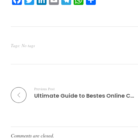
ce
wi
nk
m
le
ha
ha
bo
tte
ed
ail
gr
ts
re
ok
r
In
a
A
m
pp
Tags: No tags
Previous Post
Ultimate Guide to Bestes Online Casino 2026: Kriterien und Boni
Comments are closed.