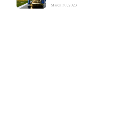
March 30, 2023