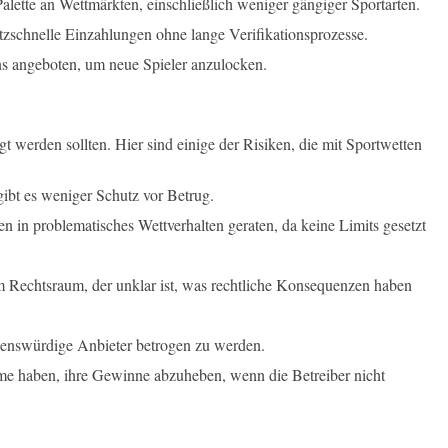
alette an Wettmärkten, einschließlich weniger gängiger Sportarten.
tzschnelle Einzahlungen ohne lange Verifikationsprozesse.
s angeboten, um neue Spieler anzulocken.
gt werden sollten. Hier sind einige der Risiken, die mit Sportwetten
 gibt es weniger Schutz vor Betrug.
n in problematisches Wettverhalten geraten, da keine Limits gesetzt
 Rechtsraum, der unklar ist, was rechtliche Konsequenzen haben
auenswürdige Anbieter betrogen zu werden.
e haben, ihre Gewinne abzuheben, wenn die Betreiber nicht