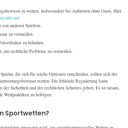
ngsbewusst zu wetten, insbesondere bei Anbietern ohne Oasis. Hier
paysafecard
 von anderen Spielern.
bleme zu vermeiden.
ttverhalten zu behalten.
t, um rechtliche Probleme zu vermeiden.
ieler, die sich für solche Optionen entscheiden, sollten sich der
verantwortungsbewusst wetten. Die fehlende Regulierung kann
n der Sicherheit und des rechtlichen Schutzes gehen. Es ist ratsam,
lle Wettpraktiken zu befolgen.
on Sportwetten?
ielerdaten eingesetzt wird, um verantwortungsvolles Wetten zu