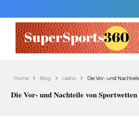
Supersports360
Your Ultimate Source for Cricket News and Insights
Home
Blog
casino
Die Vor- und Nachteile
Die Vor- und Nachteile von Sportwetten