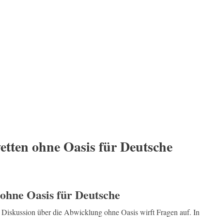
etten ohne Oasis für Deutsche
 ohne Oasis für Deutsche
 Diskussion über die Abwicklung ohne Oasis wirft Fragen auf. In