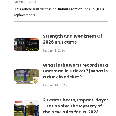
March 20, 2025
This article will discuss on Indian Premier League (IPL)
replacements ...
Strength And Weakness Of
2026 IPL Teams
January 1, 2026
What is the worst record for a
Batsman in Cricket? | What is
a duck in cricket?
January 14, 2025
2 Team Sheets, Impact Player
– Let’s Solve the Mystery of
the New Rules for IPL 2023.