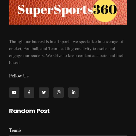
Supersports360
Your Ultimate Source for Cricket News and Insights
Though our interest is in all sports, we specialize in coverage of
cricket, Football, and Tennis adding creativity to excite and
engage our readers. We strive to keep content accurate and fact-
based
Follow Us
Random Post
Tennis