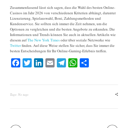
Zusammenfassend lässt sich sagen, dass die Wahl des besten Online-
Casinos im Jahr 2026 von verschiedenen Kriterien abhängt, darunter
Lizenzierung, Spielauswahl, Boni, Zahlungsmethoden und
Kundenservice. Sie sollten sich immer die Zeit nehmen, um die
Optionen zu vergleichen und die besten Angebote zu erkunden. Die
Informationen und Trends können Sie auch in aktuellen Artikeln wie
diesem auf
The New York Times
oder über soziale Netzwerke wie
Twitter
finden. Auf diese Weise stellen Sie sicher, dass Sie immer die
besten Entscheidungen für Ihr Online-Gaming-Erlebnis treffen.
Fa
T
Li
E
Te
W
S
ce
wi
nk
m
le
ha
ha
bo
tte
ed
ail
gr
ts
re
ok
r
In
a
A
Tags: No tags
m
pp