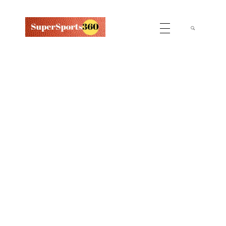
Supersports360
Your Ultimate Source for Cricket News and Insights