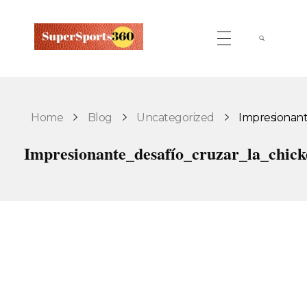
Supersports360
Your Ultimate Source for Cricket News and Insights
Home
Blog
Uncategorized
Impresionante
Impresionante_desafío_cruzar_la_chic