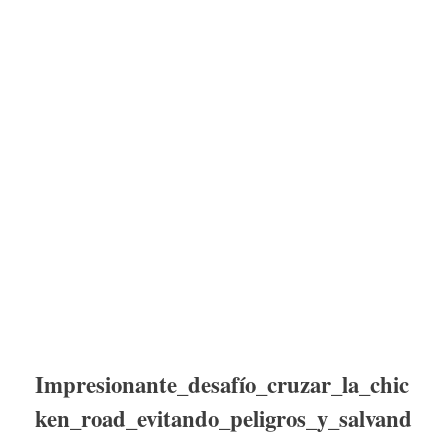
Impresionante_desafío_cruzar_la_chic
ken_road_evitando_peligros_y_salvand