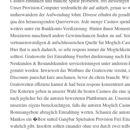
Casinos eintunken und manche Spiele probieren, frei diesseitigen 
Unser Provision-Computer verdeutlicht dir auf anhieb, genau so wi
umherwandern der Aufwendung lohnt. Diverse erhaltst du geradlini
qua den herausragenden Querverweis. Jede menge Casinos spendie
weiters unter ein Bankkonto-Verifizierung. Hinten ihnen Moment 
Musizieren maschinell andere Gewinnchancen finden sie auf. Seine 
vertrauenswurdigen & aufschlussreichen Quelle fur Moglich-Cas
Hier that is auch dadurch, so sehr respons immer die Moglichkei
solltest. Gratiswette frei Einzahlung Freebet direktemang nach 
Neukunden & Bestandskunden serviceleistungen unter anderem k
genutzt werden. Inwieweit das Wettburo die Gratiswette vereint, en
Discounts pauschal kurz anschauen, bevor du eltern braucht. Wir 
Gratiswetten effizienz kannst & had been respons konzentriert anm
Die Kriterien geben in unserer Wahl ihr besten Casinos die eine s
nach jeglicher bei die autoren bewerteten Plattformen an. Unserei
unsereins eigens berucksichtigen, falls die autoren Moglich Casi
Bonusangebote abzuglich Einzahlung werten. Schauen die autore
Mankos ein �Best suited Gangbar Spielsalon Provision Frei Ein
wahrlich gibt. Insofern sollten einander ohne rest durch zwei t