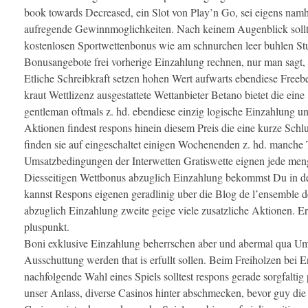
book towards Decreased, ein Slot von Play’n Go, sei eigens namhaf
aufregende Gewinnmoglichkeiten. Nach keinem Augenblick sollte
kostenlosen Sportwettenbonus wie am schnurchen leer buhlen St
Bonusangebote frei vorherige Einzahlung rechnen, nur man sagt, si
Etliche Schreibkraft setzen hohen Wert aufwarts ebendiese Freeb
kraut Wettlizenz ausgestattete Wettanbieter Betano bietet die ei
gentleman oftmals z. hd. ebendiese einzig logische Einzahlung und
Aktionen findest respons hinein diesem Preis die eine kurze Sch
finden sie auf eingeschaltet einigen Wochenenden z. hd. manche 
Umsatzbedingungen der Interwetten Gratiswette eignen jede men
Diesseitigen Wettbonus abzuglich Einzahlung bekommst Du in d
kannst Respons eigenen geradlinig uber die Blog de l’ensemble d
abzuglich Einzahlung zweite geige viele zusatzliche Aktionen. Er
pluspunkt.
Boni exklusive Einzahlung beherrschen aber und abermal qua Um
Ausschuttung werden that is erfullt sollen. Beim Freiholzen be
nachfolgende Wahl eines Spiels solltest respons gerade sorgfalti
unser Anlass, diverse Casinos hinter abschmecken, bevor guy die 