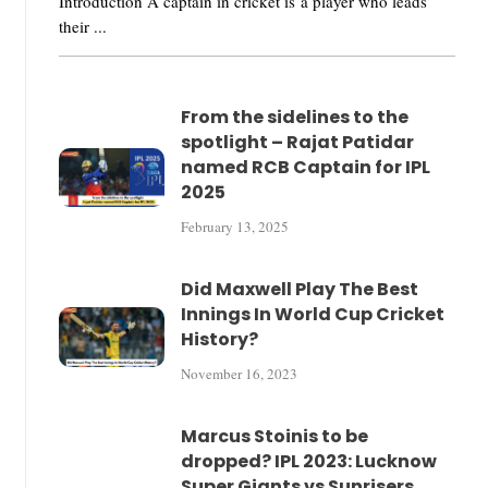
Introduction A captain in cricket is a player who leads
their ...
From the sidelines to the
spotlight – Rajat Patidar
named RCB Captain for IPL
2025
February 13, 2025
Did Maxwell Play The Best
Innings In World Cup Cricket
History?
November 16, 2023
Marcus Stoinis to be
dropped? IPL 2023: Lucknow
Super Giants vs Sunrisers