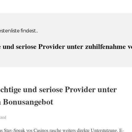
tenliste findest...
ige und seriose Provider unter zuhilfenahme
ichtige und seriose Provider unter
m Bonusangebot
ized
s Stay-Speak vos Casinos rasche weiters direkte Unterstutzung. E-