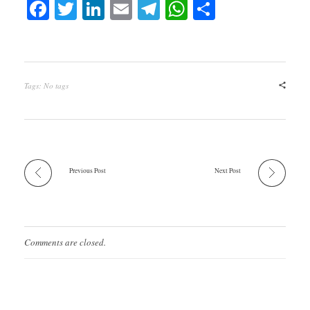
Fa
T
Li
E
Te
W
S
ce
wi
nk
m
le
ha
ha
bo
tte
ed
ail
gr
ts
re
ok
r
In
a
A
Tags: No tags
m
pp
Previous Post
Next Post
Comments are closed.