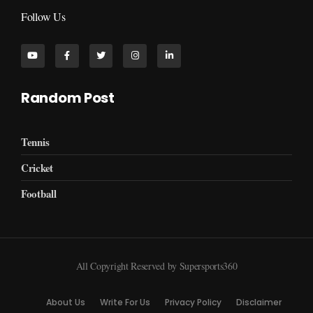
Follow Us
Random Post
Tennis
Cricket
Football
All Copyright Reserved by Supersports360
About Us
Write For Us
Privacy Policy
Disclaimer