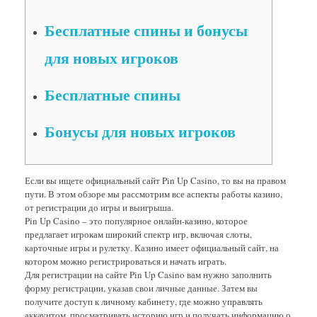
Бесплатные спины и бонусы
для новых игроков
Бесплатные спины
Бонусы для новых игроков
Если вы ищете официальный сайт Pin Up Casino, то вы на правом
пути. В этом обзоре мы рассмотрим все аспекты работы казино,
от регистрации до игры и выигрыша.
Pin Up Casino – это популярное онлайн-казино, которое
предлагает игрокам широкий спектр игр, включая слоты,
карточные игры и рулетку. Казино имеет официальный сайт, на
котором можно регистрироваться и начать играть.
Для регистрации на сайте Pin Up Casino вам нужно заполнить
форму регистрации, указав свои личные данные. Затем вы
получите доступ к личному кабинету, где можно управлять
аккаунтом, просматривать историю игр и получать информацию о