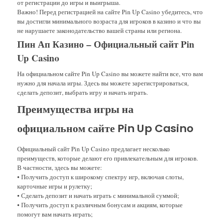
от регистрации до игры и выигрыша.
Важно! Перед регистрацией на сайте Pin Up Casino убедитесь, что
вы достигли минимального возраста для игроков в казино и что вы
не нарушаете законодательство вашей страны или региона.
Пин Ап Казино – Официальный сайт Pin
Up Casino
На официальном сайте Pin Up Casino вы можете найти все, что вам
нужно для начала игры. Здесь вы можете зарегистрироваться,
сделать депозит, выбрать игру и начать играть.
Преимущества игры на
официальном сайте Pin Up Casino
Официальный сайт Pin Up Casino предлагает несколько
преимуществ, которые делают его привлекательным для игроков.
В частности, здесь вы можете:
• Получить доступ к широкому спектру игр, включая слоты,
карточные игры и рулетку;
• Сделать депозит и начать играть с минимальной суммой;
• Получить доступ к различным бонусам и акциям, которые
помогут вам начать играть;