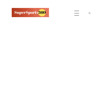
Supersports360
Your Ultimate Source for Cricket News and Insights