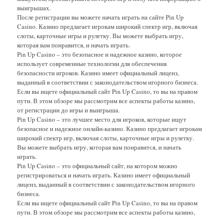
выигрышах.
После регистрации вы можете начать играть на сайте Pin Up
Casino. Казино предлагает игрокам широкий спектр игр, включая
слоты, карточные игры и рулетку. Вы можете выбрать игру,
которая вам понравится, и начать играть.
Pin Up Casino – это безопасное и надежное казино, которое
использует современные технологии для обеспечения
безопасности игроков. Казино имеет официальный лиценз,
выданный в соответствии с законодательством игорного бизнеса.
Если вы ищете официальный сайт Pin Up Casino, то вы на правом
пути. В этом обзоре мы рассмотрим все аспекты работы казино,
от регистрации до игры и выигрыша.
Pin Up Casino – это лучшее место для игроков, которые ищут
безопасное и надежное онлайн-казино. Казино предлагает игрокам
широкий спектр игр, включая слоты, карточные игры и рулетку.
Вы можете выбрать игру, которая вам понравится, и начать
играть.
Pin Up Casino – это официальный сайт, на котором можно
регистрироваться и начать играть. Казино имеет официальный
лиценз, выданный в соответствии с законодательством игорного
бизнеса.
Если вы ищете официальный сайт Pin Up Casino, то вы на правом
пути. В этом обзоре мы рассмотрим все аспекты работы казино,