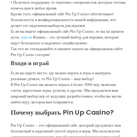
• Получить поддержку от опытных специалистов, которые готовы
помочь вам в любое время.
Кроме того, официальный сайт Pin Up Casino обеспечивает
безопасность и конфиденциальность вашей информации, что
делает его надежным выбором для игроков.
Если вы ищете официальный сайт Pin Up Casino, то вы на правом
пути.
пин ап
Казино – это лучший выбор для игроков, которые
ищут безопасное и надежное онлайн-казино.
Так что не откладывайте и начните играть на официальном сайте
Pin Up Casino сегодня!
Входи и играй
Если вы ищете место, где можно играть в игры и выиграть
реальные деньги, то Pin Up Casino – ваш выбор!
В Pin Up Casino вы можете играть в более 3000 игр, включая
слоты, карточные игры, рулетку и другие. Мы предлагаем вам
широкий выбор игр от ведущих разработчиков, чтобы вы могли
найти игру, которая вам понравится.
Почему выбрать Pin Up Casino?
Pin Up Casino – это официальный сайт, который предлагает вам
безопасный и надежный способ играть в игры. Мы используем
современные технологии для обеспечения безопасности вашей