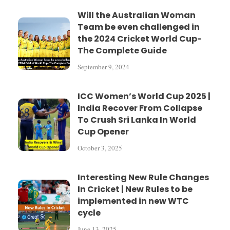
Will the Australian Woman
Team be even challenged in
the 2024 Cricket World Cup-
The Complete Guide
September 9, 2024
ICC Women’s World Cup 2025 |
India Recover From Collapse
To Crush Sri Lanka In World
Cup Opener
October 3, 2025
Interesting New Rule Changes
In Cricket | New Rules to be
implemented in new WTC
cycle
June 13, 2025