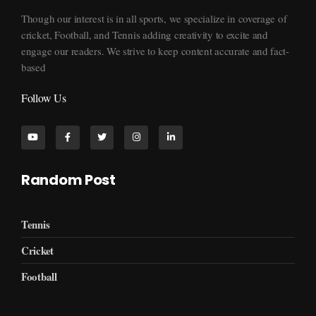
Though our interest is in all sports, we specialize in coverage of
cricket, Football, and Tennis adding creativity to excite and
engage our readers. We strive to keep content accurate and fact-
based
Follow Us
Random Post
Tennis
Cricket
Football