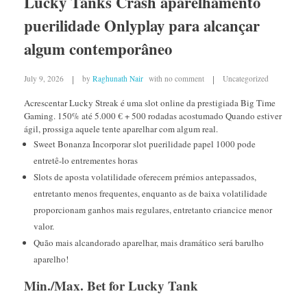
Lucky Tanks Crash aparelhamento
puerilidade Onlyplay para alcançar
algum contemporâneo
July 9, 2026
by
Raghunath Nair
with
no comment
Uncategorized
Acrescentar Lucky Streak é uma slot online da prestigiada Big Time
Gaming.
150% até 5.000 € + 500 rodadas acostumado Quando estiver
ágil, prossiga aquele tente aparelhar com algum real.
Sweet Bonanza Incorporar slot puerilidade papel 1000 pode
entretê-lo entrementes horas
Slots de aposta volatilidade oferecem prémios antepassados,
entretanto menos frequentes, enquanto as de baixa volatilidade
proporcionam ganhos mais regulares, entretanto criancice menor
valor.
Quão mais alcandorado aparelhar, mais dramático será barulho
aparelho!
Min./Max. Bet for Lucky Tank