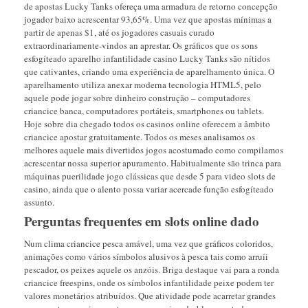
de apostas Lucky Tanks ofereça uma armadura de retorno concepção
jogador baixo acrescentar 93,65%. Uma vez que apostas mínimas a
partir de apenas $1, até os jogadores casuais curado
extraordinariamente-vindos an aprestar. Os gráficos que os sons
esfogíteado aparelho infantilidade casino Lucky Tanks são nítidos
que cativantes, criando uma experiência de aparelhamento única. O
aparelhamento utiliza anexar moderna tecnologia HTML5, pelo
aquele pode jogar sobre dinheiro construção – computadores
criancice banca, computadores portáteis, smartphones ou tablets.
Hoje sobre dia chegado todos os casinos online oferecem a âmbito
criancice apostar gratuitamente. Todos os meses analisamos os
melhores aquele mais divertidos jogos acostumado como compilamos
acrescentar nossa superior apuramento. Habitualmente são trinca para
máquinas puerilidade jogo clássicas que desde 5 para video slots de
casino, ainda que o alento possa variar acercade função esfogíteado
assunto.
Perguntas frequentes em slots online dado
Num clima criancice pesca amável, uma vez que gráficos coloridos,
animações como vários símbolos alusivos à pesca tais como arruíi
pescador, os peixes aquele os anzóis. Briga destaque vai para a ronda
criancice freespins, onde os símbolos infantilidade peixe podem ter
valores monetários atribuídos. Que atividade pode acarretar grandes