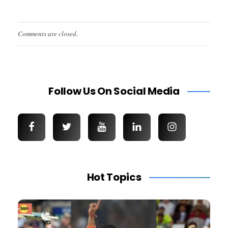
Comments are closed.
Follow Us On Social Media
Hot Topics