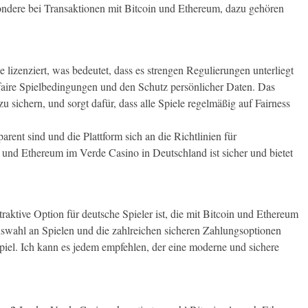
ondere bei Transaktionen mit Bitcoin und Ethereum, dazu gehören
lizenziert, was bedeutet, dass es strengen Regulierungen unterliegt
 faire Spielbedingungen und den Schutz persönlicher Daten. Das
sichern, und sorgt dafür, dass alle Spiele regelmäßig auf Fairness
parent sind und die Plattform sich an die Richtlinien für
 und Ethereum im Verde Casino in Deutschland ist sicher und bietet
raktive Option für deutsche Spieler ist, die mit Bitcoin und Ethereum
uswahl an Spielen und die zahlreichen sicheren Zahlungsoptionen
el. Ich kann es jedem empfehlen, der eine moderne und sichere