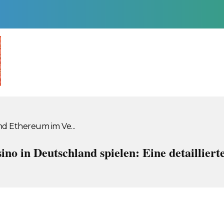
nd Ethereum im Ve...
o in Deutschland spielen: Eine detailliert