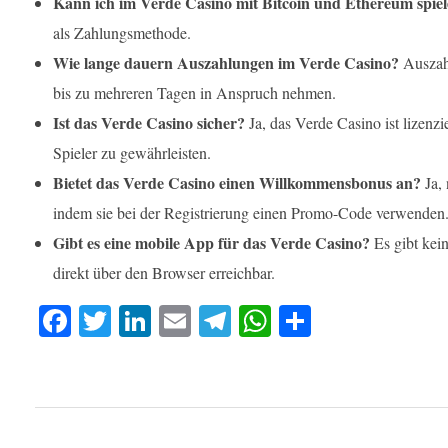
Kann ich im Verde Casino mit Bitcoin und Ethereum spie
als Zahlungsmethode.
Wie lange dauern Auszahlungen im Verde Casino?
Auszah
bis zu mehreren Tagen in Anspruch nehmen.
Ist das Verde Casino sicher?
Ja, das Verde Casino ist lizen
Spieler zu gewährleisten.
Bietet das Verde Casino einen Willkommensbonus an?
Ja, 
indem sie bei der Registrierung einen Promo-Code verwenden
Gibt es eine mobile App für das Verde Casino?
Es gibt kein
direkt über den Browser erreichbar.
Fa
T
Li
E
Te
W
S
ce
wi
nk
m
le
ha
ha
bo
tte
ed
ail
gr
ts
re
ok
r
In
a
A