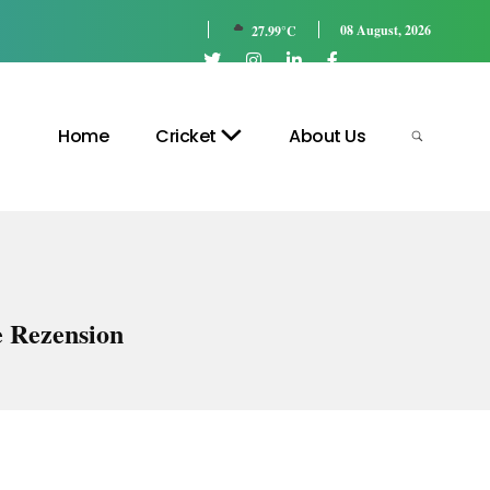
08 August, 2026
27.99°C
Home
Cricket
About Us
e Rezension