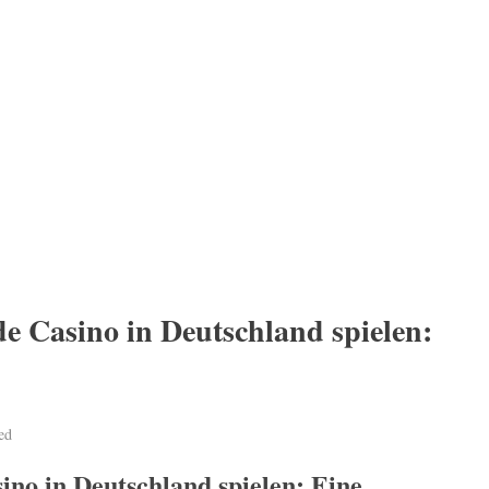
e Casino in Deutschland spielen:
ed
no in Deutschland spielen: Eine