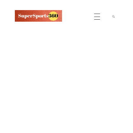
Supersports360
Your Ultimate Source for Cricket News and Insights