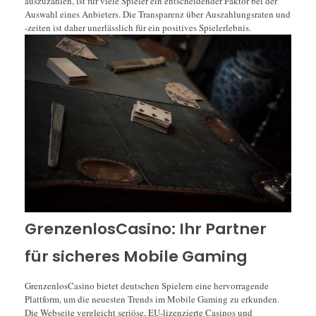
auszuzahlen, ist für viele Spieler ein entscheidender Faktor bei der
Auswahl eines Anbieters. Die Transparenz über Auszahlungsraten und
-zeiten ist daher unerlässlich für ein positives Spielerlebnis.
GrenzenlosCasino: Ihr Partner
für sicheres Mobile Gaming
GrenzenlosCasino bietet deutschen Spielern eine hervorragende
Plattform, um die neuesten Trends im Mobile Gaming zu erkunden.
Die Webseite vergleicht seriöse, EU-lizenzierte Casinos und