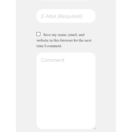
Save my name, email, and
website in this browser for the next
time I comment.