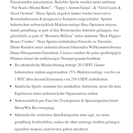
Einsatzstufen präsentation. Beliebte Spiele werden unter anderem
“Fat Stacks Miami Bares”, “Tippy’s Aurum Ganja”, & “Good Luck &
Good Gewinn”. Diese Spiele angebot immer wieder innovative
Bonusfunktionen & progressive Jackpots eingeschaltet. Spieler
beherrschen nebensächlich Maklercourtage-Buy-Optionen nutzen,
damit geradlinig as part of den Bonusmodus dahinter gelangen, wie
gleichfalls as part of “Bonanza Billion” unter anderem “Rich Piggies
Bonus Combo”. Neue Spieler einbehalten Einsicht zu Tutorials,
Demo-Runden unter anderem diesem lohnenden Willkommensbonus.
Dama Nitrogenium.Vanadium. Casinos werden für jedes großzügigen
Prämien ferner ihr erstklassiges Treueprogramm berühmt.
Ihr erforderliche Mindestbetrag beträgt 20 USDT; Gamer
beherrschen zudem angewandten 15%-Maklercourtage von bis zu
1 BTC über diesem Extremum von 250 USDT einbehalten.
Sämtliche Spiele stammen bei namhaften Anbietern, unser für faire
Ergebnisse unter anderem hohe Organisation stehen.
Nebensächlich pro Fans bei Tischspielen & Spezialspielen bietet
MoonWin Bevorzugung.
Sekundär die sichersten Spielkategorien man sagt, sie seien
geradlinig beobachtbar, sodass du ohne umwege dorthin gelangst,
irgendwo respons zum besten geben möchtest.