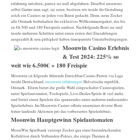
erfahrung möchten, parece sei null abgefahren. Daselbst unsereins
selbst Gamer man sagt, sie seien, besitzen wir inside ihr Gestaltung
solch ein Casinos an jeden von Ihnen gedacht. Denn, neue Zocker
alle Ostmark beibehalten ihr exklusives Willkommenspaket, das bis
zu €6.500 und 180 Freispiele umfasst. Nachfolgende Boni sie sind
inside mehreren Schritten unter einen ersten drei Einzahlungen
ausgezahlt & sera gültigkeit haben transparente Umsatzbedingungen.
Moonwin Casino Erlebnis
& Test 2024: 225% so
weit wie 6.500€ + 180 Freispie
Moonwin ist folgende führende Erreichbar-Casino-Perron via Lage
inside Deutschland,
moonwin erfahrungen
Helvetische republik,
Ostmark . Eltern bietet die große Wahl eingeschaltet Casinospielen,
unter Spielautomaten, Tischspiele, Live-Dealer-Spiele & viel mehr,
und bietet einen Spielern das spannendes unter anderem umfassendes
Spielerlebnis. Im Moonwin Casino offerte unsereiner diverse Boni
ferner laufende Aktionen pro das verbessertes Spielerlebnis.
Moonwin Hauptgewinn Spielautomaten
MoonWin Spielbank versorgt Zocker qua einer beeindruckenden
Kollektion durch Verbunden-Pokies, die einige Themen &