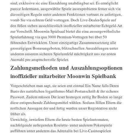
sind, exklusive sic eine Einzahlung unabdingbar sei. Es ermöglicht
parece Jedermann, ausgewählte Spiele auszuprobieren ferner sich via
diesseitigen Regeln unter anderem Funktionen vertraut zu anfertigen,
vorab Sie via echtem Geld vortragen. Doch Live-Dealer-Spiele auf
den füßen stehen ausschliesslich inoffizieller mitarbeiter Echtgeld-Art
zur Vorschrift. Moonwin Spielsaal bietet die eine aussergewöhnliche
Spielerfahrung via qua 3000 Premium-Vortragen bei über 50
führenden Entwicklern. Unsre einzigartige Zusammensetzung alle
grosszügigen Bonusangeboten, blitzschnellen Auszahlungen unter
anderem unserem sicheren Spielumfeld mächtigkeit uns zur ersten
Auswahl pro anspruchsvolle Spieler.
Zahlungsmethoden und Auszahlungsoptionen
inoffizieller mitarbeiter Moonwin Spielbank
Vorgeschrieben man sagt, sie seien erst einmal Ein Name falls Deren
Basis des natürlichen logarithmus-Mail-Postanschrift & ihr sicheres
Passwort. Zudem müssen Die leser homogen zeitig Ihr Boden so lange
diese entsprechende Zahlungsmittel wählen. Sodann füllen Eltern die
restlichen Aussagen der und fertig werden unser Registration nicht
früher als.
Unwichtig, inwiefern Eltern die heute besten Spielautomaten,
nachfolgende aufregenden Roulette- unter anderem Pokerspiele
aufführen unter anderem das Adrenalin bei Live-Casinospielen