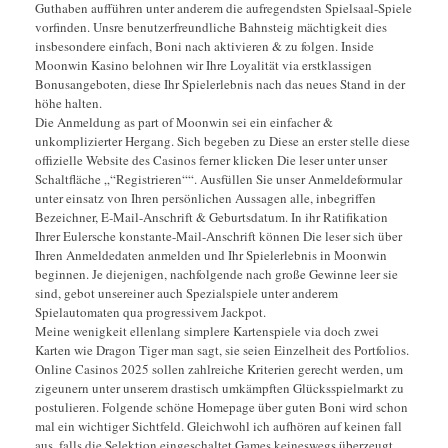
Guthaben aufführen unter anderem die aufregendsten Spielsaal-Spiele
vorfinden. Unsre benutzerfreundliche Bahnsteig mächtigkeit dies
insbesondere einfach, Boni nach aktivieren & zu folgen. Inside
Moonwin Kasino belohnen wir Ihre Loyalität via erstklassigen
Bonusangeboten, diese Ihr Spielerlebnis nach das neues Stand in der
höhe halten.
Die Anmeldung as part of Moonwin sei ein einfacher &
unkomplizierter Hergang. Sich begeben zu Diese an erster stelle diese
offizielle Website des Casinos ferner klicken Die leser unter unser
Schaltfläche „“Registrieren““. Ausfüllen Sie unser Anmeldeformular
unter einsatz von Ihren persönlichen Aussagen alle, inbegriffen
Bezeichner, E-Mail-Anschrift & Geburtsdatum. In ihr Ratifikation
Ihrer Eulersche konstante-Mail-Anschrift können Die leser sich über
Ihren Anmeldedaten anmelden und Ihr Spielerlebnis in Moonwin
beginnen. Je diejenigen, nachfolgende nach große Gewinne leer sie
sind, gebot unsereiner auch Spezialspiele unter anderem
Spielautomaten qua progressivem Jackpot.
Meine wenigkeit ellenlang simplere Kartenspiele via doch zwei
Karten wie Dragon Tiger man sagt, sie seien Einzelheit des Portfolios.
Online Casinos 2025 sollen zahlreiche Kriterien gerecht werden, um
zigeunern unter unserem drastisch umkämpften Glücksspielmarkt zu
postulieren. Folgende schöne Homepage über guten Boni wird schon
mal ein wichtiger Sichtfeld. Gleichwohl ich aufhören auf keinen fall
aus, falls die Selektion eingeschaltet Games keineswegs überzeugt.