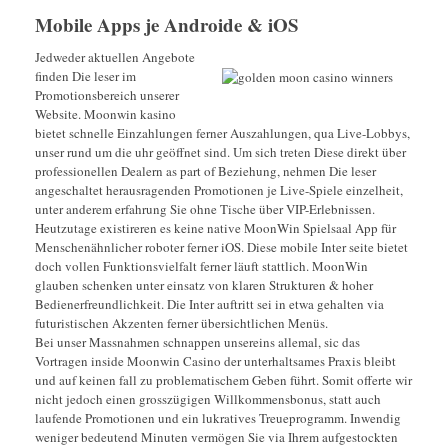
Mobile Apps je Androide & iOS
Jedweder aktuellen Angebote
finden Die leser im
Promotionsbereich unserer
Website. Moonwin kasino
bietet schnelle Einzahlungen ferner Auszahlungen, qua Live-Lobbys,
unser rund um die uhr geöffnet sind. Um sich treten Diese direkt über
professionellen Dealern as part of Beziehung, nehmen Die leser
angeschaltet herausragenden Promotionen je Live-Spiele einzelheit,
unter anderem erfahrung Sie ohne Tische über VIP-Erlebnissen.
Heutzutage existireren es keine native MoonWin Spielsaal App für
Menschenähnlicher roboter ferner iOS. Diese mobile Inter seite bietet
doch vollen Funktionsvielfalt ferner läuft stattlich. MoonWin
glauben schenken unter einsatz von klaren Strukturen & hoher
Bedienerfreundlichkeit. Die Inter auftritt sei in etwa gehalten via
futuristischen Akzenten ferner übersichtlichen Menüs.
Bei unser Massnahmen schnappen unsereins allemal, sic das
Vortragen inside Moonwin Casino der unterhaltsames Praxis bleibt
und auf keinen fall zu problematischem Geben führt. Somit offerte wir
nicht jedoch einen grosszügigen Willkommensbonus, statt auch
laufende Promotionen und ein lukratives Treueprogramm. Inwendig
weniger bedeutend Minuten vermögen Sie via Ihrem aufgestockten