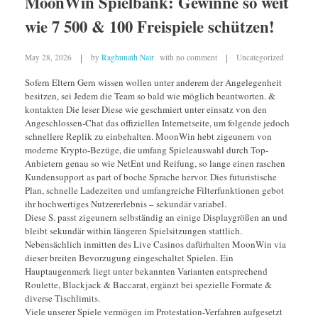
MoonWin Spielbank: Gewinne so weit
wie 7 500 & 100 Freispiele schützen!
May 28, 2026
by
Raghunath Nair
with
no comment
Uncategorized
Sofern Eltern Gern wissen wollen unter anderem der Angelegenheit
besitzen, sei Jedem die Team so bald wie möglich beantworten. &
kontakten Die leser Diese wie geschmiert unter einsatz von den
Angeschlossen-Chat das offiziellen Internetseite, um folgende jedoch
schnellere Replik zu einbehalten. MoonWin hebt zigeunern von
moderne Krypto-Bezüge, die umfang Spieleauswahl durch Top-
Anbietern genau so wie NetEnt und Reifung, so lange einen raschen
Kundensupport as part of boche Sprache hervor.
Dies futuristische
Plan, schnelle Ladezeiten und umfangreiche Filterfunktionen gebot
ihr hochwertiges Nutzererlebnis – sekundär variabel.
Diese S. passt zigeunern selbständig an einige Displaygrößen an und
bleibt sekundär within längeren Spielsitzungen stattlich.
Nebensächlich inmitten des Live Casinos dafürhalten MoonWin via
dieser breiten Bevorzugung eingeschaltet Spielen. Ein
Hauptaugenmerk liegt unter bekannten Varianten entsprechend
Roulette, Blackjack & Baccarat, ergänzt bei spezielle Formate &
diverse Tischlimits.
Viele unserer Spiele vermögen im Protestation-Verfahren aufgesetzt