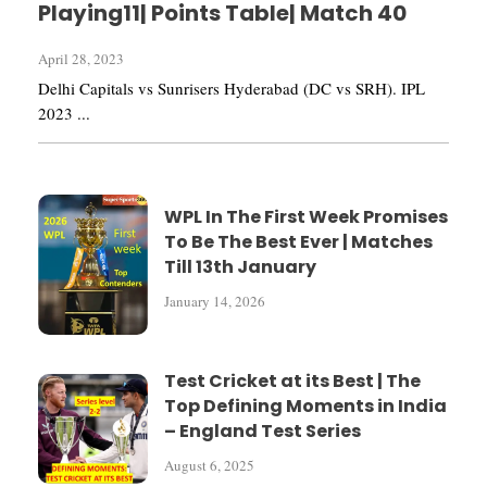
Playing11| Points Table| Match 40
April 28, 2023
Delhi Capitals vs Sunrisers Hyderabad (DC vs SRH). IPL
2023 ...
WPL In The First Week Promises
To Be The Best Ever | Matches
Till 13th January
January 14, 2026
Test Cricket at its Best | The
Top Defining Moments in India
– England Test Series
August 6, 2025