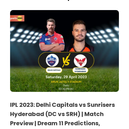
IPL 2023: Delhi Capitals vs Sunrisers
Hyderabad (DC vs SRH) | Match
Preview | Dream 11 Predictions,