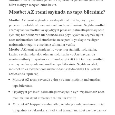
bilən maliyyə məqsədlərinə baxın.
Mostbet AZ rəsmi saytında nə tapa bilərsiniz?
Mostbet AZ rəsmi saytında sizə əlaqəli məlumatlar, qeydiyyat
prosesini, və tələb olunan məlumatları tapa bilərsiniz. Saytda mostbet
azerbaycan və mostbet az qeydiyyat prosesini təlimatlaşdırmaq üçün
ayrılmış bir bölmə var. Bu bölmədə sizə qeydiyyatdan keçmək üçün
necə məlumatları daxil etmələrsiz, necə parolu yoxlayın və digər
məlumatları təqdim etmələrsiz təlimatlar verilir.
Mostbet AZ rəsmi saytında aylıq və ayıncı statistik məlumatlar,
kazino saytlarında tələb olunan məlumatlar və Azerbaycan-da
mənimsənilmiş bir qazino və bukmeker şirkəti kimi tanınan mostbet
azerbaycan haqqında məlumatlar tapa bilərsiniz. Saytda mosbet,
mostbet.az və mostbet.com nisbətindən istifadə edilən URL-lər də
nəticəsində tapılacaq.
Mostbet AZ rəsmi saytında aylıq və ayıncı statistik məlumatlar
tapa bilərsiniz.
Qeydiyyat prosesini təlimatlaşdırmaq üçün ayrılmış bölmədə necə
məlumatları daxil etmələrsiz təlimatlar verilir.
Mostbet AZ haqqında məlumatlar, Azerbaycan-da mənimsənilmiş
bir qazino və bukmeker şirkəti kimi tanınan mostbet azerbaycan və