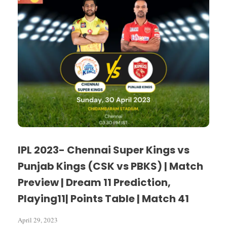
IPL 2023- Chennai Super Kings vs
Punjab Kings (CSK vs PBKS) | Match
Preview | Dream 11 Prediction,
Playing11| Points Table | Match 41
April 29, 2023