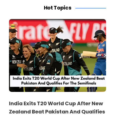
Hot Topics
India Exits T20 World Cup After New
Zealand Beat Pakistan And Qualifies