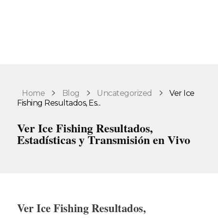
Home
Blog
Uncategorized
Ver Ice
Fishing Resultados, Es...
Ver Ice Fishing Resultados,
Estadísticas y Transmisión en Vivo
Ver Ice Fishing Resultados,