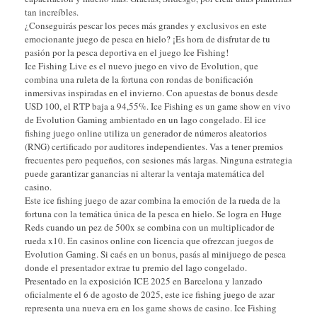
tan increíbles.
¿Conseguirás pescar los peces más grandes y exclusivos en este
emocionante juego de pesca en hielo? ¡Es hora de disfrutar de tu
pasión por la pesca deportiva en el juego Ice Fishing!
Ice Fishing Live es el nuevo juego en vivo de Evolution, que
combina una ruleta de la fortuna con rondas de bonificación
inmersivas inspiradas en el invierno. Con apuestas de bonus desde
USD 100, el RTP baja a 94,55%. Ice Fishing es un game show en vivo
de Evolution Gaming ambientado en un lago congelado. El ice
fishing juego online utiliza un generador de números aleatorios
(RNG) certificado por auditores independientes. Vas a tener premios
frecuentes pero pequeños, con sesiones más largas. Ninguna estrategia
puede garantizar ganancias ni alterar la ventaja matemática del
casino.
Este ice fishing juego de azar combina la emoción de la rueda de la
fortuna con la temática única de la pesca en hielo. Se logra en Huge
Reds cuando un pez de 500x se combina con un multiplicador de
rueda x10. En casinos online con licencia que ofrezcan juegos de
Evolution Gaming. Si caés en un bonus, pasás al minijuego de pesca
donde el presentador extrae tu premio del lago congelado.
Presentado en la exposición ICE 2025 en Barcelona y lanzado
oficialmente el 6 de agosto de 2025, este ice fishing juego de azar
representa una nueva era en los game shows de casino. Ice Fishing