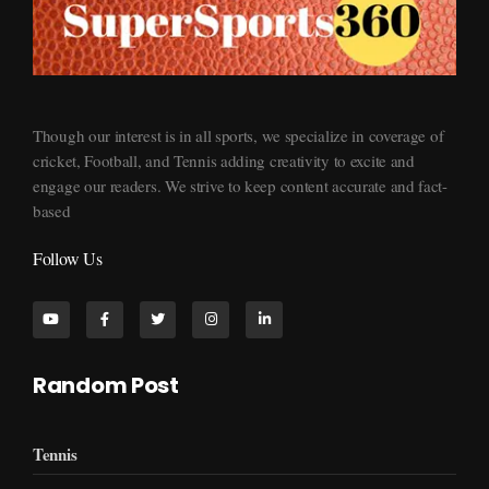
Supersports360
Your Ultimate Source for Cricket News and Insights
Though our interest is in all sports, we specialize in coverage of
cricket, Football, and Tennis adding creativity to excite and
engage our readers. We strive to keep content accurate and fact-
based
Follow Us
Random Post
Tennis