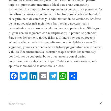
tarjeta ni prometerte unicornios. Ideal para crear, compartir y
sorprender sin complicaciones. Aprenderá a compartir su presentación
con otros usuarios, como también sobre los permisos de colaborador,
el seguimiento de cambios y la administración de versiones. Entérate
de las novedades más recientes y las nuevas características y
herramientas para aprovechar al máximo tu experiencia en Slidesgo.
Si ganás en un segmento con multiplicador, tu premio se potencia.
Para entender cómo jugar ice fishing, primero hay que conocer la
estructura de la rueda. Esto permite rondas más rápidas (apenas 20
segundos) y una experiencia de ice fishing juego online más dinámica
y fluida. Recomendamos a los usuarios que revisen los términos y
condiciones de cualquier bono directamente con el casino
correspondiente antes de participar. Cada ronda comienza con una
apuesta sobre dónde se detendrá la rueda.
Fa
T
Li
E
Te
W
S
ce
wi
nk
m
le
ha
ha
bo
tte
ed
ail
gr
ts
re
ok
r
In
a
A
Tags: No tags
m
pp